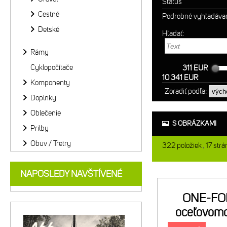
Status
Cestné
Podrobné vyhľadáva
Detské
Hľadať:
Rámy
Cyklopočítače
311 EUR
10 341 EUR
Komponenty
Zoradiť podľa:
Doplnky
Oblečenie
S OBRÁZKAMI
Prilby
Obuv / Tretry
322
položiek
17
strá
NAPOSLEDY NAVŠTÍVENÉ
ONE-FO
oceľovom
čer