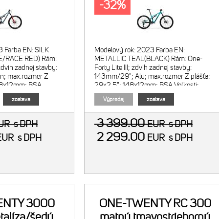
-32%
3 Farba EN: SILK
Modelový rok: 2023 Farba EN:
/RACE RED) Rám:
METALLIC TEAL(BLACK) Rám: One-
zdvih zadnej stavby:
Forty Lite III; zdvih zadnej stavby:
n; max.rozmer Z
143mm/29"; Alu; max.rozmer Z plášťa:
148x12mm; BSA
29x2.5"; 148x12mm; BSA Veľkosti:
Short-Mid-Long-XLong
XShort-Short-Mid-Long-XLong Vidl
zostava
Výpredaj
zostava
3 399.00
UR
s DPH
EUR
s DPH
2 299.00
EUR
s DPH
EUR
s DPH
NTY 3000
ONE-TWENTY RC 300
talíza/šedý
matný tmavostrieborný