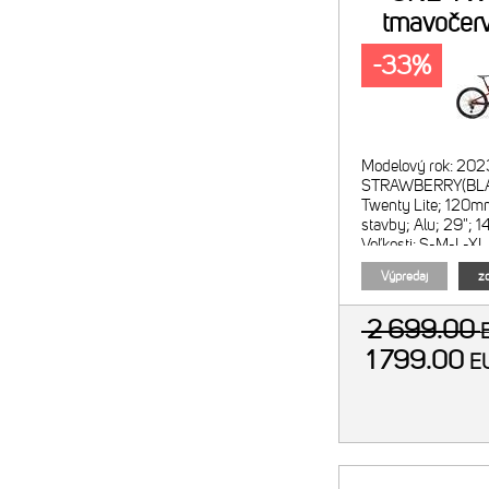
tmavočerv
-33%
Modelový rok: 202
STRAWBERRY(BLA
Twenty Lite; 120m
stavby; Alu; 29";
Veľkosti: S-M-L-XL 
Z2; vzduchová; zd
Výpredaj
zo
2 699.00
1 799.00
E