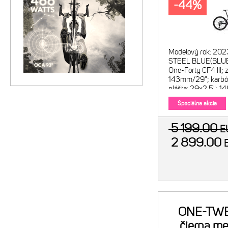
-44%
Modelový rok: 202
STEEL BLUE(BLUE
One-Forty CF4 III; 
143mm/29"; karbó
plášťa: 29x2.5"; 
Veľkosti: XShort-
Špeciálna akcia
5 199.00
E
2 899.00
ONE-TWE
čierna me