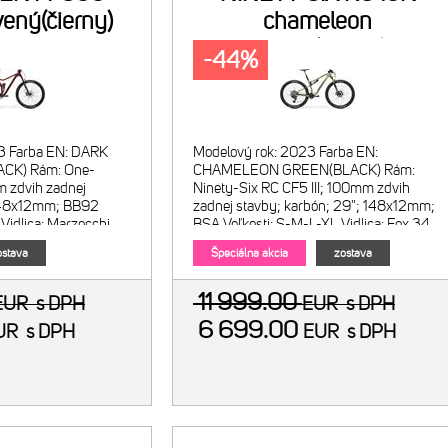
ený(čierny)
chameleon
zelený(čierny)
-44%
3 Farba EN: DARK
Modelový rok: 2023 Farba EN:
CK) Rám: One-
CHAMELEON GREEN(BLACK) Rám:
m zdvih zadnej
Ninety-Six RC CF5 III; 100mm zdvih
 148x12mm; BB92
zadnej stavby; karbón; 29"; 148x12mm;
Vidlica: Marzocchi
BSA Veľkosti: S-M-L-XL Vidlica: Fox 34
vih 130mm; X
Float SC Factory; vzduch
stava
Špeciálna akcia
zostava
11 999.00
EUR
s DPH
EUR
s DPH
6 699.00
UR
s DPH
EUR
s DPH