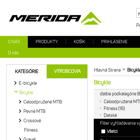
P
O NÁS
PRODUKTY
KOŠÍK
PRIHLÁSENIE
O nás
>
Hlavná Strana
Bicykl
VÝROBCOVIA
KATEGÓRIE
Bicykle
E-bicykle
Bicykle
ďalšie podkategórie B
Celoodpružené MT
Celoodpružené MTB
Fitness
16
Pevné MTB
Detské
Crossové
Filter vyhľadávania 
Fitness
Všetci
Gravel