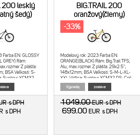
 200 lesklý
BIG.TRAIL 200
atný šedý)
oranžový(čierny)
-33%
23 Farba EN: GLOSSY
Modelový rok: 2023 Farba EN:
 GREY) Rám:
ORANGE(BLACK) Rám: Big.Trail TFS;
max.rozmer Z plášťa:
Alu; max.rozmer Z plášťa: 29x2.5";
; BSA Veľkosti: S-
148x12mm; BSA Veľkosti: S-M-L-XL-
a: Suntour XCM32
XXL Vidlica: Suntour XCM32 DS; Coil;
0m
zdvih 120mm; Lockout; 46m
stava
Výpredaj
zostava
1 049.00
UR
s DPH
EUR
s DPH
699.00
UR
s DPH
EUR
s DPH