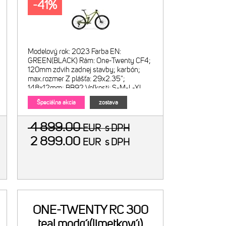
-41%
Modelový rok: 2023 Farba EN:
GREEN(BLACK) Rám: One-Twenty CF4;
120mm zdvih zadnej stavby; karbón;
max.rozmer Z plášťa: 29x2.35";
148x12mm; BB92 Veľkosti: S-M-L-XL
Vidlica: Rock Shox Pike Select
Špeciálna akcia
zostava
4 899.00
EUR
s DPH
2 899.00
EUR
s DPH
ONE-TWENTY RC 300
teal modrý(limetkový)