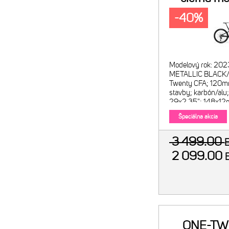
-40%
Modelový rok: 202
METALLIC BLACK/
Twenty CFA; 120mm
stavby; karbón/alu;
29x2.35"; 148x12m
S-M-L-XL Vidlica: 
Špeciálna akcia
3 499.00
2 099.00
ONE-TW