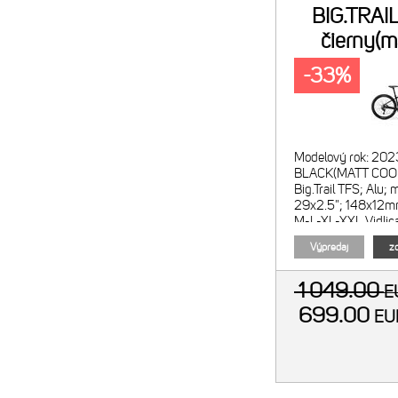
BIG.TRAIL
čierny(m
-33%
Modelový rok: 20
BLACK(MATT COOL
Big.Trail TFS; Alu; 
29x2.5"; 148x12mm
M-L-XL-XXL Vidlic
DS; Coil; zdvih 12
Výpredaj
zo
1 049.00
E
699.00
E