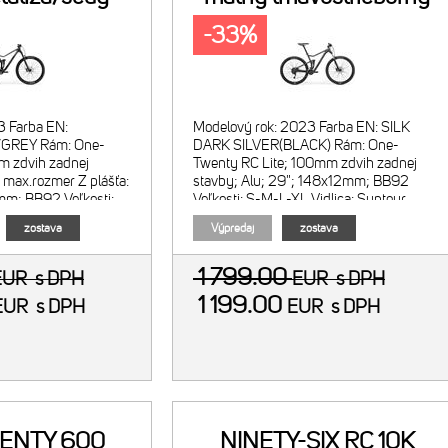
-33%
3 Farba EN:
Modelový rok: 2023 Farba EN: SILK
GREY Rám: One-
DARK SILVER(BLACK) Rám: One-
 zdvih zadnej
Twenty RC Lite; 100mm zdvih zadnej
 max.rozmer Z plášťa:
stavby; Alu; 29"; 148x12mm; BB92
m; BB92 Veľkosti:
Veľkosti: S-M-L-XL Vidlica: Suntour
Marzocchi
XCR32 RL-R; vzduchová; zdvi
zostava
Výpredaj
zostava
1 799.00
EUR
s DPH
EUR
s DPH
1 199.00
EUR
s DPH
EUR
s DPH
ENTY 600
NINETY-SIX RC 10K