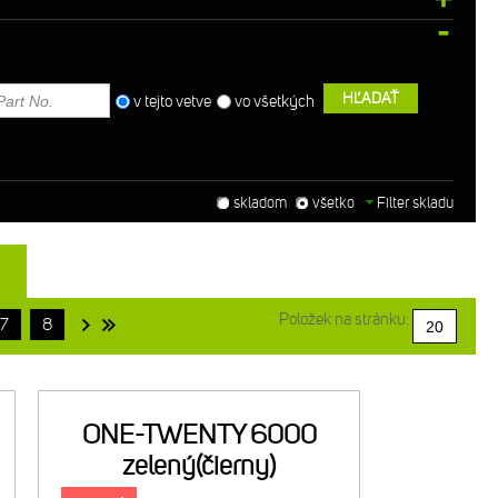
HĽADAŤ
v tejto vetve
vo všetkých
skladom
všetko
Filter skladu
Položek na stránku:
7
8
ONE-TWENTY 6000
zelený(čierny)