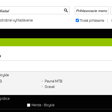
odrobné vyhľadávanie
Trvalé prihlásenie
e
icykle
B
Pevné MTB
Gravel
výrobca
Merida - Bicykle