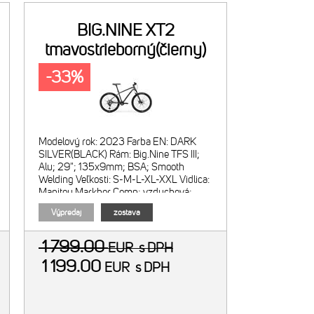
BIG.NINE XT2
tmavostrieborný(čierny)
-33%
Modelový rok: 2023 Farba EN: DARK
SILVER(BLACK) Rám: Big.Nine TFS III;
Alu; 29"; 135x9mm; BSA; Smooth
Welding Veľkosti: S-M-L-XL-XXL Vidlica:
Manitou Markhor Comp; vzduchová;
zdvih 100mm; X-Tap
Výpredaj
zostava
1 799.00
EUR
s DPH
1 199.00
EUR
s DPH