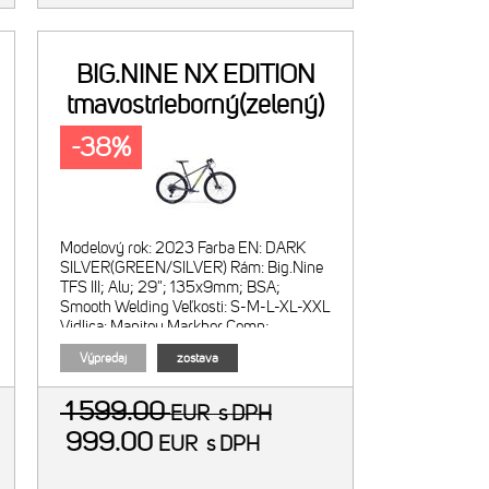
BIG.NINE NX EDITION
tmavostrieborný(zelený)
-38%
Modelový rok: 2023 Farba EN: DARK
SILVER(GREEN/SILVER) Rám: Big.Nine
TFS III; Alu; 29"; 135x9mm; BSA;
Smooth Welding Veľkosti: S-M-L-XL-XXL
Vidlica: Manitou Markhor Comp;
vzduchová; zdvih 100mm
Výpredaj
zostava
1 599.00
EUR
s DPH
999.00
EUR
s DPH