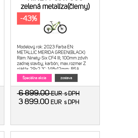
zelená metalíza(čierny)
-43%
Modelový rok: 2023 Farba EN:
METALLIC MERIDA GREEN(BLACK)
Rám: Ninety-Six CF4 III; 100mm zdvih
zadnej stavby; karbón; max.rozmer Z
plášťa: 29x2.3"; 148x12mm; BSA
Veľkosti: S-M-L-XL Vidlica: Fox
Špeciálna akcia
zostava
6 899.00
EUR
s DPH
3 899.00
EUR
s DPH