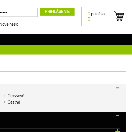
PRIHLÁSENIE
0
položiek
0
Nové heslo
Crossové
Cestné