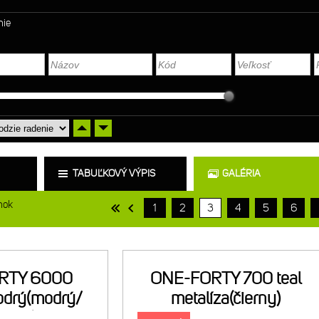
nie
TABUĽKOVÝ VÝPIS
GALÉRIA
nok
1
2
3
4
5
6
RTY 6000
ONE-FORTY 700 teal
odrý(modrý/
metalíza(čierny)
vený)