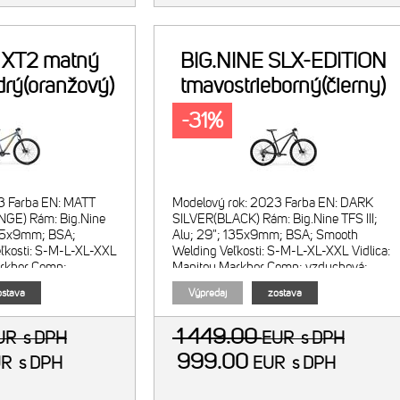
 XT2 matný
BIG.NINE SLX-EDITION
rý(oranžový)
tmavostrieborný(čierny)
-31%
3 Farba EN: MATT
Modelový rok: 2023 Farba EN: DARK
GE) Rám: Big.Nine
SILVER(BLACK) Rám: Big.Nine TFS III;
 135x9mm; BSA;
Alu; 29"; 135x9mm; BSA; Smooth
ľkosti: S-M-L-XL-XXL
Welding Veľkosti: S-M-L-XL-XXL Vidlica:
arkhor Comp;
Manitou Markhor Comp; vzduchová;
 100mm;
zdvih 100mm; X-Tap
stava
Výpredaj
zostava
1 449.00
UR
s DPH
EUR
s DPH
999.00
UR
s DPH
EUR
s DPH