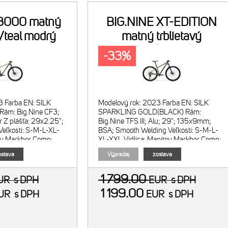
 3000 matný
BIG.NINE XT-EDITION
/teal modrý
matný trblietavý
zlatý(čierny)
-33%
3 Farba EN: SILK
Modelový rok: 2023 Farba EN: SILK
ám: Big.Nine CF3;
SPARKLING GOLD(BLACK) Rám:
 Z plášťa: 29x2.25";
Big.Nine TFS III; Alu; 29"; 135x9mm;
ľkosti: S-M-L-XL-
BSA; Smooth Welding Veľkosti: S-M-L-
ou Markhor Comp;
XL-XXL Vidlica: Manitou Markhor Comp;
vzduchová; zdvih 100m
stava
Výpredaj
zostava
1 799.00
UR
s DPH
EUR
s DPH
1 199.00
UR
s DPH
EUR
s DPH