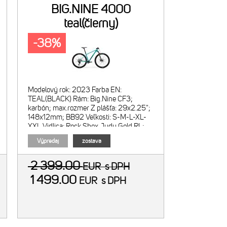
BIG.NINE 4000
teal(čierny)
-38%
Modelový rok: 2023 Farba EN:
TEAL(BLACK) Rám: Big.Nine CF3;
karbón; max.rozmer Z plášťa: 29x2.25";
148x12mm; BB92 Veľkosti: S-M-L-XL-
XXL Vidlica: Rock Shox Judy Gold RL;
vzduchová; zdvih 100mm;
Výpredaj
zostava
2 399.00
EUR
s DPH
1 499.00
EUR
s DPH