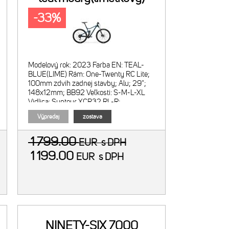
-33%
Modelový rok: 2023 Farba EN: TEAL-
BLUE(LIME) Rám: One-Twenty RC Lite;
100mm zdvih zadnej stavby; Alu; 29";
148x12mm; BB92 Veľkosti: S-M-L-XL
Vidlica: Suntour XCR32 RL-R;
vzduchová; zdvih 120mm;
Výpredaj
zostava
1 799.00
EUR
s DPH
1 199.00
EUR
s DPH
NINETY-SIX 7000