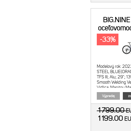
BIG.NINE
oceľovomod
-33%
Modelový rok: 202
STEEL BLUE(ORAN
TFS III; Alu; 29";
Smooth Welding Ve
Vidlica: Manitou M
vzduchová; zdvih
Výpredaj
zo
1 799.00
E
1 199.00
E