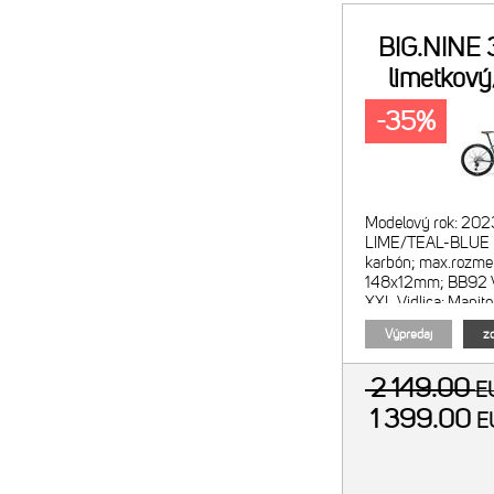
BIG.NINE
limetkový
-35%
Modelový rok: 202
LIME/TEAL-BLUE R
karbón; max.rozmer
148x12mm; BB92 Ve
XXL Vidlica: Manit
vzduchová; zdvih
Výpredaj
zo
2 149.00
E
1 399.00
E