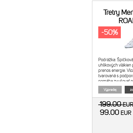
Tretry Me
ROAD
-50%
Podrážka: Špičková
uhlíkových vlákien
prenos energie. Vlo
tvarovaná s podpor
pomáha zvyšovať pri
horúce body na cho
Výpredaj
zo
aby vaša sila smer
199.00
EU
99.00
EU