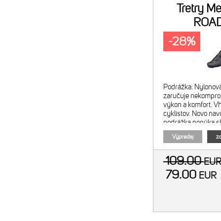
Tretry Me
ROAD
-28%
Podrážka: Nylonov
zaručuje nekompro
výkon a komfort. V
cyklistov. Novo na
podrážka ponúka s
tuhosti, hmotnosti 
Výpredaj
zo
vpredu zlepšuje ven
vyba
109.00
EU
79.00
EUR