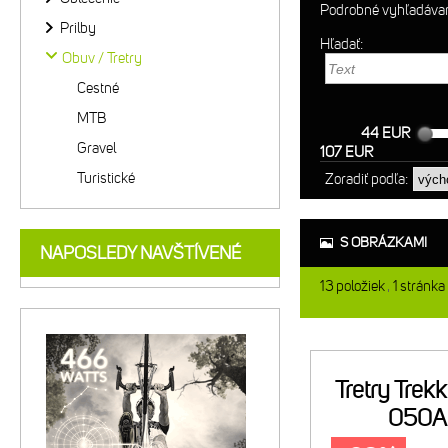
Podrobné vyhľadáva
Prilby
Hľadať:
Obuv / Tretry
Cestné
MTB
44 EUR
Gravel
107 EUR
Turistické
Zoradiť podľa:
S OBRÁZKAMI
NAPOSLEDY NAVŠTÍVENÉ
13
položiek
1
stránka
Tretry Trek
050A 