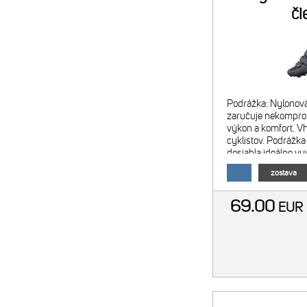
či
Podrážka: Nylonov
zaručuje nekompro
výkon a komfort. V
cyklistov. Podrážka
dosiahla ideálne vy
hmotnosti a komfo
zostava
zaručí skvelý pren
69.00
EU