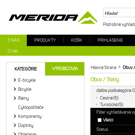
Podrobné vyhľad
O NÁS
PRODUKTY
KOŠÍK
PRIHLÁSENIE
O nás
>
Hlavná Strana
Obuv /
VÝROBCOVIA
KATEGÓRIE
Obuv / Tretry
E-bicykle
Bicykle
ďalšie podkategórie O
Cestné
5
Rámy
Turistické
5
Cyklopočítače
Filter vyhľadávania 
Komponenty
Všetci
Doplnky
Status
Oblečenie