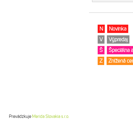
N
Novinka
V
Výpredaj
Š
Špeciálna 
Z
Znížená c
Prevádzkuje
Merida Slovakia s.r.o.