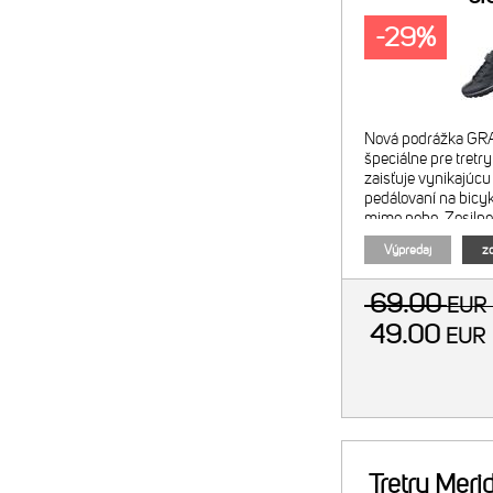
-29%
Nová podrážka GRA
špeciálne pre tret
zaisťuje vynikajúcu 
pedálovaní na bicyk
mimo neho. Zosilne
podrážke zaručuje 
Výpredaj
zo
cez podpornú vlož
69.00
EU
49.00
EU
Tretry Mer