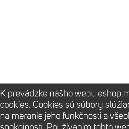
K prevádzke nášho webu eshop.m
cookies. Cookies sú súbory slúži
na meranie jeho funkčnosti a vše
spokojnosti. Používaním tohto we