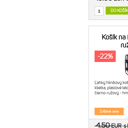
DO KOŠÍ
Košík na
ru
-22%
Ľahký hliníkový koší
klietka, plastové tel
čierno-ružový - hm
Znížená cena
4.50
EUR
s