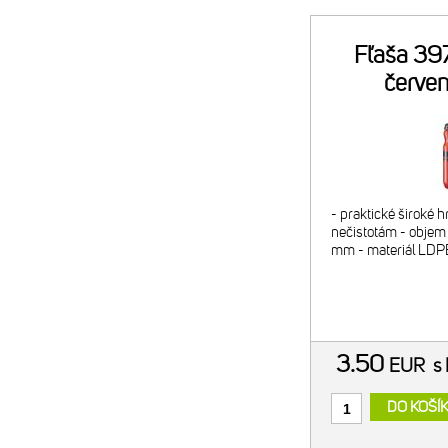
Fľaša 3
červen
- praktické široké hr
nečistotám - objem
mm - materiál LDP
3.50
EUR
s
DO KOŠÍ