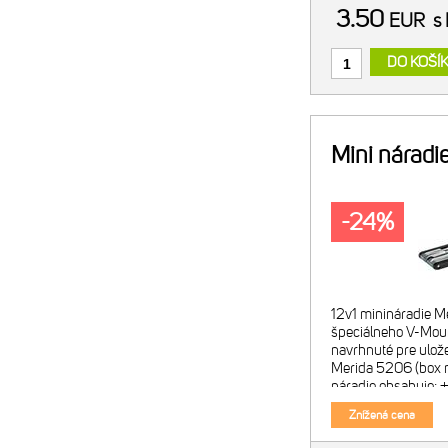
3.50
EUR
s
DO KOŠÍ
Mini náradi
-24%
12v1 minináradie M
špeciálneho V-Moun
navrhnuté pre ulož
Merida 5206 (box ni
náradie obsahuje: 
2/2.5/3-8 mm + sk
Znížená cena
torxové kľúče T10