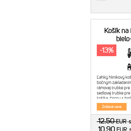
Košík na
bielo
-13%
Ľahký hliníkový koší
bočným zakladaním 
rámovej trubke pre
sedlovej trubke pre
košíka: čierny s bie
hmotnosť: 33 g
Znížená cena
12.50
EUR
10.90
EUR