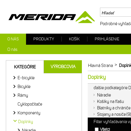
Podrobné vyhľad
O NÁS
PRODUKTY
KOŠÍK
PRIHLÁSENIE
O nás
>
Hlavná Strana
Dopln
VÝROBCOVIA
KATEGÓRIE
Doplnky
E-bicykle
Bicykle
ďalšie podkategórie 
Náradie
Rámy
Košíky na fľašu
Cyklopočítače
Blatníky a chrániče
Komponenty
Stojany a nosiče
9
Doplnky
Filter vyhľadávania 
Všetci
Náradie