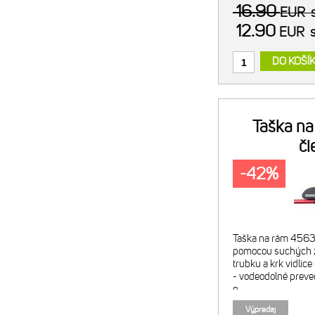
16.90
EUR
12.90
EUR
DO KOŠÍ
Taška n
či
-42%
Taška na rám 4563 
pomocou suchých z
trubku a krk vidlic
- vodeodolné preve
g
Výpredaj