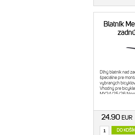
Blatník Me
zadnú
Dlhý blatník nad z
špeciálne pre mont
vybraných bicyklov
Vhodný pre bicykl
MY24/25/26 Ninety
MY24/25/26 One-T
MY22/23/24/25/26 
MY
24.90
EUR
DO KOŠÍ