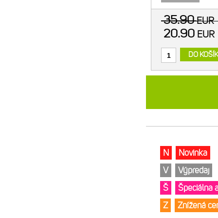
35.90
EUR
20.90
EU
DO KOŠÍ
N
Novinka
V
Výpredaj
Š
Špeciálna 
Z
Znížená c