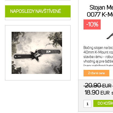
Stojan Me
NAPOSLEDY NAVŠTÍVENÉ
0077 K-M
-10%
Bočný stojan na bi
40mm K-Mount roz
stavbe rámu - robus
vhodný aj pre ťažši
(napr.naložené bato
bicykle - priama m
Znížená cena
pomocou 2 skrutiek
použit
20.90
EU
18.90
EUR
DO KOŠÍ