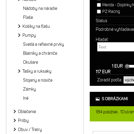
Merida - Doplnky
Nádoby na náradie
PZ Racing
Fľaše
Status
Košíky na fľašu
Podrobné vyhľadáva
Pumpy
Hľadať:
Svetlá a reflexné prvky
Blatníky a chrániče
Okuliare
1 EUR
Tašky a ruksaky
117 EUR
Zoradiť podľa:
Stojany a nosiče
Zámky
Iné
S OBRÁZKAMI
Oblečenie
184
položiek
10
strá
Prilby
Obuv / Tretry