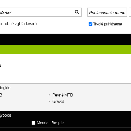
odrobné vyhľadávanie
Trvalé prihlásenie
e
icykle
B
Pevné MTB
Gravel
výrobca
Merida - Bicykle