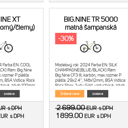
NINE XT
BIG.NINE TR 5000
borný/čierny)
matná šampanská
(modrý/čierny)
-30%
4 Farba EN: COOL
Modelový rok: 2024 Farba EN: SILK
K) Rám: Big.Nine
CHAMPAGNE(BLUE/BLACK) Rám:
x.rozmer P plášťa:
Big.Nine CF3 III; karbón; max.rozmer P
; BSA Vidlica: Rock
plášťa: 29x2.4"; 148x12mm; BSA Vidlica:
chová; zdvih 100mm;
Rock Shox Judy Gold; vzduchová; zdvih
hové diaľk
120mm; kónický krk; diaľkové o
zostava
Znížená cena
zostava
2 699.00
UR
s DPH
EUR
s DPH
1 899.00
EUR
s DPH
EUR
s DPH