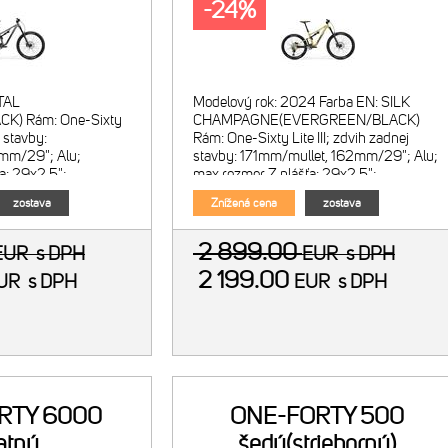
-24%
TAL
Modelový rok: 2024 Farba EN: SILK
K) Rám: One-Sixty
CHAMPAGNE(EVERGREEN/BLACK)
j stavby:
Rám: One-Sixty Lite III; zdvih zadnej
mm/29"; Alu;
stavby: 171mm/mullet, 162mm/29"; Alu;
a: 29x2.5";
max.rozmer Z plášťa: 29x2.5";
lica: Rock Shox
148x12mm; BSA Vidlica: Rock Shox
zostava
Znížená cena
zostava
vá; zdvih 170mm;
Domain R
2 899.00
EUR
s DPH
EUR
s DPH
2 199.00
UR
s DPH
EUR
s DPH
RTY 6000
ONE-FORTY 500
atný
šedý(strieborný)