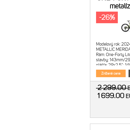
metalíz
-26%
Modelový rok: 202
METALLIC MERID
Rám: One-Forty Lite
stavby: 143mm/29"
plášťa: 29x2.5"; 1
Suntour XCR34 2C
Znížená cena
2 299.00
1 699.00
E