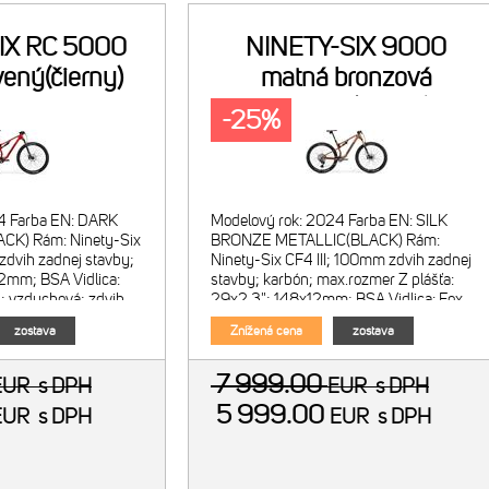
IX RC 5000
NINETY-SIX 9000
ený(čierny)
matná bronzová
metalíza(čierny)
-25%
4 Farba EN: DARK
Modelový rok: 2024 Farba EN: SILK
K) Rám: Ninety-Six
BRONZE METALLIC(BLACK) Rám:
zdvih zadnej stavby;
Ninety-Six CF4 III; 100mm zdvih zadnej
2mm; BSA Vidlica:
stavby; karbón; max.rozmer Z plášťa:
; vzduchová; zdvih
29x2.3"; 148x12mm; BSA Vidlica: Fox
; diaľkové
34 Float SC Factory; vzduchová; zd
zostava
Znížená cena
zostava
7 999.00
EUR
s DPH
EUR
s DPH
5 999.00
EUR
s DPH
EUR
s DPH