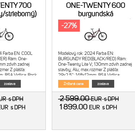
ENTY 700
ONE-TWENTY 600
y/strieborný)
burgundská
červená(čierny/červený)
-27%
4 Farba EN: COOL
Modelový rok: 2024 Farba EN:
ER) Rám: One-
BURGUNDY RED(BLACK/RED) Rám:
0mm zdvih zadnej
One-Twenty Lite V; 130mm zdvih zadnej
zmer Z plášťa:
stavby; Alu; max.rozmer Z plášťa:
; BSA Vidlica: Rock
29x2.5"; 148x12mm; BSA Vidlica:
vzduchová; zdvih
Marzocchi Z2; vzduchová; zdvih
zostava
Znížená cena
zostava
130mm; kónický
2 599.00
UR
s DPH
EUR
s DPH
1 899.00
EUR
s DPH
EUR
s DPH