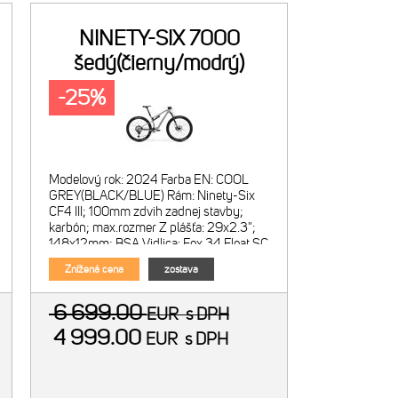
NINETY-SIX 7000
šedý(čierny/modrý)
-25%
Modelový rok: 2024 Farba EN: COOL
GREY(BLACK/BLUE) Rám: Ninety-Six
CF4 III; 100mm zdvih zadnej stavby;
karbón; max.rozmer Z plášťa: 29x2.3";
148x12mm; BSA Vidlica: Fox 34 Float SC
Performance Elite; vzduchová
Znížená cena
zostava
6 699.00
EUR
s DPH
4 999.00
EUR
s DPH