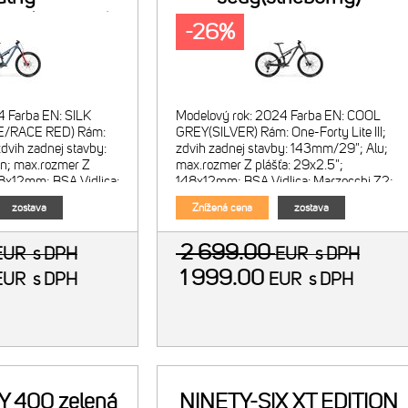
drý(červený)
-26%
4 Farba EN: SILK
Modelový rok: 2024 Farba EN: COOL
/RACE RED) Rám:
GREY(SILVER) Rám: One-Forty Lite III;
zdvih zadnej stavby:
zdvih zadnej stavby: 143mm/29"; Alu;
n; max.rozmer Z
max.rozmer Z plášťa: 29x2.5";
48x12mm; BSA Vidlica:
148x12mm; BSA Vidlica: Marzocchi Z2;
chová; zdvih
vzduchová; zdvih 150mm; kónický
zostava
Znížená cena
zostava
2 699.00
EUR
s DPH
EUR
s DPH
1 999.00
EUR
s DPH
EUR
s DPH
 400 zelená
NINETY-SIX XT EDITION