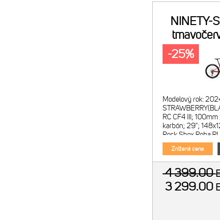
NINETY-S
tmavočerv
-25%
Modelový rok: 202
STRAWBERRY(BLAC
RC CF4 III; 100mm 
karbón; 29"; 148x1
Rock Shox Reba RL
100mm; kónický krk
Znížená cena
4 399.00
3 299.00