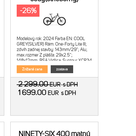
-26%
Modelový rok: 2024 Farba EN: COOL
GREY(SILVER) Rám: One-Forty Lite III;
zdvih zadnej stavby: 143mm/29"; Alu;
max.rozmer Z plášťa: 29x2.5";
148x12mm; BSA Vidlica: Suntour XCR34
2CR DS; vzduchová; 140mm; kónick
Znížená cena
zostava
2 299.00
EUR
s DPH
1 699.00
EUR
s DPH
NINETY-SIX 400 matný