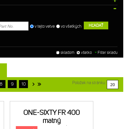
HĽADAŤ
v tejto vetve
vo všetkých
skladom
všetko
Filter skladu
Položek na stránku:
8
9
10
ONE-SIXTY FR 400
matný
tmavostrieborný(šedý/