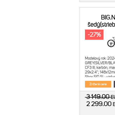
BIG.
šedý(strie
-27%
Modelový rok: 202
GREY(SILVER/BLAC
CF3 III; karbón; ma
29x2.4"; 148x12mm
Shox SID SL; vzdu
kónický krk; 2-polo
Znížená cena
3 149.00
E
2 299.00