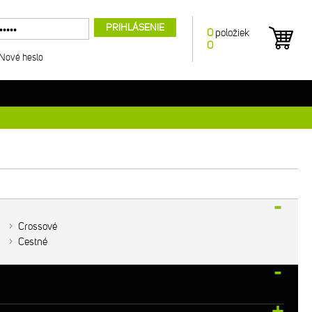
PRIHLÁSENIE
0
položiek
0
Nové heslo
Crossové
Cestné