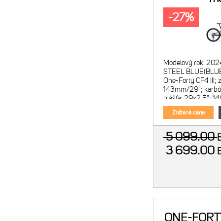
oceľovomo
-27%
Modelový rok: 202
STEEL BLUE(BLUE
One-Forty CF4 III; 
143mm/29"; karbó
plášťa: 29x2.5"; 1
Marzocchi Z1; vzdu
Znížená cena
5 099.00
3 699.00
ONE-FORTY