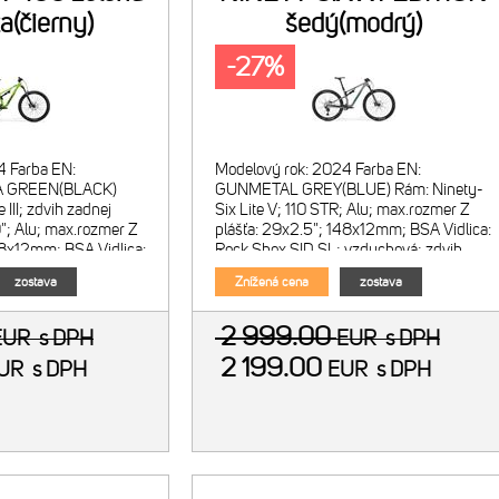
a(čierny)
šedý(modrý)
-27%
4 Farba EN:
Modelový rok: 2024 Farba EN:
A GREEN(BLACK)
GUNMETAL GREY(BLUE) Rám: Ninety-
 III; zdvih zadnej
Six Lite V; 110 STR; Alu; max.rozmer Z
; Alu; max.rozmer Z
plášťa: 29x2.5"; 148x12mm; BSA Vidlica:
48x12mm; BSA Vidlica:
Rock Shox SID SL; vzduchová; zdvih
R DS; vzduchová; 14
110mm; kónický krk; 2-polohové di
zostava
Znížená cena
zostava
2 999.00
EUR
s DPH
EUR
s DPH
2 199.00
UR
s DPH
EUR
s DPH