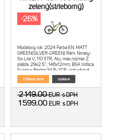
zelený(strieborný)
-26%
Modelový rok: 2024 Farba EN: MATT
GREEN(SILVER-GREEN) Rám: Ninety-
Six Lite V; 110 STR; Alu; max.rozmer Z
plášťa: 29x2.5"; 148x12mm; BSA Vidlica:
Suntour Raidon34 R-2CR; vzduchová;
zdvih 120mm; kónický krk; di
Znížená cena
zostava
2 149.00
EUR
s DPH
1 599.00
EUR
s DPH