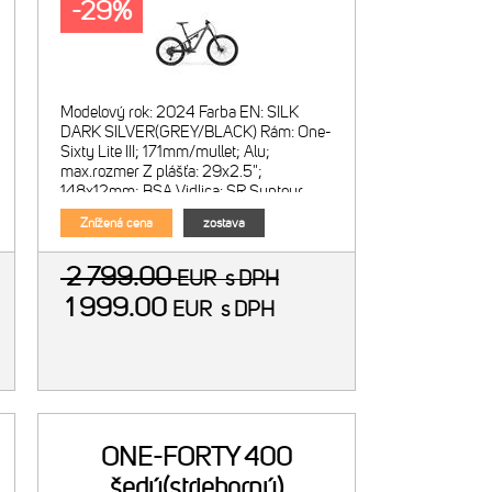
-29%
čierny)
Modelový rok: 2024 Farba EN: SILK
DARK SILVER(GREY/BLACK) Rám: One-
Sixty Lite III; 171mm/mullet; Alu;
max.rozmer Z plášťa: 29x2.5";
148x12mm; BSA Vidlica: SR Suntour
Durolux 38 RC; vzduchová; zdvih
Znížená cena
zostava
180mm; kón
2 799.00
EUR
s DPH
1 999.00
EUR
s DPH
ONE-FORTY 400
šedý(strieborný)