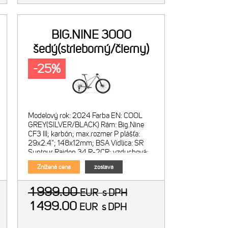
BIG.NINE 3000
šedý(strieborný/čierny)
-25%
Modelový rok: 2024 Farba EN: COOL
GREY(SILVER/BLACK) Rám: Big.Nine
CF3 III; karbón; max.rozmer P plášťa:
29x2.4"; 148x12mm; BSA Vidlica: SR
Suntour Raidon 34 R-2CR; vzduchová;
zdvih 100mm; kónický krk; diaľko
Znížená cena
zostava
1 999.00
EUR
s DPH
1 499.00
EUR
s DPH