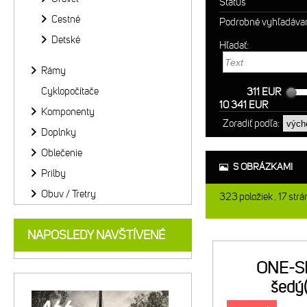
Status
Cestné
Podrobné vyhľadáva
Detské
Hľadať:
Rámy
Cyklopočítače
311 EUR
10 341 EUR
Komponenty
Zoradiť podľa:
Doplnky
Oblečenie
S OBRÁZKAMI
Prilby
Obuv / Tretry
323
položiek
17
strá
NAPOSLEDY NAVŠTÍVENÉ
ONE-S
šedý(