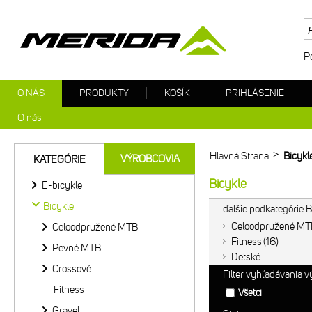
P
O NÁS
PRODUKTY
KOŠÍK
PRIHLÁSENIE
O nás
>
Hlavná Strana
Bicykl
VÝROBCOVIA
KATEGÓRIE
Bicykle
E-bicykle
Bicykle
ďalšie podkategórie B
Celoodpružené MT
Celoodpružené MTB
Fitness
16
Pevné MTB
Detské
Crossové
Filter vyhľadávania 
Fitness
Všetci
Gravel