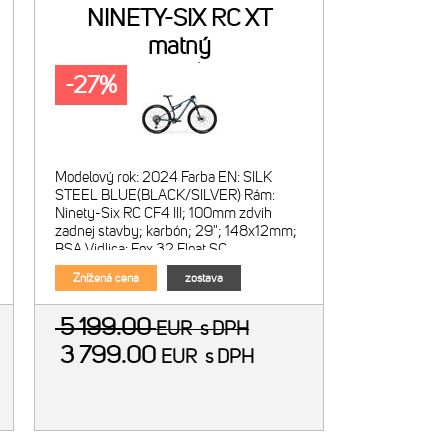
NINETY-SIX RC XT
matný
oceľovomodrý(čierny/strieborný)
-27%
Modelový rok: 2024 Farba EN: SILK
STEEL BLUE(BLACK/SILVER) Rám:
Ninety-Six RC CF4 III; 100mm zdvih
zadnej stavby; karbón; 29"; 148x12mm;
BSA Vidlica: Fox 32 Float SC
Performance; vzduchová; zdvih 100mm;
Znížená cena
zostava
kónic
5 199.00
EUR
s DPH
3 799.00
EUR
s DPH