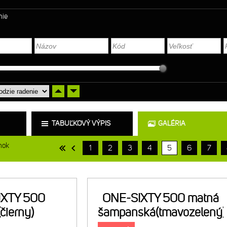
nie
TABUĽKOVÝ VÝPIS
GALÉRIA
nok
1
2
3
4
5
6
7
IXTY 500
ONE-SIXTY 500 matná
čierny)
šampanská(tmavozelený)