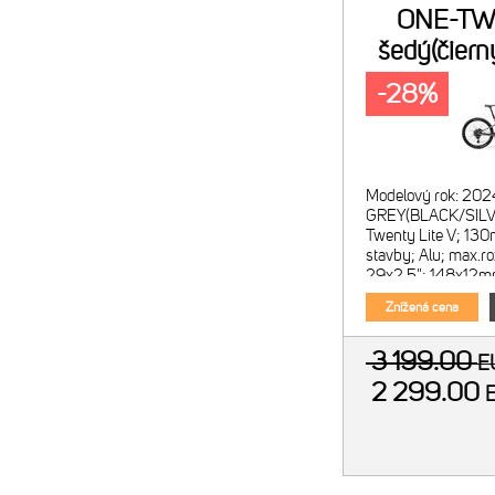
ONE-TW
šedý(čiern
-28%
Modelový rok: 202
GREY(BLACK/SILV
Twenty Lite V; 13
stavby; Alu; max.ro
29x2.5"; 148x12mm
Shox Pike Select; 
Znížená cena
130mm;
3 199.00
E
2 299.00