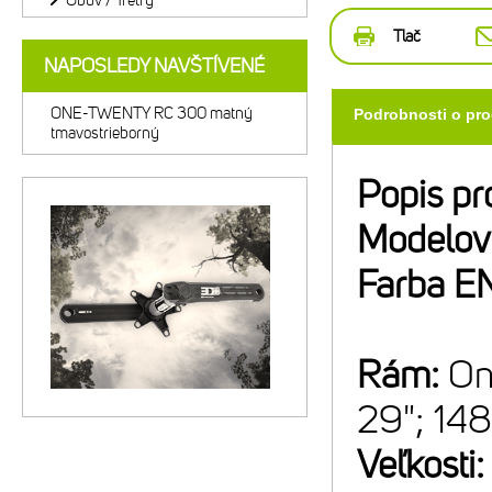
Obuv / Tretry
Tlač
NAPOSLEDY NAVŠTÍVENÉ
ONE-TWENTY RC 300 matný
Podrobnosti o pr
tmavostrieborný
Popis pr
Modelov
Farba E
Rám:
On
29"; 14
Veľkosti