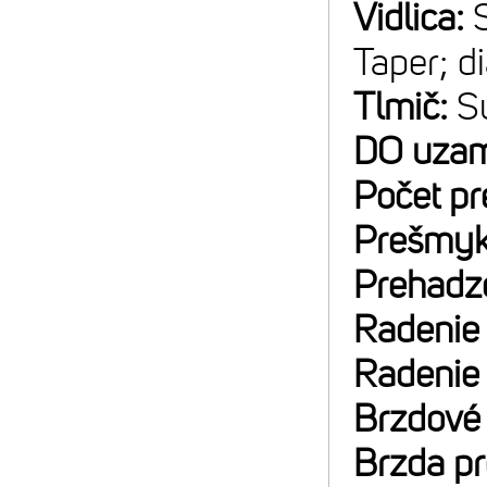
Vidlica:
Taper; d
Tlmič:
S
DO uzam
Počet p
Prešmyk
Prehadz
Radenie
Radenie
Brzdové
Brzda p