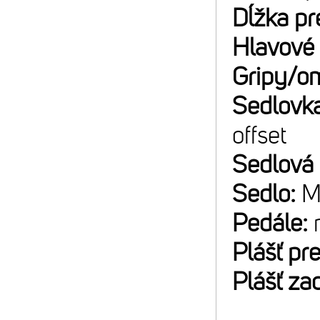
Dĺžka pr
Hlavové 
Gripy/o
Sedlovk
offset
Sedlová
Sedlo:
M
Pedále:
Plášť pr
Plášť za