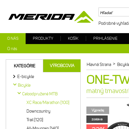
Podrobné vyhľad
O NÁS
PRODUKTY
KOŠÍK
PRIHLÁSENIE
O nás
>
Hlavná Strana
Bicykl
VÝROBCOVIA
KATEGÓRIE
ONE-TWE
E-bicykle
Bicykle
matný tmavostr
Celoodpružené MTB
XC Race/Marathon [100]
Výpredaj
Downcountry
Trail [120]
zostava
All-Mountain [140]