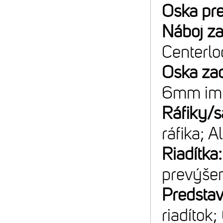
Oska pr
Náboj z
Centerlo
Oska za
6mm im
Ráfiky/s
ráfika; A
Riadítka
prevýše
Predsta
riadítok;