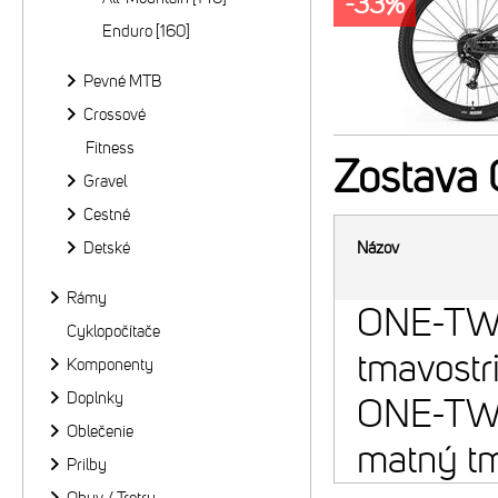
-33%
Enduro [160]
Pevné MTB
Crossové
Fitness
Zostava
Gravel
Cestné
Detské
Názov
Rámy
ONE-TWE
Cyklopočítače
tmavostr
Komponenty
Doplnky
ONE-TWE
Oblečenie
matný tm
Prilby