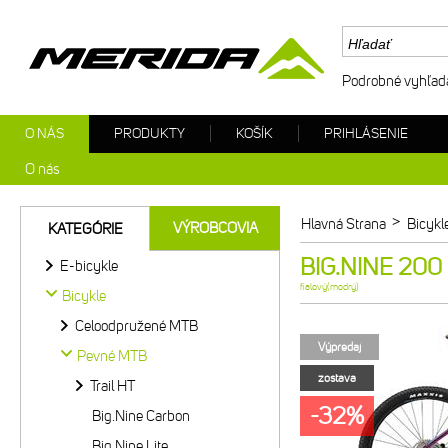
Podrobné vyhľad
O NÁS
PRODUKTY
KOŠÍK
PRIHLÁSENIE
O nás
>
Hlavná Strana
Bicykl
VÝROBCOVIA
KATEGÓRIE
BIG.NINE 200 
E-bicykle
fialový(modrý)
Bicykle
Celoodpružené MTB
Výpredaj
Pevné MTB
zostava
Trail HT
-32%
Big.Nine Carbon
Big.Nine Lite