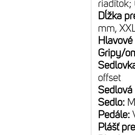
riadítok;
Dĺžka pr
mm, XX
Hlavové 
Gripy/o
Sedlovk
offset
Sedlová
Sedlo:
M
Pedále:
Plášť pr