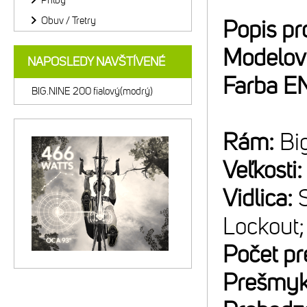
Prilby
Obuv / Tretry
Popis pr
Modelov
NAPOSLEDY NAVŠTÍVENÉ
Farba E
BIG.NINE 200 fialový(modrý)
Rám:
Bi
Veľkosti
Vidlica:
Lockout;
Počet p
Prešmyk