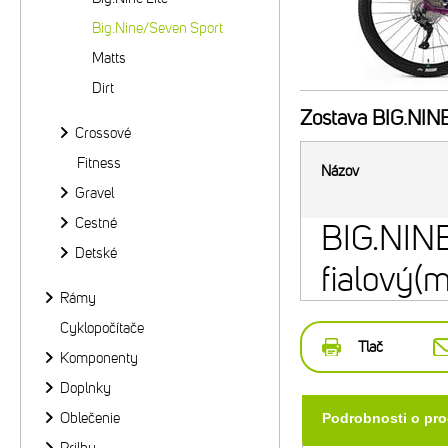
Big.Nine/Seven Sport
Matts
Dirt
Zostava
BIG.NINE
Crossové
Fitness
Názov
Gravel
Cestné
BIG.NINE
Detské
fialový(
Rámy
Cyklopočítače
Tlač
Komponenty
Doplnky
Oblečenie
Podrobnosti o pr