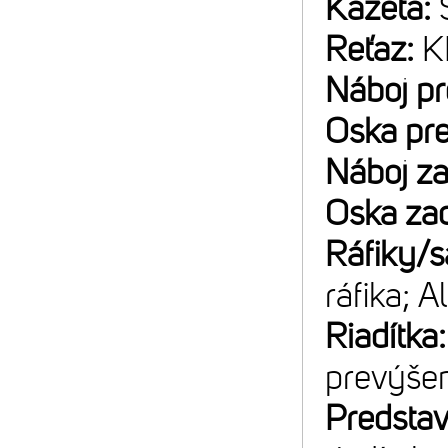
Kazeta:
Reťaz:
K
Náboj p
Oska pr
Náboj z
Oska za
Ráfiky/s
ráfika; A
Riadítka
prevýše
Predsta