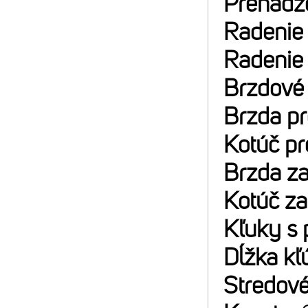
Prehadz
Radenie
Radenie
Brzdové
Brzda p
Kotúč p
Brzda z
Kotúč z
Kľuky s 
Dĺžka kľ
Stredové