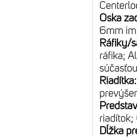
Centerlo
Oska za
6mm im
Ráfiky/s
ráfika; A
súčasťou
Riadítka
prevýše
Predsta
riadítok;
Dĺžka pr