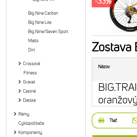
-33%
Big.Nine Carbon
Big.Nine Lite
Big.Nine/Seven Sport
Matts
Zostava
B
Dirt
Crossové
Názov
Fitness
Gravel
BIG.TRAI
Cestné
oranžový
Detské
Rámy
Tlač
Cyklopočítače
Komponenty