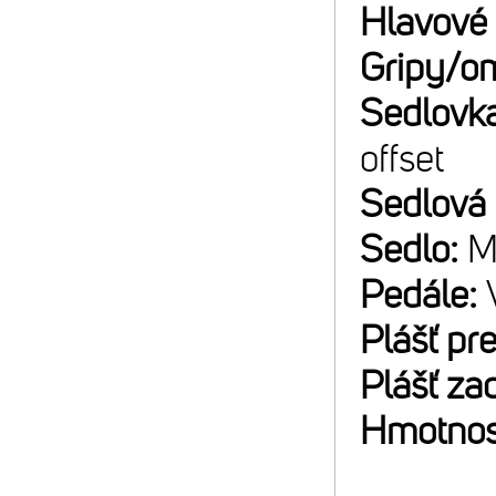
Hlavové 
Gripy/o
Sedlovk
offset
Sedlová
Sedlo:
M
Pedále:
Plášť pr
Plášť za
Hmotnos