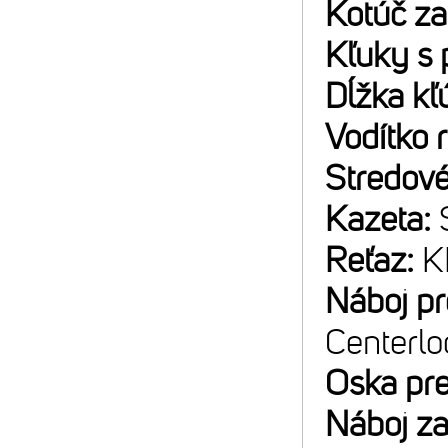
Kotúč z
Kľuky s 
Dĺžka kľ
Vodítko 
Stredové
Kazeta:
Reťaz:
K
Náboj p
Centerlo
Oska pr
Náboj z