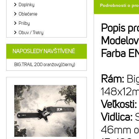
Doplnky
Podrobnosti o pr
Oblečenie
Prilby
Popis pr
Obuv / Tretry
Modelov
Farba E
NAPOSLEDY NAVŠTÍVENÉ
BIG.TRAIL 200 oranžový(čierny)
Rám:
Bi
148x12
Veľkosti
Vidlica:
46mm off