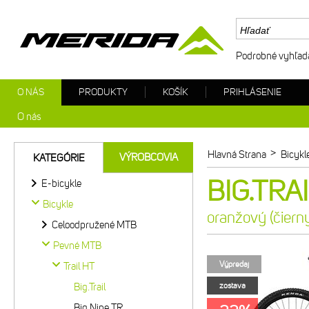
Podrobné vyhľad
O NÁS
PRODUKTY
KOŠÍK
PRIHLÁSENIE
O nás
>
Hlavná Strana
Bicykl
VÝROBCOVIA
KATEGÓRIE
BIG.TRAI
E-bicykle
Bicykle
oranžový (čiern
Celoodpružené MTB
Pevné MTB
Výpredaj
Trail HT
Big.Trail
zostava
Big.Nine TR