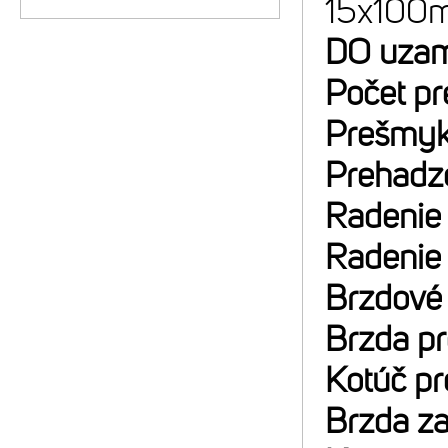
15x100m
DO uzam
Počet p
Prešmyk
Prehadz
Radenie
Radenie
Brzdové
Brzda p
Kotúč p
Brzda z