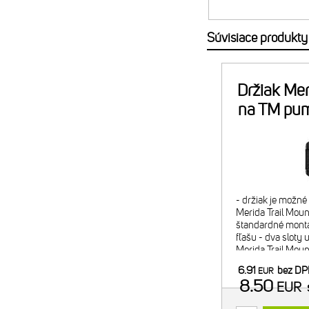
Súvisiace produkty
Držiak Mer
na TM pu
- držiak je možn
Merida Trail Mount
štandardné montá
fľašu - dva sloty 
Merida Trail Mou
náplň alebo 2x C
6.91
bez D
EUR
minipumpy) - pom
8.50
EUR