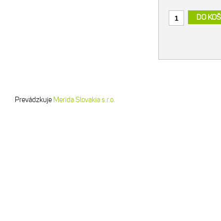
DO KOŠ
Prevádzkuje
Merida Slovakia s.r.o.