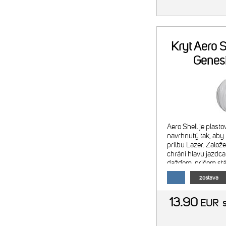
Kryt Aero S
Genesi
Aero Shell je plasto
navrhnutý tak, aby 
prilbu Lazer. Založ
chráni hlavu jazdca
dažďom, pričom st
prúdiť pod prednou 
zostava
vystupovať zadnými
13.90
EUR