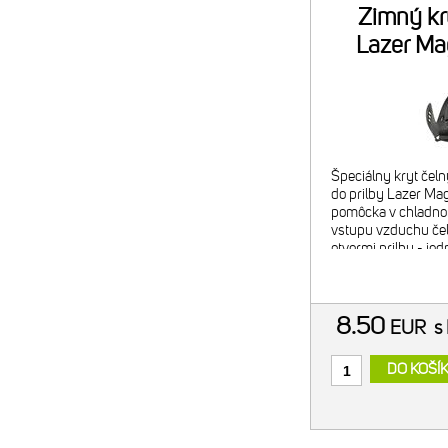
Zimný kry
Lazer Ma
Špeciálny kryt čeln
do prilby Lazer Ma
pomôcka v chladno
vstupu vzduchu čel
otvormi prilby - je
montáž/demontáž - 
hmotnosť: 28 g
8.50
EUR
s
DO KOŠÍ