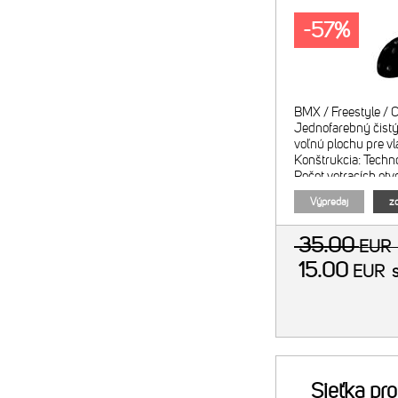
-57%
BMX / Freestyle / C
Jednofarebný čistý
voľnú plochu pre v
Konštrukcia: Techn
Počet vetracích otv
395 g Certifikácie:
Výpredaj
zo
35.00
EUR
15.00
EUR
Sieťka pr