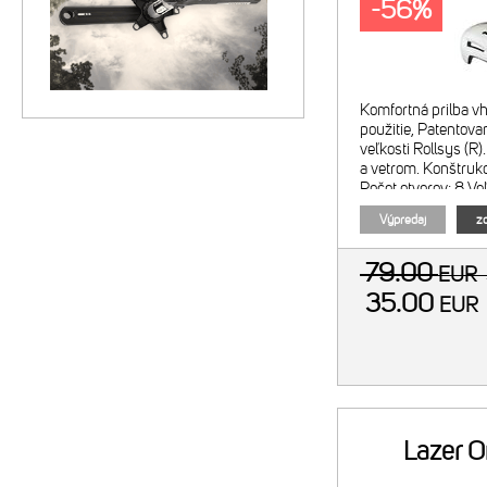
-56%
Komfortná prilba v
použitie, Patentov
veľkosti Rollsys (R
a vetrom. Konštrukci
Počet otvorov: 8 V
57cm, L-XL/58-61
Výpredaj
zo
79.00
EUR
35.00
EUR
Lazer O