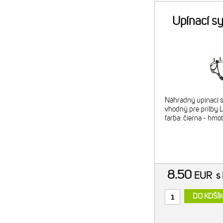
Upínací s
Náhradný upínací s
vhodný pre prilby 
farba: čierna - hmo
8.50
EUR
s
DO KOŠÍ