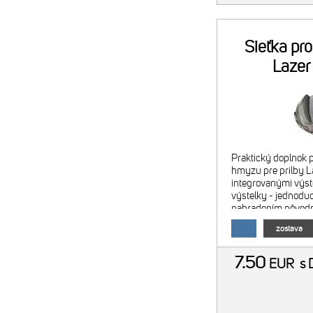
Sieťka pr
Lazer
Praktický doplnok p
hmyzu pre prilby La
integrovanými výste
výstelky - jednoduc
nahradením pôvodný
čierna - hmotnosť: 1
zostava
7.50
EUR
s