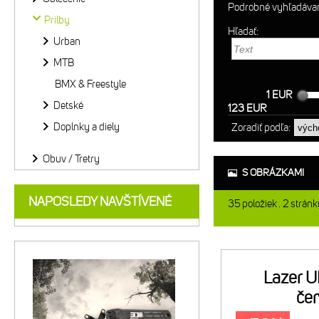
Podrobné vyhľadáva
Prilby
Hľadať:
Urban
MTB
BMX & Freestyle
1 EUR
Detské
123 EUR
Doplnky a diely
Zoradiť podľa:
Obuv / Tretry
S OBRÁZKAMI
NAPOSLEDY NAVŠTÍVENÉ
35
položiek
2
stránk
Lazer 
če