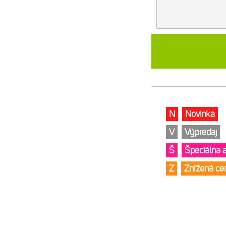
N
Novinka
V
Výpredaj
Š
Špeciálna 
Z
Znížená c