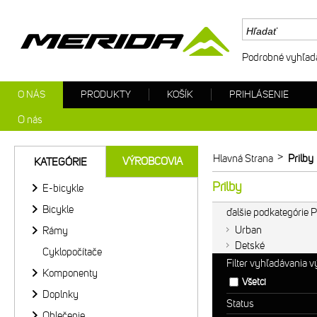
Podrobné vyhľad
O NÁS
PRODUKTY
KOŠÍK
PRIHLÁSENIE
O nás
>
Hlavná Strana
Prilby
VÝROBCOVIA
KATEGÓRIE
Prilby
E-bicykle
Bicykle
ďalšie podkategórie P
Urban
Rámy
Detské
Cyklopočítače
Filter vyhľadávania 
Komponenty
Všetci
Doplnky
Status
Oblečenie