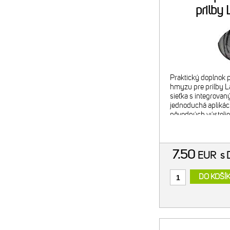
prilby
Praktický doplnok p
hmyzu pre prilby L
sieťka s integrovan
jednoduchá apliká
pôvodných výsteliek
hmotnosť: 13 g
7.50
EUR
s
DO KOŠÍ