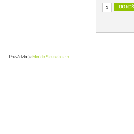
DO KOŠ
Prevádzkuje
Merida Slovakia s.r.o.