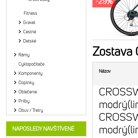
-29%
Fitness
Gravel
Cestné
Detské
Zostava
Rámy
Cyklopočítače
Názov
Komponenty
Doplnky
CROSSWA
Oblečenie
Prilby
modrý(li
Obuv / Tretry
CROSSWA
modrý(li
NAPOSLEDY NAVŠTÍVENÉ