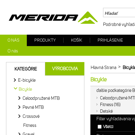
Podrobné vyhľad
O NÁS
PRODUKTY
KOŠÍK
PRIHLÁSENIE
O nás
>
Hlavná Strana
Bicykl
VÝROBCOVIA
KATEGÓRIE
Bicykle
E-bicykle
Bicykle
ďalšie podkategórie B
Celoodpružené MT
Celoodpružené MTB
Fitness
16
Pevné MTB
Detské
Crossové
Filter vyhľadávania 
Fitness
Všetci
Gravel