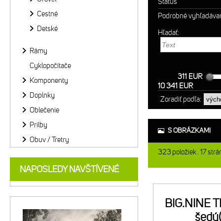
Status
Cestné
Podrobné vyhľadáva
Detské
Hľadať:
Rámy
Cyklopočítače
311 EUR
Komponenty
10 341 EUR
Doplnky
Zoradiť podľa:
Oblečenie
Prilby
S OBRÁZKAMI
Obuv / Tretry
323
položiek
17
strá
NAPOSLEDY NAVŠTÍVENÉ
BIG.NINE 
šedý(