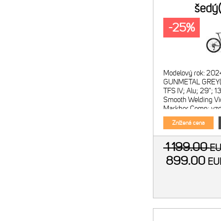
šedý
-25%
Modelový rok: 202
GUNMETAL GREY(B
TFS IV; Alu; 29"; 
Smooth Welding Vid
Markhor Comp; vzd
100mm; kónický kr
Znížená cena
offset vidlice
1 199.00
E
899.00
E