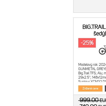
BIG.TRAI
šedý(
-25%
Modelový rok: 202
GUNMETAL GREY(
Big.Trail TFS; Alu; 
29x2.5"; 148x12mm
Suntour XCM32 DS;
Lockout; 46mm offs
Znížená cena
999.00
E