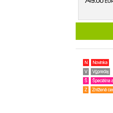
749.00
EU
N
Novinka
V
Výpredaj
Š
Špeciálna 
Z
Znížená c