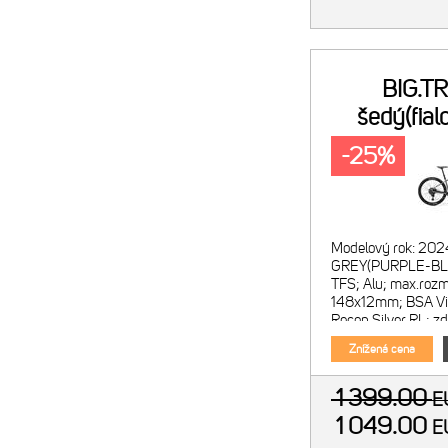
BIG.T
šedý(fia
-25%
Modelový rok: 202
GREY(PURPLE-BLUE
TFS; Alu; max.rozm
148x12mm; BSA Vid
Recon Silver RL; z
krk; 42mm offset vi
Znížená cena
1 399.00
E
1 049.00
E