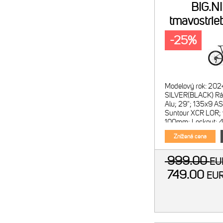
BIG.N
tmavostrie
-25%
Modelový rok: 202
SILVER(BLACK) Rám
Alu; 29"; 135x9 AS
Suntour XCR LOR; 
100mm; Lockout; 4
Počet prevodov: 2
Znížená cena
999.00
E
749.00
EU