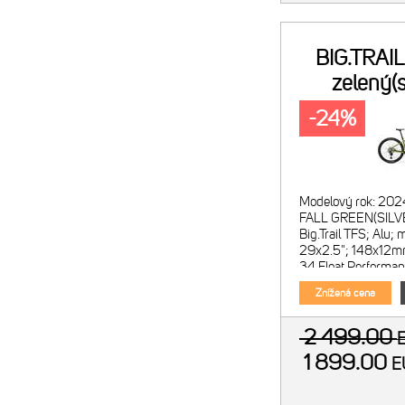
BIG.TRAI
zelený(s
-24%
Modelový rok: 202
FALL GREEN(SILV
Big.Trail TFS; Alu; 
29x2.5"; 148x12mm
34 Float Performan
140mm; kónický kr
Znížená cena
2 499.00
1 899.00
E