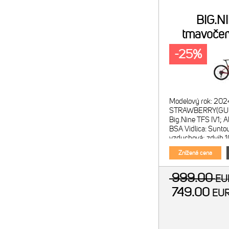
BIG.N
tmavočer
-25%
Modelový rok: 202
STRAWBERRY(GUN
Big.Nine TFS IV1; A
BSA Vidlica: Sunt
vzduchová; zdvih 
46mm offset vidlic
Znížená cena
999.00
E
749.00
EU