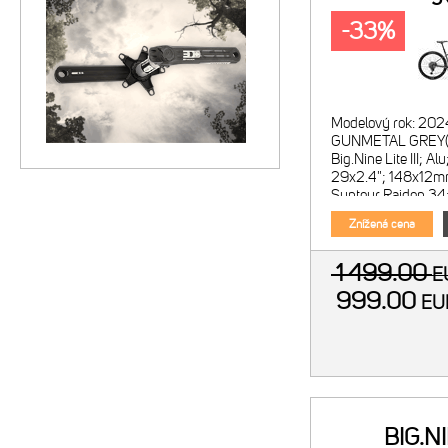
-33%
Modelový rok: 202
GUNMETAL GREY(
Big.Nine Lite III; A
29x2.4"; 148x12mm
Suntour Raidon 34
120mm; kónický krk
Znížená cena
1 499.00
E
999.00
E
BIG.N