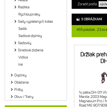
Reťaze
Zoradiť podľa:
Riadítka
Rýchloupináky
S OBRÁZKAMI
Sady vypletených kolies
Sedlá
455
položiek
23
str
Sedlové objímky
Sedlovky
Stredové zloženia
Držiak pre
Vidlice
DH
Iné
Doplnky
Oblečenie
Prilby
1x pätka DH-011 Vh
Obuv / Tretry
Merida: 2003 Mag
Magnesium Pro / 
Road MG 907/909 