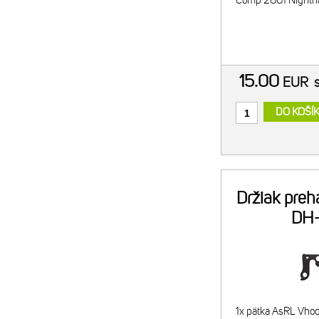
Comp 2001 Nightha
15.00
EUR
DO KOŠÍ
Držiak pre
DH
1x pätka AsRL Vhod