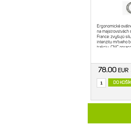
Ergonomické ováln
na majstrovstvách s
France: zvyšujú sil
intenzitu mŕtveho b
trakciu. CNC opra
alumínium. Tvrdo a
Exkluzívny OCP (O
positio
78.00
EUR
DO KOŠÍ