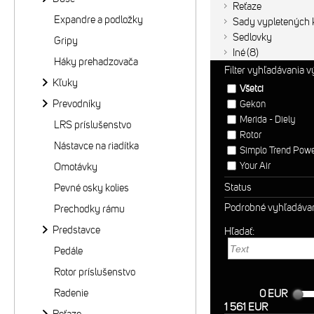
Reťaze
Expandre a podložky
Sady vypletených k
Sedlovky
Gripy
Iné
8
Háky prehadzovača
Filter vyhľadávania 
Kľuky
Všetci
Prevodníky
Gekon
Merida - Diely
LRS príslušenstvo
Rotor
Nástavce na riadítka
Simplo Trend Pow
Your Air
Omotávky
Status
Pevné osky kolies
Podrobné vyhľadáva
Prechodky rámu
Predstavce
Hľadať:
Pedále
Rotor príslušenstvo
Radenie
0 EUR
1 561 EUR