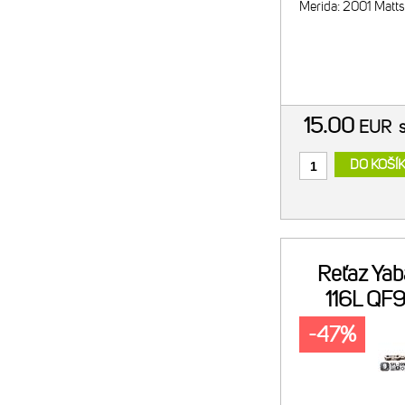
Merida: 2001 Matts
15.00
EUR
DO KOŠÍ
Reťaz Ya
116L QF9
-47%