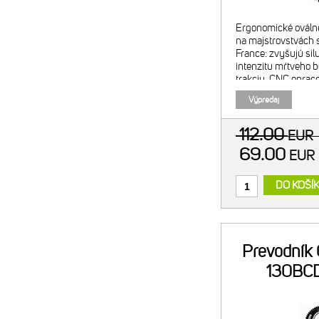
Ergonomické ováln
na majstrovstvách s
France: zvyšujú sil
intenzitu mŕtveho b
trakciu. CNC opra
alumínium. Tvrdo a
Výpredaj
Vonkajší prevodník
Kompatib
112.00
EUR
69.00
EU
DO KOŠÍ
Prevodník
130BCD