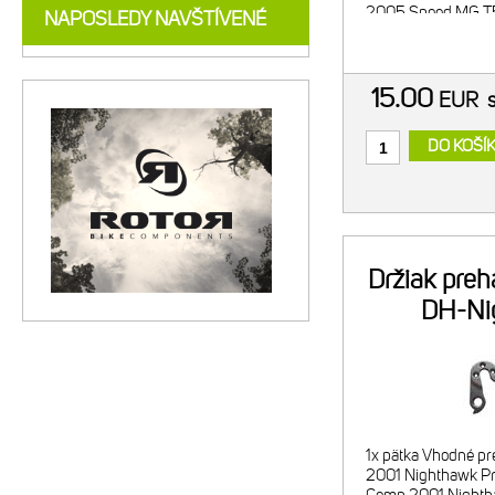
2005 Speed MG T5
NAPOSLEDY NAVŠTÍVENÉ
700C
15.00
EUR
DO KOŠÍ
Držiak pre
DH-Ni
1x pätka Vhodné pre
2001 Nighthawk P