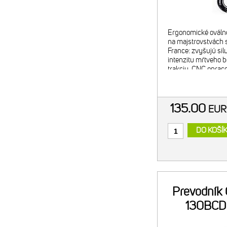
Ergonomické ováln
na majstrovstvách s
France: zvyšujú sil
intenzitu mŕtveho b
trakciu. CNC opra
alumínium. Tvrdo a
Exkluzívny OCP (O
positio
135.00
EU
DO KOŠÍ
Prevodník
130BCD 