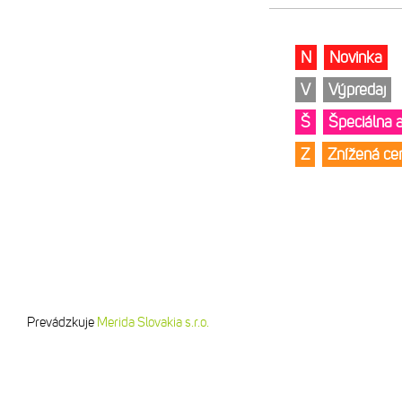
N
Novinka
V
Výpredaj
Š
Špeciálna 
Z
Znížená c
Prevádzkuje
Merida Slovakia s.r.o.