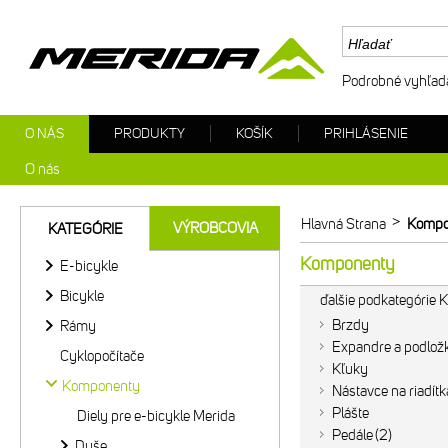
Podrobné vyhľad
O NÁS
PRODUKTY
KOŠÍK
PRIHLÁSENIE
O nás
>
Hlavná Strana
Kompo
VÝROBCOVIA
KATEGÓRIE
Komponenty
E-bicykle
Bicykle
ďalšie podkategórie
Brzdy
Rámy
Expandre a podlož
Cyklopočítače
Kľuky
Komponenty
Nástavce na riadítk
Plášte
Diely pre e-bicykle Merida
Pedále
2
Duše