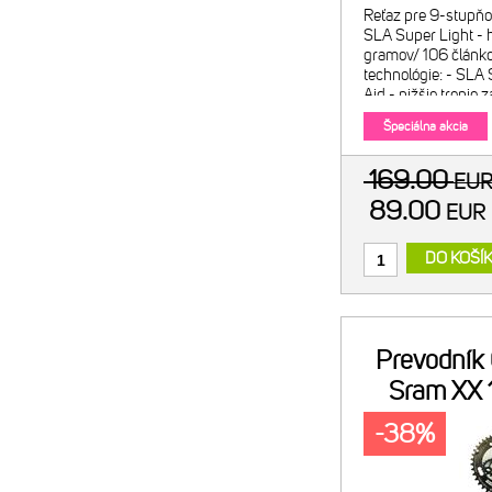
Reťaz pre 9-stupňo
SLA Super Light - 
gramov/ 106 článko
technológie: - SLA 
Aid - nižšie trenie 
PTFE Teflon; špeciá
Špeciálna akcia
169.00
EU
89.00
EU
DO KOŠÍ
Prevodník
Sram XX
-38%