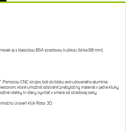
iek aj s klasickou BSA stredovou trubkou (šírka 68 mm).
". Pomocou CNC strojov boli do bloku extrudovaného alumínia
iestorom, ktoré umožnili odstrániť prebytočný materiál v jadre kľuky
né všetky tri diery vyvŕtať v smere od stredovej osky.
nimočnú úroveň kľúk Rotor 3D.