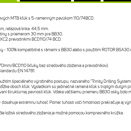
kových MTB kľúk s 5-ramenným pavúkom 110/74BCD.
m, reťazová linka: 44,5 mm.
liatiny s priemerom 30 mm pre BB30.
B XC2 prevodníkmi BCD110/74 BCD.
y - 100% kompatibilné s rámami s BB30 alebo s použitím ROTOR BSA30 mis
70mm/BCD110 (kľuky bez stredového zloženia a prevodníkov).
 štandardu EN 14781.
užitím špeciálneho výrobného postupu, nazvaného "Trinity Drilling System
o dĺžke oboch kľúk. Výsledkom sú jedinečné ramená kľúk s trojitým dutým pr
aní štruktúrnej pevnosti kľúk. Vďaka väčšiemu priemeru BB30 osky bolo mož
 dosahuje extrémnu tuhosť. Pomer tuhosti voči hmotnosti prekračuje aj vý
ôle ložísk stredového zloženia je možné pomocou kompresného krúžka.