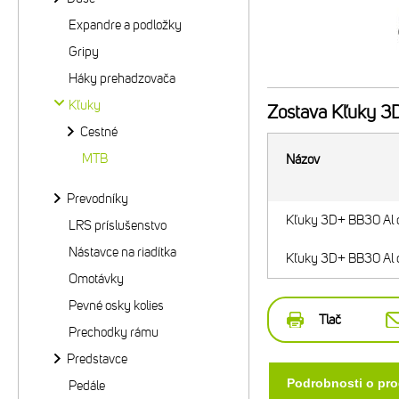
Expandre a podložky
Gripy
Háky prehadzovača
Kľuky
Zostava
Kľuky 3D
Cestné
MTB
Názov
Prevodníky
Kľuky 3D+ BB30 Al
LRS príslušenstvo
Nástavce na riadítka
Kľuky 3D+ BB30 Al
Omotávky
Pevné osky kolies
Tlač
Prechodky rámu
Predstavce
Podrobnosti o pr
Pedále