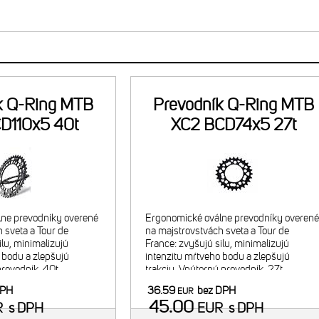
k Q-Ring MTB
Prevodník Q-Ring MTB
D110x5 40t
XC2 BCD74x5 27t
ne prevodníky overené
Ergonomické oválne prevodníky overené
 sveta a Tour de
na majstrovstvách sveta a Tour de
ilu, minimalizujú
France: zvyšujú silu, minimalizujú
 bodu a zlepšujú
intenzitu mŕtveho bodu a zlepšujú
prevodník, 40t.
trakciu. Vnútorný prevodník, 27t.
inácia s 27t
Odporúčaná kombinácia s 40t vonkajši
DPH
36.59
bez DPH
EUR
dníkom. Navrhnuté pre
prevodníkom. Navrhnuté pre 2x9/10 26
45.00
R
s DPH
EUR
s DPH