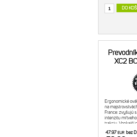
DO KOŠ
Prevodní
XC2 BC
Ergonomické ovál
na majstrovstvách
France: zvyšujú s
intenzitu mŕtveho
trakciu. Vonkajší 
Odporúčaná komb
47.97
bez 
EUR
vnútorným prevo