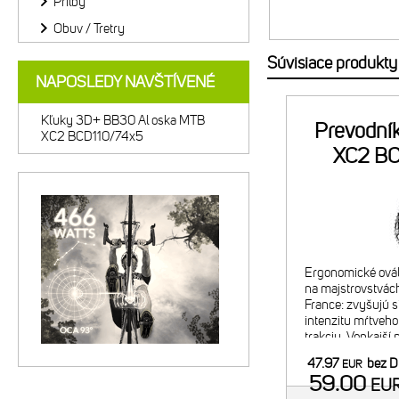
Prilby
Obuv / Tretry
Súvisiace produkty
NAPOSLEDY NAVŠTÍVENÉ
Kľuky 3D+ BB30 Al oska MTB
Prevodní
XC2 BCD110/74x5
XC2 BC
Ergonomické ovál
na majstrovstvách
France: zvyšujú s
intenzitu mŕtveho
trakciu. Vonkajší 
Odporúčaná komb
47.97
bez 
EUR
vnútorným prevo
59.00
EU
2x9/10 26"