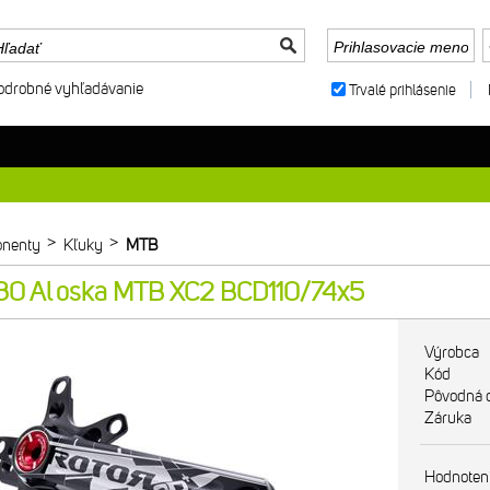
odrobné vyhľadávanie
Trvalé prihlásenie
>
>
nenty
Kľuky
MTB
30 Al oska MTB XC2 BCD110/74x5
Výrobca
Kód
Pôvodná 
Záruka
Hodnoten