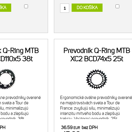
ÍKA
DO KOŠÍKA
k Q-Ring MTB
Prevodník Q-Ring MTB
D110x5 38t
XC2 BCD74x5 25t
ne prevodníky overené
Ergonomické oválne prevodníky overené
 sveta a Tour de
na majstrovstvách sveta a Tour de
ilu, minimalizujú
France: zvyšujú silu, minimalizujú
 bodu a zlepšujú
intenzitu mŕtveho bodu a zlepšujú
prevodník, 38t.
trakciu. Vnútorný prevodník, 25t.
inácia s 25t
Odporúčaná kombinácia s 38t vonkajši
DPH
36.59
bez DPH
EUR
dníkom. Navrhnuté pre
prevodníkom. Navrhnuté pre 2x9/10 29