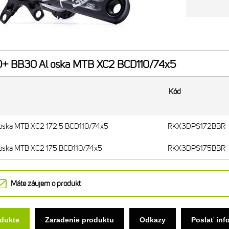
+ BB30 Al oska MTB XC2 BCD110/74x5
Kód
 oska MTB XC2 172.5 BCD110/74x5
RKX3DPS172BBR
 oska MTB XC2 175 BCD110/74x5
RKX3DPS175BBR
Máte záujem o produkt
odukte
Zaradenie produktu
Odkazy
Poslať inf