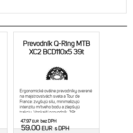
Prevodník Q-Ring MTB
XC2 BCD110x5 39t
čierny
Ergonomické oválne prevodníky overené
na majstrovstvách sveta a Tour de
France: zvyšujú silu, minimalizujú
intenzitu mŕtveho bodu a zlepšujú
trakciu. Vonkajší prevodník, 39t.
m
Odporúčaná kombinácia s 26t
47.97
bez DPH
EUR
"
vnútorným prevodníkom. Navrhnuté pre
59.00
EUR
s DPH
2x9/10/11