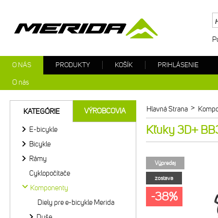
P
O NÁS
PRODUKTY
KOŠÍK
PRIHLÁSENIE
O nás
>
Hlavná Strana
Kompo
VÝROBCOVIA
KATEGÓRIE
Kľuky 3D+ BB
E-bicykle
Bicykle
Rámy
Výpredaj
Cyklopočítače
zostava
Komponenty
-38%
Diely pre e-bicykle Merida
Duše