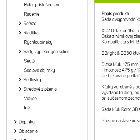
Rotor príslušenstvo
Popis produktu:
Radenie
Sada dvojprevodní
Reťaze
XC2 Q-faktor: 163 m
Riadítka
Oska z hliníkovej z
Kompatibilita s MT
Rýchloupináky
Sady vypletených kolies
BBright & BB30 kľuk
Sedlá
Dĺžka kľúk: 175 mm
Hmotnosť: 475 g / 1
Sedlové objímky
Certifikované podľa
Sedlovky
Kľuky vyrobené s po
Stredové zloženia
vyvŕtané tri diery p
pri súčasnom zachov
Vidlice
Iné
Sada kľúk Rotor 3D+
Presné nastavenie v
Doplnky
Oblečenie