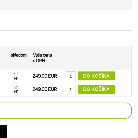
skladom
Vaša cena
s DPH
249.00 EUR
H1
249.00 EUR
H1
o