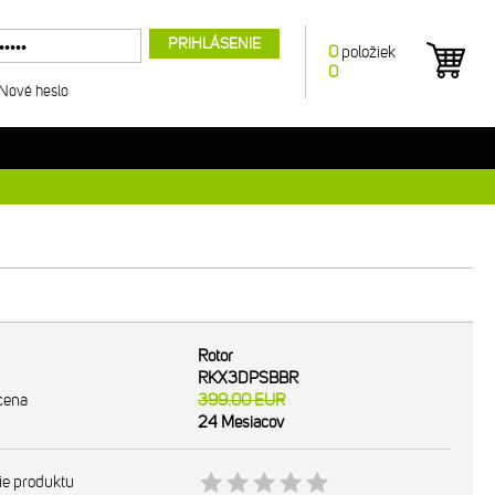
PRIHLÁSENIE
0
položiek
0
Nové heslo
Rotor
RKX3DPSBBR
cena
399.00
EUR
24 Mesiacov
ie produktu