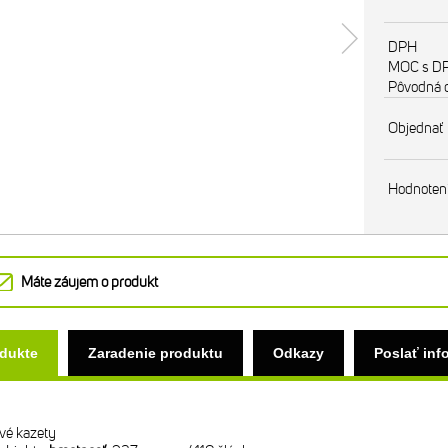
DPH
MOC s D
Pôvodná 
Objednať
Hodnoten
Máte záujem o produkt
odukte
Zaradenie produktu
Odkazy
Poslať inf
vé kazety