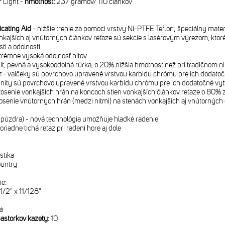
 Light -
hmotnosť:
237 gramov/ 110 článkov
cating Aid
- nižšie trenie za pomoci vrstvy Ni-PTFE Teflon; špeciálny mater
kajších aj vnútorných článkov reťaze sú sekcie s lasérovým výrezom, ktor
sti a odolnosti
trémne vysoká odolnosť nitov
it, pevná a vysokoodolná rúrka, o 20% nižšia hmotnosť než pri tradičnom ni
r
- valčeky sú povrchovo upravené vrstvou karbidu chrómu pre ich dodatoč
 nity sú povrchovo upravené vrstvou karbidu chrómu pre ich dodatočné vyt
osenie vonkajších hrán na koncoch stien vonkajších článkov reťaze o 80% z
osenie vnútorných hrán (medzi nitmi) na stenách vonkajšich aj vnútorných
 púzdra) - nová technológia umožňuje hladké radenie
riadne tichá reťaz pri radení hore aj dole
stika
untry
ie:
1/2" x 11/128"
á
astorkov kazety:
10