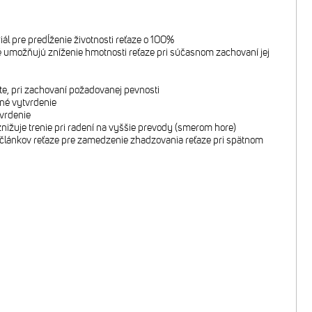
iál pre predĺženie životnosti reťaze o 100%
é umožňujú zníženie hmotnosti reťaze pri súčasnom zachovaní jej
te, pri zachovaní požadovanej pevnosti
né vytvrdenie
vrdenie
nižuje trenie pri radení na vyššie prevody (smerom hore)
 článkov reťaze pre zamedzenie zhadzovania reťaze pri spätnom