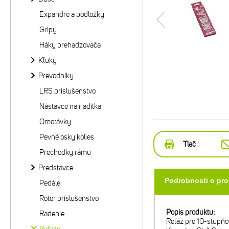
Expandre a podložky
Gripy
Háky prehadzovača
Kľuky
Prevodníky
LRS príslušenstvo
Nástavce na riadítka
Omotávky
Pevné osky kolies
Tlač
Prechodky rámu
Predstavce
Podrobnosti o pr
Pedále
Rotor príslušenstvo
Popis produktu:
Radenie
Reťaz pre 10-stupňo