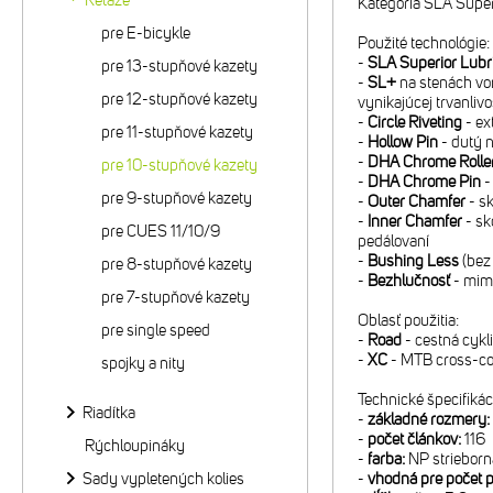
Reťaze
Kategória SLA Super
pre E-bicykle
Použité technológie:
-
SLA Superior Lubri
pre 13-stupňové kazety
-
SL+
na stenách von
pre 12-stupňové kazety
vynikajúcej trvanlivo
-
Circle Riveting
- ex
pre 11-stupňové kazety
-
Hollow Pin
- dutý n
-
DHA Chrome Rolle
pre 10-stupňové kazety
-
DHA Chrome Pin
-
pre 9-stupňové kazety
-
Outer Chamfer
- sk
-
Inner Chamfer
- sk
pre CUES 11/10/9
pedálovaní
-
Bushing Less
(bez
pre 8-stupňové kazety
-
Bezhlučnosť
- mimo
pre 7-stupňové kazety
Oblasť použitia:
pre single speed
-
Road
- cestná cykli
-
XC
- MTB cross-co
spojky a nity
Technické špecifikác
Riadítka
-
základné rozmery:
-
počet článkov:
116
Rýchloupináky
-
farba:
NP strieborn
Sady vypletených kolies
-
vhodná pre počet p