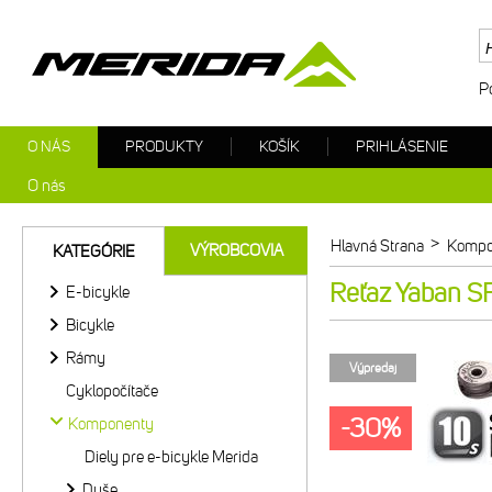
P
O NÁS
PRODUKTY
KOŠÍK
PRIHLÁSENIE
O nás
>
Hlavná Strana
Kompo
VÝROBCOVIA
KATEGÓRIE
Reťaz Yaban S
E-bicykle
Bicykle
Rámy
Výpredaj
Cyklopočítače
-30%
Komponenty
Diely pre e-bicykle Merida
Duše