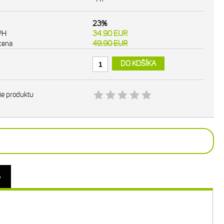
23%
PH
34.90
EUR
cena
49.90
EUR
DO KOŠÍKA
ie produktu
o