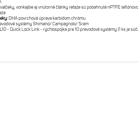
m
valčeky, vonkajšie aj vnútorné články reťaze sú potiahnuté nPTFE teflóno
aze
čeky:
DHA povrchová úprava karbidom chrómu
revodové systémy Shimano/ Campagnolo/ Sram
10 - Quick Lock Link - rýchlospojka pre 10 prevodové systémy (1 ks je súč