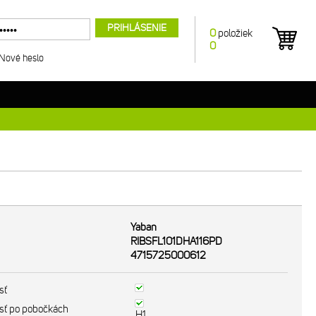
PRIHLÁSENIE
0
položiek
0
Nové heslo
Yaban
RIBSFL101DHA116PD
4715725000612
sť
sť po pobočkách
H1