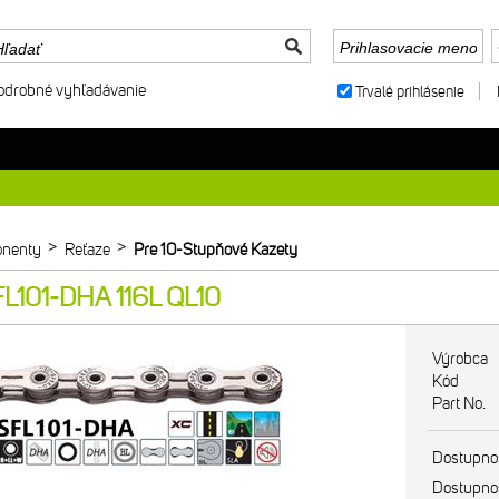
odrobné vyhľadávanie
Trvalé prihlásenie
>
>
nenty
Reťaze
Pre 10-Stupňové Kazety
FL101-DHA 116L QL10
Výrobca
Kód
Part No.
Dostupno
Dostupno