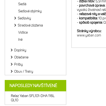
-
dĺžka nitov:
5,9 m
Sedlá
-
povrchová úprava:
vysokú životnosť reť
Sedlové objímky
-
reťazové nity a val
Sedlovky
-
kompatibilita:
10 p
-
spôsob spojenia:
QL
Stredové zloženia
Stránky výrobcu:
Vidlice
www.yaban.com
Iné
Doplnky
Oblečenie
Prilby
Obuv / Tretry
NAPOSLEDY NAVŠTÍVENÉ
Reťaz Yaban SFL101-DHA 116L
QL10