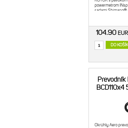
ROTOR s pavúkom
powermetrom INspid
sadami Shimano® 2
Zároveň je prevodní
kľukami Shimano®
R9200-P, FC-R92
104.90
EU
DO KOŠÍ
Prevodník
BCD110x4 5
Okrúhly Aero prev