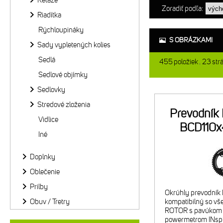
Reťaze
Zoradiť podľa:
Riadítka
Rýchloupináky
S OBRÁZKAMI
Sady vypletených kolies
Sedlá
455
položiek
23
str
Sedlové objímky
Sedlovky
Stredové zloženia
Prevodník
Vidlice
BCD110x4
Iné
Doplnky
Oblečenie
Prilby
Okrúhly prevodník
Obuv / Tretry
kompatibilný so vš
ROTOR s pavúkom
powermetrom INspid