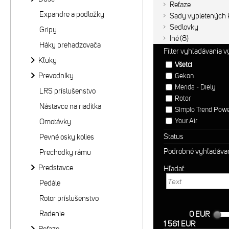
Reťaze
Expandre a podložky
Sady vypletených k
Sedlovky
Gripy
Iné
8
Háky prehadzovača
Filter vyhľadávania 
Kľuky
Všetci
Prevodníky
Gekon
Merida - Diely
LRS príslušenstvo
Rotor
Nástavce na riadítka
Simplo Trend Pow
Your Air
Omotávky
Status
Pevné osky kolies
Podrobné vyhľadáva
Prechodky rámu
Predstavce
Hľadať:
Pedále
Rotor príslušenstvo
Radenie
0 EUR
1 561 EUR