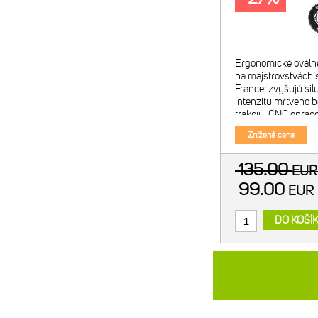
Ergonomické ováln
na majstrovstvách s
France: zvyšujú sil
intenzitu mŕtveho b
trakciu. CNC opra
alumínium. Tvrdo a
Znížená cena
Exkluzívny OCP (O
positio
135.00
EU
99.00
EU
DO KOŠÍ