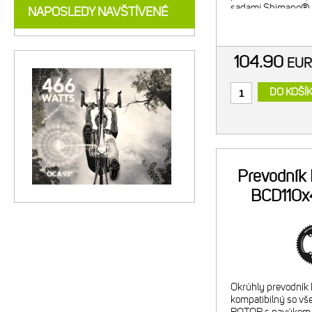
sadami Shimano® 2
NAPOSLEDY NAVŠTÍVENÉ
Zároveň je prevodní
kľukami Shimano®
R9200-P, FC-R92
104.90
EU
DO KOŠÍ
Prevodník
BCD110x4
Okrúhly prevodník
kompatibilný so vš