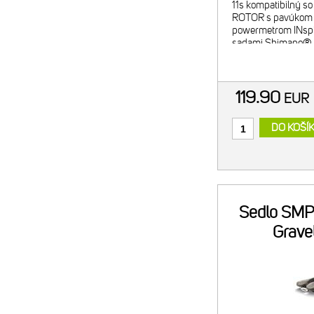
11s kompatibilný s
ROTOR s pavúkom
powermetrom INspid
sadami Shimano® 2
Zároveň je prevodní
kľukami Shimano®
R9200-P, FC-R9
119.90
EU
DO KOŠÍ
Sedlo SM
Gravel