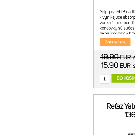
Gripy na MTB riadít
- vynikajúce absorp
vonkajší priemer 3
koncovky sú súčasť
farba: červené - hm
Znížená cena
19.90
EUR
15.90
EUR
DO KOŠÍ
Reťaz Ya
13