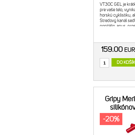
VT30C GEL je krátk
pre vaše telo, vynik
horskú cyklistiku, ak
Stredový kanál sedl
genitálie, anus, pros
v tejto citlivej obl
159.00
EU
DO KOŠÍ
Gripy Mer
silikóno
-20%