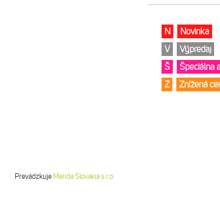
N
Novinka
V
Výpredaj
Š
Špeciálna 
Z
Znížená c
Prevádzkuje
Merida Slovakia s.r.o.