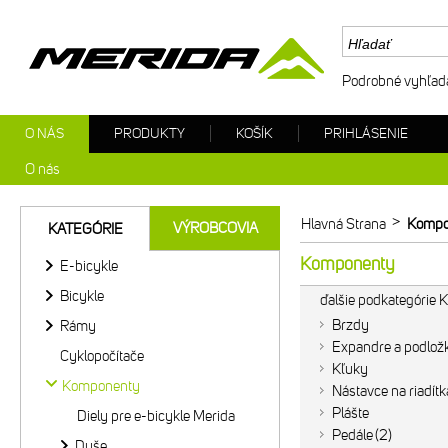
Podrobné vyhľad
O NÁS
PRODUKTY
KOŠÍK
PRIHLÁSENIE
O nás
>
Hlavná Strana
Kompo
VÝROBCOVIA
KATEGÓRIE
Komponenty
E-bicykle
Bicykle
ďalšie podkategórie
Brzdy
Rámy
Expandre a podlož
Cyklopočítače
Kľuky
Komponenty
Nástavce na riadítk
Plášte
Diely pre e-bicykle Merida
Pedále
2
Duše