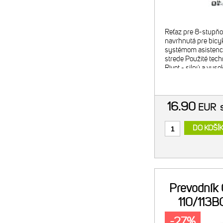
Reťaz pre 8-stupňo
navrhnutá pre bicyk
systémom asistenci
strede Použité tech
Rivet - silný a vys
dizajn nitu vyrába
16.90
EUR
DO KOŠÍ
Prevodník
110/113B
C
-27%