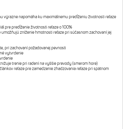
tánu výrazne napomáha ku maximálnemu predĺženiu životnosti reťaze
iál pre predĺženie životnosti reťaze o 100%
é umožňujú zníženie hmotnosti reťaze pri súčasnom zachovaní jej
te, pri zachovaní požadovanej pevnosti
né vytvrdenie
vrdenie
nižuje trenie pri radení na vyššie prevody (smerom hore)
 článkov reťaze pre zamedzenie zhadzovania reťaze pri spätnom