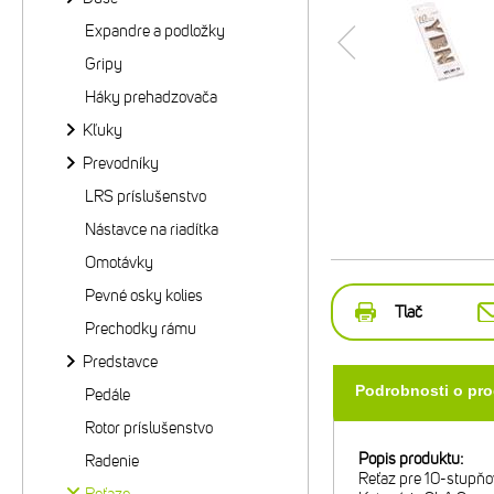
Expandre a podložky
Gripy
Háky prehadzovača
Kľuky
Prevodníky
LRS príslušenstvo
Nástavce na riadítka
Omotávky
Pevné osky kolies
Tlač
Prechodky rámu
Predstavce
Podrobnosti o pr
Pedále
Rotor príslušenstvo
Popis produktu:
Radenie
Reťaz pre 10-stupňo