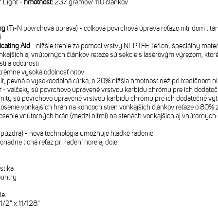
 Light -
hmotnosť:
237 gramov/ 110 článkov
ng
(Ti-N povrchová úprava) - celková povrchová úprava reťaze nitridom ti
í
cating Aid
- nižšie trenie za pomoci vrstvy Ni-PTFE Teflon; špeciálny mater
kajších aj vnútorných článkov reťaze sú sekcie s lasérovým výrezom, ktor
sti a odolnosti
trémne vysoká odolnosť nitov
it, pevná a vysokoodolná rúrka, o 20% nižšia hmotnosť než pri tradičnom ni
r
- valčeky sú povrchovo upravené vrstvou karbidu chrómu pre ich dodatoč
 nity sú povrchovo upravené vrstvou karbidu chrómu pre ich dodatočné vyt
osenie vonkajších hrán na koncoch stien vonkajších článkov reťaze o 80% z
osenie vnútorných hrán (medzi nitmi) na stenách vonkajšich aj vnútorných
 púzdra) - nová technológia umožňuje hladké radenie
riadne tichá reťaz pri radení hore aj dole
stika
untry
ie:
1/2" x 11/128"