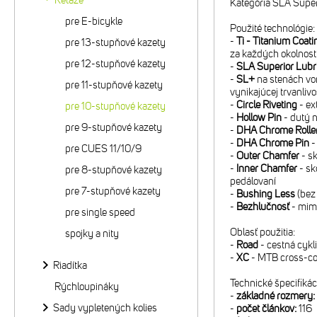
Reťaze
Kategória SLA Super
pre E-bicykle
Použité technológie:
-
Ti - Titanium Coati
pre 13-stupňové kazety
za každých okolnost
pre 12-stupňové kazety
-
SLA Superior Lubri
-
SL+
na stenách von
pre 11-stupňové kazety
vynikajúcej trvanlivo
-
Circle Riveting
- ex
pre 10-stupňové kazety
-
Hollow Pin
- dutý n
pre 9-stupňové kazety
-
DHA Chrome Rolle
-
DHA Chrome Pin
-
pre CUES 11/10/9
-
Outer Chamfer
- sk
-
Inner Chamfer
- sk
pre 8-stupňové kazety
pedálovaní
pre 7-stupňové kazety
-
Bushing Less
(bez
-
Bezhlučnosť
- mimo
pre single speed
Oblasť použitia:
spojky a nity
-
Road
- cestná cykli
-
XC
- MTB cross-co
Riadítka
Technické špecifikác
Rýchloupináky
-
základné rozmery:
Sady vypletených kolies
-
počet článkov:
116