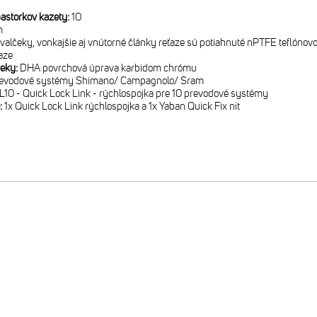
astorkov kazety:
10
m
valčeky, vonkajšie aj vnútorné články reťaze sú potiahnuté nPTFE teflóno
aze
čeky:
DHA povrchová úprava karbidom chrómu
revodové systémy Shimano/ Campagnolo/ Sram
10 - Quick Lock Link - rýchlospojka pre 10 prevodové systémy
:
1x Quick Lock Link rýchlospojka a 1x Yaban Quick Fix nit