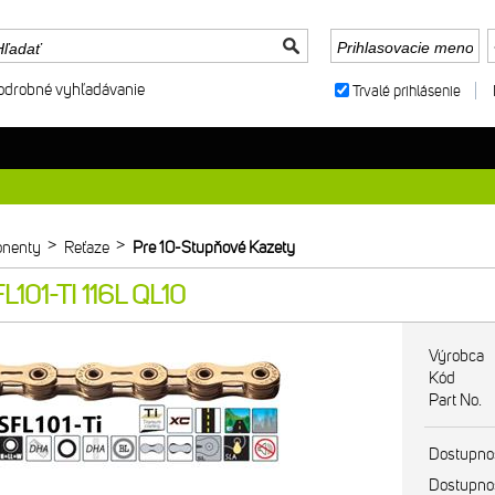
odrobné vyhľadávanie
Trvalé prihlásenie
>
>
nenty
Reťaze
Pre 10-Stupňové Kazety
L101-TI 116L QL10
Výrobca
Kód
Part No.
Dostupno
Dostupno