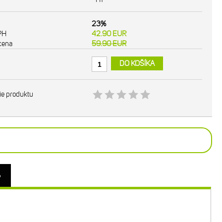
23%
PH
42.90
EUR
cena
59.90
EUR
DO KOŠÍKA
ie produktu
o