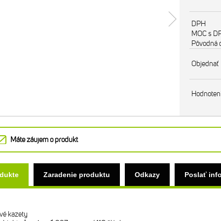
DPH
MOC s D
Pôvodná 
Objednať
Hodnoten
Máte záujem o produkt
odukte
Zaradenie produktu
Odkazy
Poslať inf
vé kazety