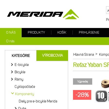
P
O NÁS
PRODUKTY
KOŠÍK
PRIHLÁSENIE
O nás
>
Hlavná Strana
Kompo
VÝROBCOVIA
KATEGÓRIE
Reťaz Yaban SF
E-bicykle
Bicykle
Rámy
Výpredaj
Cyklopočítače
-28%
Komponenty
Diely pre e-bicykle Merida
Duše