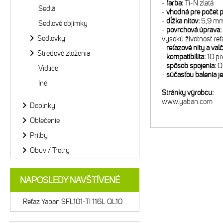
-
farba:
Ti-N zlatá
Sedlá
-
vhodná pre počet p
-
dĺžka nitov:
5,9 m
Sedlové objímky
-
povrchová úprava:
Sedlovky
vysokú životnosť reť
-
reťazové nity a val
Stredové zloženia
-
kompatibilita:
10 p
-
spôsob spojenia:
QL
Vidlice
-
súčasťou balenia je
Iné
Stránky výrobcu:
www.yaban.com
Doplnky
Oblečenie
Prilby
Obuv / Tretry
NAPOSLEDY NAVŠTÍVENÉ
Reťaz Yaban SFL101-TI 116L QL10