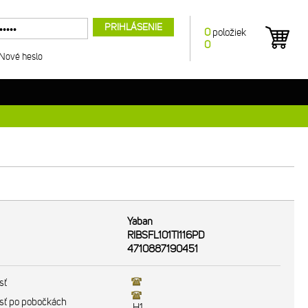
PRIHLÁSENIE
0
položiek
0
Nové heslo
Yaban
RIBSFL101TI116PD
4710887190451
sť
sť po pobočkách
H1