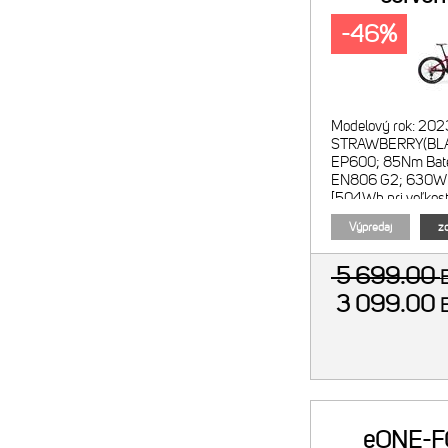
-46%
Modelový rok: 202
STRAWBERRY(BLAC
EP600; 85Nm Baté
EN806 G2; 630Wh 
[504Wh pri veľkost
Shimano SC-EN6
Výpredaj
zo
5 699.00
3 099.00
eONE-F