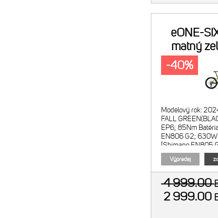
eONE-SI
matný zel
-40%
Modelový rok: 202
FALL GREEN(BLACK
EP6; 85Nm Batéria
EN806 G2; 630Wh 
[Shimano EN805 
veľkosti rámu XS] 
Výpredaj
zo
EN6
4 999.00
2 999.00