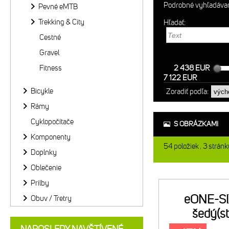
Podrobné vyhľadáva
Pevné eMTB
Trekking & City
Hľadať:
Cestné
Gravel
Fitness
2 438 EUR
7 122 EUR
Bicykle
Zoradiť podľa:
Rámy
Cyklopočítače
S OBRÁZKAMI
Komponenty
54
položiek
3
stránk
Doplnky
Oblečenie
Prilby
eONE-S
Obuv / Tretry
šedý(st