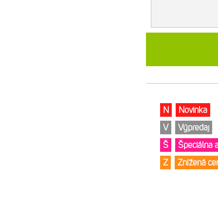
N
Novinka
V
Výpredaj
Š
Špeciálna 
Z
Znížená c