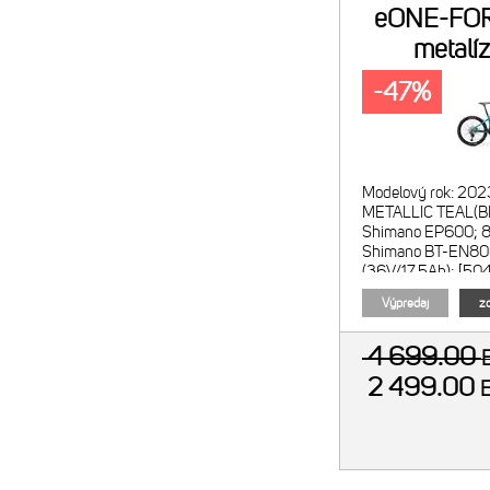
eONE-FOR
metalíz
-47%
Modelový rok: 202
METALLIC TEAL(BL
Shimano EP600; 8
Shimano BT-EN8
(36V/17.5Ah); [504
S] Displej: Shima
Výpredaj
zo
4 699.00
2 499.00