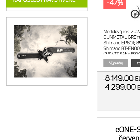
NAPOSLEDY NAVŠTÍVENÉ
-47%
Modelový rok: 202
GUNMETAL GREY(S
Shimano EP801; 8
Shimano BT-EN8
(36V/17.5Ah); [504
XS] Displej: Shi
Výpredaj
zo
8 149.00
E
4 299.00
eONE-S
červen