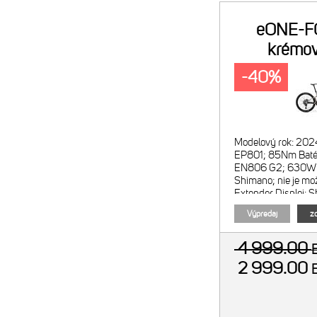
eONE-F
krémov
-40%
Modelový rok: 202
EP801; 85Nm Batér
EN806 G2; 630Wh
Shimano; nie je mo
Extender Displej:
Menič režimov: S
Výpredaj
zo
4 999.00
2 999.00