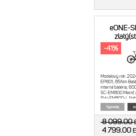
eONE-S
zlatý(s
-41%
Modelový rok: 202
EP801; 85Nm Batér
interná batéria; 6
SC-EM800 Menič r
SW-EM800-L Nabíj
EU Smart nabíjač
Výpredaj
zo
8 099.00
4 799.00