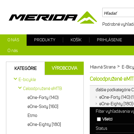
Podrobné vyhľad
O NÁS
PRODUKTY
KOŠÍK
PRIHLÁSENIE
O nás
>
Hlavná Strana
E-Bicy
VÝROBCOVIA
KATEGÓRIE
Celoodpružené eM
E-bicykle
Celoodpružené eMTB
ďalšie podkategórie
eOne-Forty (140)
eOne-Forty (140)
eOne-Eighty [180]
eOne-Sixty [160]
Filter vyhľadávania 
Etmo
Všetci
eOne-Eighty [180]
Status