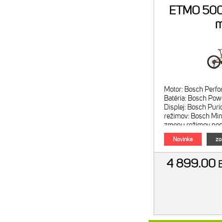
ETMO 500
m
Motor: Bosch Perf
Batéria: Bosch P
Displej: Bosch Pur
režimov: Bosch Min
zmeny režimov pod
Bosch 2A nabíjačk
Novinka
zo
4 899.00