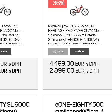
-36%
5 Farba EN:
Modelový rok: 2025 Farba EN:
LACK) Motor:
HERITAGE RED(RIVER CLAY) Motor:
5Nm Batéria:
Shimano EP801; 85Nm Batéria:
06 G2; 630Wh
Shimano BT-EN806 G2; 630Wh
ej: Shimano SC-
(36V/17.5Ah) Displej: Shimano SC-
mov: Shimano SC-
EN500 Menič režimov: Shimano SC-
stava
Výpredaj
zostava
4 499.00
EUR
s DPH
EUR
s DPH
2 899.00
EUR
s DPH
EUR
s DPH
TY SL 6000
eONE-EIGHTY 500
čierny)
svetlohnedý(čierny)