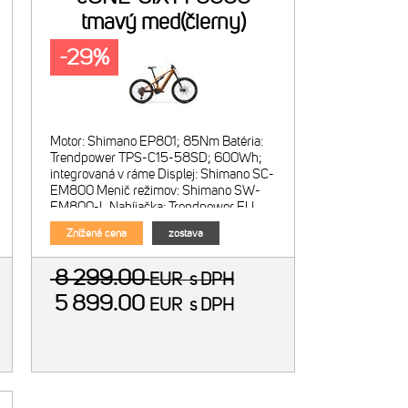
tmavý med(čierny)
-29%
Motor: Shimano EP801; 85Nm Batéria:
Trendpower TPS-C15-58SD; 600Wh;
integrovaná v ráme Displej: Shimano SC-
EM800 Menič režimov: Shimano SW-
EM800-L Nabíjačka: Trendpower EU
Smart nabíjačka; 4A
Znížená cena
zostava
8 299.00
EUR
s DPH
5 899.00
EUR
s DPH