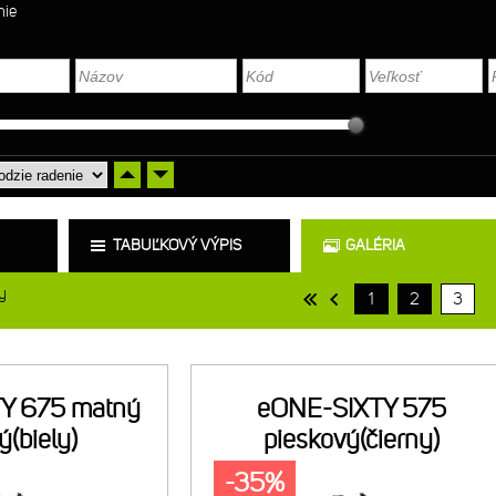
nie
TABUĽKOVÝ VÝPIS
GALÉRIA
y
1
2
3
Y 675 matný
eONE-SIXTY 575
ý(biely)
pieskový(čierny)
-35%