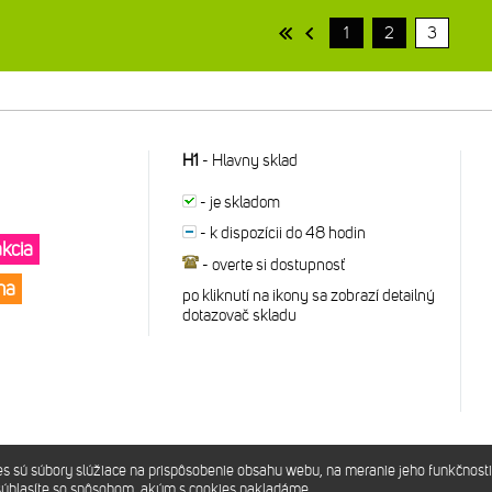
1
2
3
H1
-
Hlavny sklad
-
je skladom
-
k dispozícii do 48 hodin
akcia
-
overte si dostupnosť
ena
po kliknutí na ikony sa zobrazí detailný
dotazovač skladu
sú súbory slúžiace na prispôsobenie obsahu webu, na meranie jeho funkčnosti
súhlasíte so spôsobom, akým s cookies nakladáme.