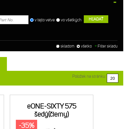
HĽADAŤ
v tejto vetve
vo všetkých
skladom
všetko
Filter skladu
Položek na stránku:
eONE-SIXTY 575
šedý(čierny)
-35%