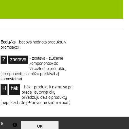
Body/ks
-
bodová hodnota produktu v
promoakcii;
-
zostava - zlúčenie
Z
zostava
komponentov do
virtuálneho produktu,
(komponenty sa môžu predávať aj
samostatne)
-
hák - produkt, k nemu sa pri
H
hák
predaji automaticky
priradzujú ďalšie produkty
(napríklad zdroj + prívodná šnúra a pod.)
 a
Technické riešenie © 2026
CyberSoft s.r.o.
OK