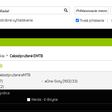
odrobné vyhľadávanie
Trvalé prihlásenie
>
kle
Celoodpružené EMTB
TB
 Celoodpružené eMTB
17
eOne-Sixty [160]
33
2
výrobca
Merida - E-Bicykle