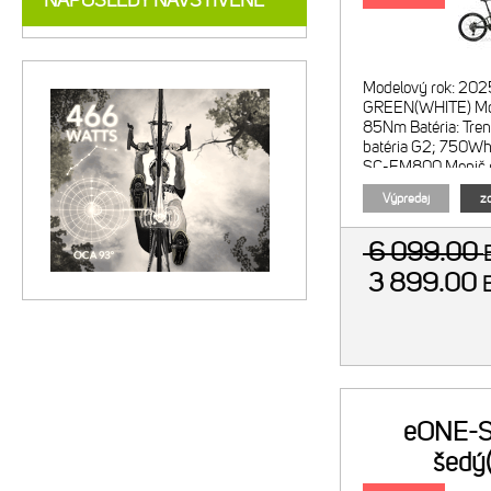
NAPOSLEDY NAVŠTÍVENÉ
Modelový rok: 202
GREEN(WHITE) Mot
85Nm Batéria: Tren
batéria G2; 750Wh
SC-EM800 Menič r
SW-EM800-
Výpredaj
zo
6 099.00
3 899.00
eONE-S
šedý(