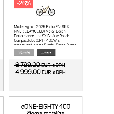
-26%
Modelový rok: 2025 Farba EN: SILK
RIVER CLAY(GOLD) Motor: Bosch
Performance Line SX Batéria: Bosch
CompactTube (CPT); 400Wh;
integrovaná v ráme Displej: Bosch Purion
400 Menič režimov: <
Výpredaj
zostava
6 799.00
EUR
s DPH
4 999.00
EUR
s DPH
eONE-EIGHTY 400
čierna metalíza