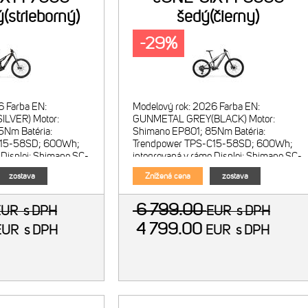
(strieborný)
šedý(čierny)
-29%
6 Farba EN:
Modelový rok: 2026 Farba EN:
LVER) Motor:
GUNMETAL GREY(BLACK) Motor:
5Nm Batéria:
Shimano EP801; 85Nm Batéria:
C15-58SD; 600Wh;
Trendpower TPS-C15-58SD; 600Wh;
 Displej: Shimano SC-
integrovaná v ráme Displej: Shimano SC-
mov: Shim
EM800 Menič režimov: Shim
zostava
Znížená cena
zostava
6 799.00
EUR
s DPH
EUR
s DPH
4 799.00
EUR
s DPH
EUR
s DPH