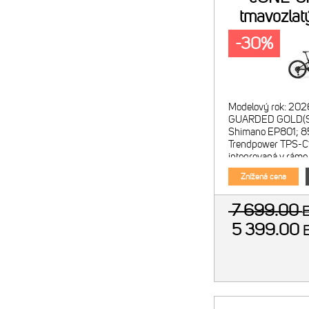
tmavozlatý
-30%
Modelový rok: 202
GUARDED GOLD(SI
Shimano EP801; 8
Trendpower TPS-
integrovaná v ráme
EM800 Menič reži
Znížená cena
7 699.00
5 399.00