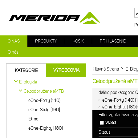
P
O NÁS
PRODUKTY
KOŠÍK
PRIHLÁSENIE
O nás
>
Hlavná Strana
E-Bicy
VÝROBCOVIA
KATEGÓRIE
Celoodpružené eM
E-bicykle
Celoodpružené eMTB
ďalšie podkategórie
eOne-Forty (140)
eOne-Forty (140)
eOne-Eighty [180]
eOne-Sixty [160]
Filter vyhľadávania 
Etmo
Všetci
eOne-Eighty [180]
Status