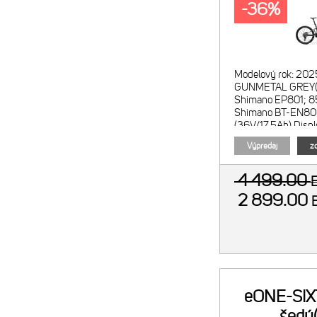
-36%
Modelový rok: 202
GUNMETAL GREY(B
Shimano EP801; 8
Shimano BT-EN8
(36V/17.5Ah) Displ
EN500 Menič reži
Výpredaj
zo
EN50
4 499.00
2 899.00
eONE-SIX
šedý(