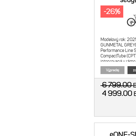
-26%
Modelový rok: 202
GUNMETAL GREY(B
Performance Line S
CompactTube (CPT
integrovaná v ráme 
400 Menič režimov
Výpredaj
zo
6 799.00
4 999.00
eONE-S