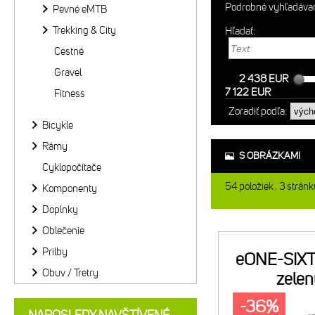
Podrobné vyhľadáva
Pevné eMTB
Trekking & City
Hľadať:
Cestné
Gravel
2 438 EUR
7 122 EUR
Fitness
Zoradiť podľa:
Bicykle
Rámy
S OBRÁZKAMI
Cyklopočítače
54
položiek
3
stránk
Komponenty
Doplnky
Oblečenie
Prilby
eONE-SIXT
Obuv / Tretry
zelen
-36%