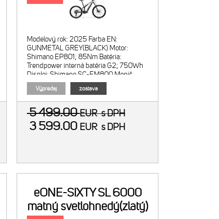
Modelový rok: 2025 Farba EN:
GUNMETAL GREY(BLACK) Motor:
Shimano EP801; 85Nm Batéria:
Trendpower interná batéria G2; 750Wh
Displej: Shimano SC-EM800 Menič
režimov: Shimano SW-EM800-L
Výpredaj
zostava
5 499.00
EUR
s DPH
3 599.00
EUR
s DPH
eONE-SIXTY SL 6000
matný svetlohnedý(zlatý)