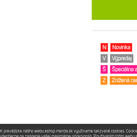
N
Novinka
V
Výpredaj
Š
Špeciálna 
Z
Znížená c
K prevádzke nášho webu eshop.merida.sk využívame takzvané cookies. Cookies 
Prevádzkuje
Merida Slovakia s.r.o.
všeobecne na zaistenie vašej maximálnej spokojnosti. Používaním tohto webu 