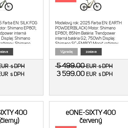
5 Farba EN: SILK FOG
Modelový rok: 2025 Farba EN: EARTH
or: Shimano EP801;
POWDER(BLACK) Motor: Shimano
dpower interná
EP801; 85Nm Batéria: Trendpower
 Displej: Shimano
interná batéria G2; 750Wh Displej:
ežimov: Shimano
Shimano SC-EM800 Menič režimov:
Shimano SW-EM800-L<
stava
Výpredaj
zostava
5 499.00
EUR
s DPH
EUR
s DPH
3 599.00
EUR
s DPH
EUR
s DPH
IXTY 400
eONE-SIXTY 400
čierny)
červený