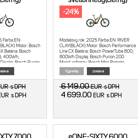
-24%
5 Farba EN:
Modelový rok: 2025 Farba EN: RIVER
LACK) Motor: Bosch
CLAY(BLACK) Motor: Bosch Performance
X Batéria: Bosch
Line CX Batéria: Bosch PowerTube 800;
); 400Wh;
800Wh Displej: Bosch Purion 200
Displej: Bosch Purion
Menič režimov: Bosch Mini Remote
:
stava
Výpredaj
zostava
6 149.00
EUR
s DPH
EUR
s DPH
4 699.00
EUR
s DPH
EUR
s DPH
IXTY 7000
eONE-SIXTY 6000