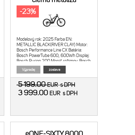
-23%
Modelový rok: 2025 Farba EN:
METALLIC BLACK(RIVER CLAY) Motor:
Bosch Performance Line CX Batéria:
Bosch PowerTube 600; 600Wh Displej:
Bosch Purion 200 Menič režimov: Bosch
Purion 200
Výpredaj
zostava
5 199.00
EUR
s DPH
3 999.00
EUR
s DPH
eONE-SIXTY 8000