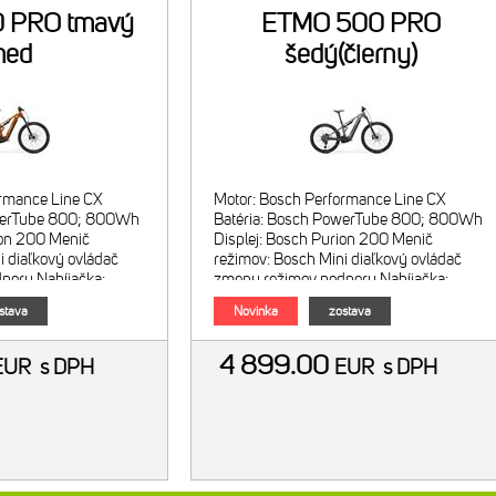
 PRO tmavý
ETMO 500 PRO
ed
šedý(čierny)
ormance Line CX
Motor: Bosch Performance Line CX
owerTube 800; 800Wh
Batéria: Bosch PowerTube 800; 800Wh
ion 200 Menič
Displej: Bosch Purion 200 Menič
i diaľkový ovládač
režimov: Bosch Mini diaľkový ovládač
pory Nabíjačka:
zmeny režimov podpory Nabíjačka:
a Sa
Bosch 2A nabíjačka Sa
stava
Novinka
zostava
4 899.00
EUR
s DPH
EUR
s DPH