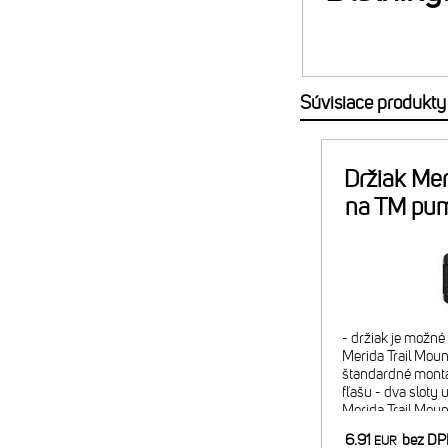
Súvisiace produkty
Držiak Mer
na TM pu
- držiak je možn
Merida Trail Mount
štandardné montá
fľašu - dva sloty 
Merida Trail Mou
náplň alebo 2x C
6.91
bez D
EUR
minipumpy) - pom