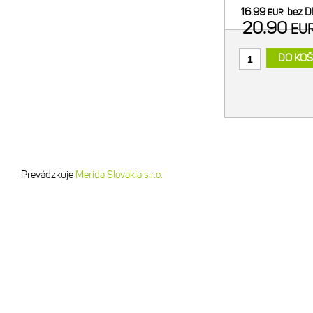
pre bezpečný tran
16.99
bez 
EUR
- regulácia f
20.90
EU
DO KOŠ
Prevádzkuje
Merida Slovakia s.r.o.