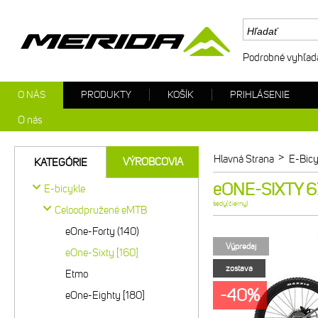
Podrobné vyhľad
O NÁS
PRODUKTY
KOŠÍK
PRIHLÁSENIE
O nás
>
Hlavná Strana
E-Bicy
VÝROBCOVIA
KATEGÓRIE
eONE-SIXTY 67
E-bicykle
šedý(čierny)
Celoodpružené eMTB
eOne-Forty (140)
Výpredaj
eOne-Sixty [160]
zostava
Etmo
-40%
eOne-Eighty [180]