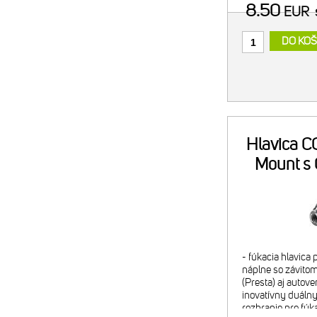
8.50
EUR
DO KOŠ
Hlavica CO
Mount s
- fúkacia hlavica
náplne so závitom
(Presta) aj autove
inovatívny duálny 
rozhranie pre fúk