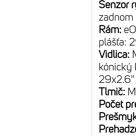
Senzor r
zadnom 
Rám:
eO
plášťa: 
Vidlica:
kónický 
29x2.6"
Tlmič:
M
Počet p
Prešmyk
Prehadz