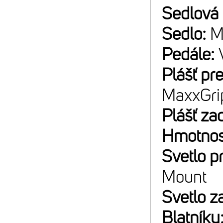
Sedlová
Sedlo:
M
Pedále:
Plášť pr
MaxxGri
Plášť za
Hmotnos
Svetlo p
Mount
Svetlo z
Blatníky