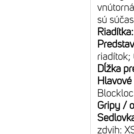
vnútorná
sú súčas
Riadítka
Predsta
riadítok
Dĺžka pr
Hlavové 
Blockloc
Gripy / 
Sedlovk
zdvih: