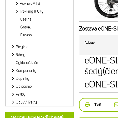
Pevné eMTB
Trekking & City
Cestné
Gravel
Zostava
eONE-SIX
Fitness
Názov
Bicykle
Rámy
eONE-SI
Cyklopočítače
šedý(čie
Komponenty
Doplnky
eONE-SI
Oblečenie
Prilby
Obuv / Tretry
Tlač