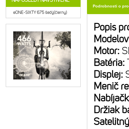
NAPOSLEDY NAVŠTÍVENÉ
Podrobnosti o pr
eONE-SIXTY 675 šedý(čierny)
Popis pr
Modelov
Motor:
S
Batéria:
Displej:
Menič r
Nabíjač
Držiak b
Satelitný