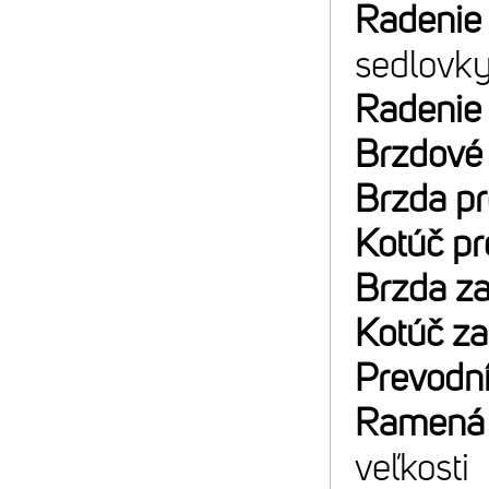
Radenie
sedlovk
Radenie
Brzdové
Brzda p
Kotúč p
Brzda z
Kotúč z
Prevodn
Ramená 
veľkosti