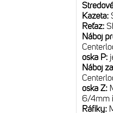
Stredové
Kazeta:
Reťaz:
S
Náboj p
Centerlo
oska P:
Náboj z
Centerlo
oska Z:
6/4mm 
Ráfiky: