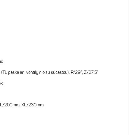
úč
TL páska ani ventily nie sú súčasťou); P/29"; Z/27.5"
ak
, M-L/200mm, XL/230mm