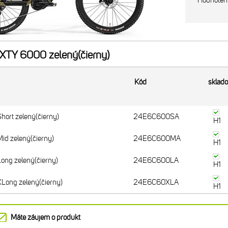
Hodnoten
TY 6000 zelený(čierny)
Kód
sklad
ort zelený(čierny)
24E6C600SA
H1
d zelený(čierny)
24E6C600MA
H1
ng zelený(čierny)
24E6C600LA
H1
ong zelený(čierny)
24E6C60XLA
H1
Máte záujem o produkt