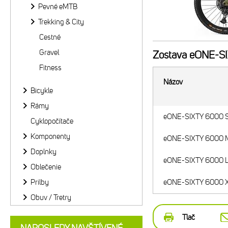
Pevné eMTB
Trekking & City
Cestné
Gravel
Zostava
eONE-SIX
Fitness
Názov
Bicykle
Rámy
eONE-SIXTY 6000 Sh
Cyklopočítače
Komponenty
eONE-SIXTY 6000 Mi
Doplnky
eONE-SIXTY 6000 Lo
Oblečenie
Prilby
eONE-SIXTY 6000 XL
Obuv / Tretry
Tlač