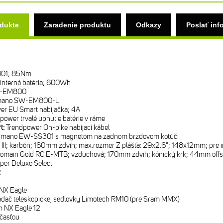
odukte
Zaradenie produktu
Odkazy
Poslať inf
801; 85Nm
interná batéria; 600Wh
C-EM800
mano SW-EM800-L
er EU Smart nabíjačka; 4A
power trvalé upnutie batérie v ráme
rt:
Trendpower On-bike nabíjací kábel
imano EW-SS301 s magnetom na zadnom brzdovom kotúči
III; karbón; 160mm zdvih; max.rozmer Z plášťa: 29x2.6"; 148x12mm; pre 
omain Gold RC E-MTB; vzduchová; 170mm zdvih; kónický krk; 44mm offset 
per Deluxe Select
2
NX Eagle
ádač teleskopickej sedlovky Limotech RM10 (pre Sram MMX)
 NX Eagle 12
časťou