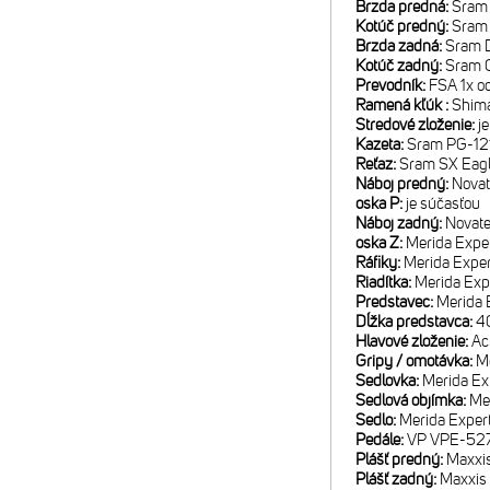
Brzda predná:
Sram 
Kotúč predný:
Sram
Brzda zadná:
Sram D
Kotúč zadný:
Sram 
Prevodník:
FSA 1x o
Ramená kľúk :
Shim
Stredové zloženie:
j
Kazeta:
Sram PG-121
Reťaz:
Sram SX Eag
Náboj predný:
Novat
oska P:
je súčasťou
Náboj zadný:
Novat
oska Z:
Merida Expe
Ráfiky:
Merida Exper
Riadítka:
Merida Exp
Predstavec:
Merida E
Dĺžka predstavca:
40
Hlavové zloženie:
Ac
Gripy / omotávka:
M
Sedlovka:
Merida E
Sedlová objímka:
Me
Sedlo:
Merida Expert
Pedále:
VP VPE-52
Plášť predný:
Maxxis
Plášť zadný:
Maxxis 