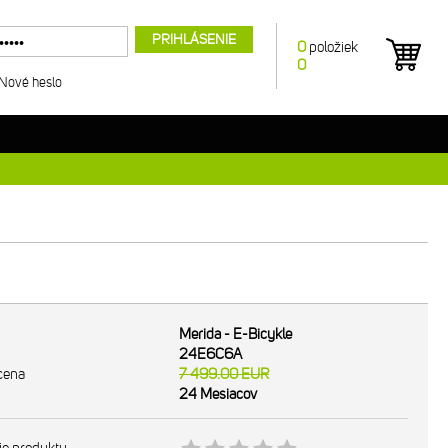
PRIHLÁSENIE
0
položiek
0
Nové heslo
Merida - E-Bicykle
24E6C6A
cena
7 499.00
EUR
24 Mesiacov