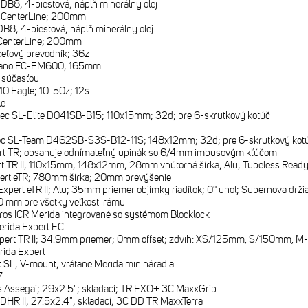
DB8; 4-piestová; náplň minerálny olej
 CenterLine; 200mm
B8; 4-piestová; náplň minerálny olej
CenterLine; 200mm
ceľový prevodník; 36z
ano FC-EM600; 165mm
e súčasťou
0 Eagle; 10-50z; 12s
le
ec SL-Elite D041SB-B15; 110x15mm; 32d; pre 6-skrutkový kotúč
ec SL-Team D462SB-S3S-B12-11S; 148x12mm; 32d; pre 6-skrutkový kot
rt TR; obsahuje odnímateľný upinák so 6/4mm imbusovým kľúčom
t TR II; 110x15mm; 148x12mm; 28mm vnútorná šírka; Alu; Tubeless Ready (
ert eTR; 780mm šírka; 20mm prevýšenie
xpert eTR II; Alu; 35mm priemer objímky riadítok; 0° uhol; Supernova drži
 mm pre všetky veľkosti rámu
ros ICR Merida integrované so systémom Blocklock
erida Expert EC
xpert TR II; 34.9mm priemer; 0mm offset; zdvih: XS/125mm, S/150mm
rida Expert
 SL; V-mount; vrátane Merida minináradia
7
 Assegai; 29x2.5"; skladací; TR EXO+ 3C MaxxGrip
DHR II; 27.5x2.4"; skladací; 3C DD TR MaxxTerra