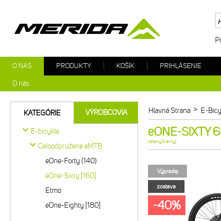
P
O NÁS
PRODUKTY
KOŠÍK
PRIHLÁSENIE
O nás
>
Hlavná Strana
E-Bicy
VÝROBCOVIA
KATEGÓRIE
eONE-SIXTY 60
E-bicykle
zelený(čierny)
Celoodpružené eMTB
eOne-Forty (140)
Výpredaj
eOne-Sixty [160]
zostava
Etmo
-40%
eOne-Eighty [180]