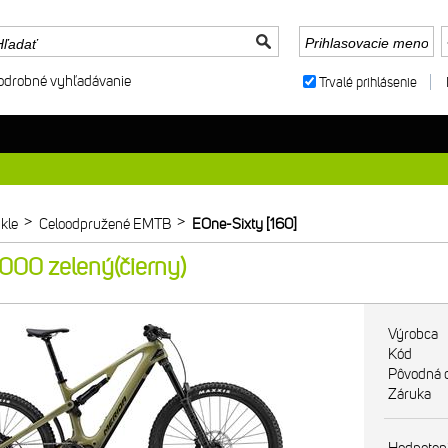
odrobné vyhľadávanie
Trvalé prihlásenie
>
>
kle
Celoodpružené EMTB
EOne-Sixty [160]
00 zelený(čierny)
Výrobca
Kód
Pôvodná 
Záruka