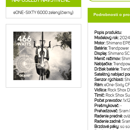
NAPOSLEDY NAVŠTÍVENÉ
eONE-SIXTY 6000 zelený(čierny)
Podrobnosti o pr
Popis produktu:
Modelový rok:
2024
Motor:
Shimano EP
Batéria:
Trendpower 
Displej:
Shimano S
Menič režimov:
Shi
Nabíjačka:
Trendpow
Držiak batérie:
Trend
Satelitný nabíjací po
Senzor rýchlosti:
Sh
Rám:
eOne-Sixty CF 
Vidlica:
Rock Shox D
Tlmič:
Rock Shox Su
Počet prevodov:
1x1
Prešmykovač:
-
Prehadzovač:
Sram 
Radenie predné:
ovl
Radenie zadné:
Sram
Brzdové páky:
sú sú