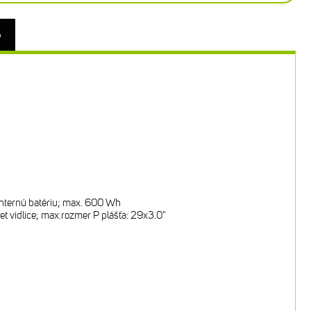
o
internú batériu; max. 600 Wh
vidlice; max.rozmer P plášťa: 29x3.0"