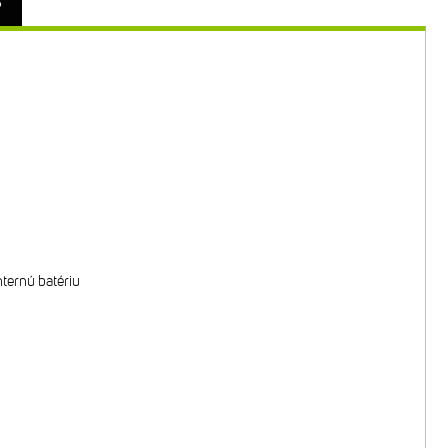
o
ternú batériu