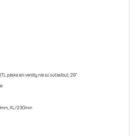
L páska ani ventily nie sú súčasťou); 29"
ak
200mm, XL/230mm