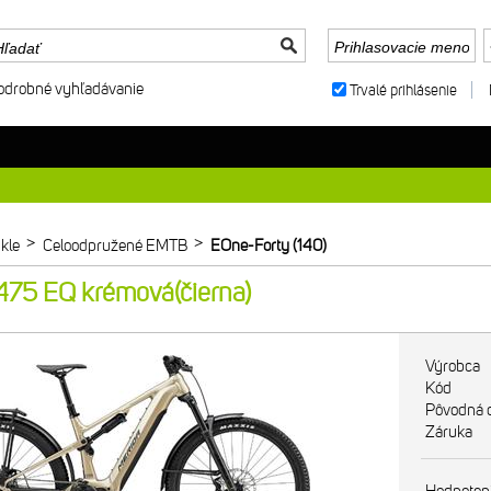
odrobné vyhľadávanie
Trvalé prihlásenie
>
>
kle
Celoodpružené EMTB
EOne-Forty (140)
75 EQ krémová(čierna)
Výrobca
Kód
Pôvodná 
Záruka