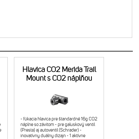
Hlavica CO2 Merida Trail
Mount s CO2 náplňou
- fúkacia hlavica pre štandardné 16g CO2
é
náplne so závitom - pre galuskový ventil
e
(Presta) aj autoventil (Schrader) -
-
inovatívny duálny dizajn - 1 aktívne