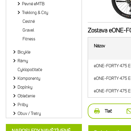
Pevné eMTB
Trekking & City
Cestné
Zostava
eONE-FO
Gravel
Fitness
Názov
Bicykle
Rámy
eONE-FORTY 475 EQ
Cyklopočítače
Komponenty
eONE-FORTY 475 EQ
Doplnky
eONE-FORTY 475 EQ
Oblečenie
Prilby
Tlač
Obuv / Tretry