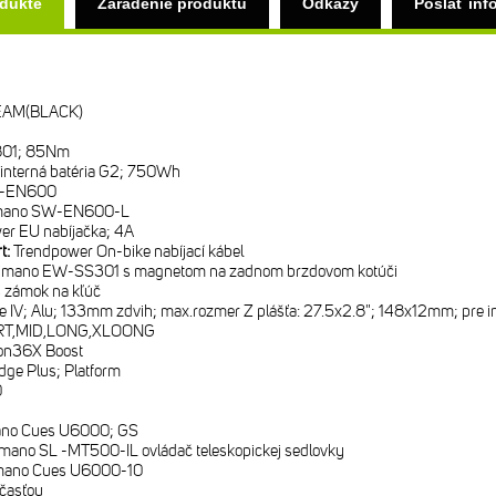
odukte
Zaradenie produktu
Odkazy
Poslať inf
EAM(BLACK)
801; 85Nm
interná batéria G2; 750Wh
C-EN600
mano SW-EN600-L
er EU nabíjačka; 4A
rt:
Trendpower On-bike nabíjací kábel
imano EW-SS301 s magnetom na zadnom brzdovom kotúči
 zámok na kľúč
e IV; Alu; 133mm zdvih; max.rozmer Z plášťa: 27.5x2.8"; 148x12mm; pre in
T,MID,LONG,XLOONG
on36X Boost
ge Plus; Platform
0
no Cues U6000; GS
mano SL -MT500-IL ovládač teleskopickej sedlovky
mano Cues U6000-10
časťou