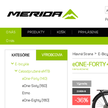
P
O NÁS
PRODUKTY
KOŠÍK
PRIHLÁSENIE
O nás
>
Hlavná Strana
E-Bicy
VÝROBCOVIA
KATEGÓRIE
eONE-FORTY 4
E-bicykle
krémová(čierna)
Celoodpružené eMTB
eOne-Forty (140)
Výpredaj
eOne-Sixty [160]
zostava
Etmo
-36%
eOne-Eighty [180]