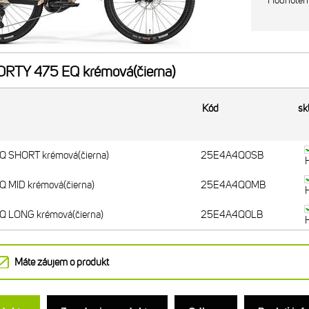
Hodnoten
RTY 475 EQ krémová(čierna)
Kód
sk
 SHORT krémová(čierna)
25E4A4Q0SB
 MID krémová(čierna)
25E4A4Q0MB
 LONG krémová(čierna)
25E4A4Q0LB
Máte záujem o produkt