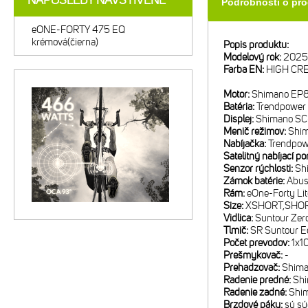
NAPOSLEDY NAVŠTÍVENÉ
Podrobnosti o pr
eONE-FORTY 475 EQ
krémová(čierna)
Popis produktu:
Modelový rok:
2025
Farba EN:
HIGH CR
Motor:
Shimano EP
Batéria:
Trendpower 
Displej:
Shimano S
Menič režimov:
Shi
Nabíjačka:
Trendpow
Satelitný nabíjací po
Senzor rýchlosti:
Sh
Zámok batérie:
Abus
Rám:
eOne-Forty Lit
Size:
XSHORT,SHOR
Vidlica:
Suntour Zer
Tlmič:
SR Suntour Ed
Počet prevodov:
1x1
Prešmykovač:
-
Prehadzovač:
Shima
Radenie predné:
Shi
Radenie zadné:
Shi
Brzdové páky:
sú sú