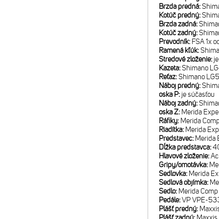
Brzda predná:
Shima
Kotúč predný:
Shim
Brzda zadná:
Shima
Kotúč zadný:
Shima
Prevodník:
FSA 1x o
Ramená kľúk:
Shima
Stredové zloženie:
j
Kazeta:
Shimano LG4
Reťaz:
Shimano LG
Náboj predný:
Shima
oska P:
je súčasťou
Náboj zadný:
Shima
oska Z:
Merida Expe
Ráfiky:
Merida Comp 
Riadítka:
Merida Exp
Predstavec:
Merida E
Dĺžka predstavca:
40
Hlavové zloženie:
Ac
Gripy/omotávka:
Mer
Sedlovka:
Merida E
Sedlová objímka:
Me
Sedlo:
Merida Comp 
Pedále:
VP VPE-53
Plášť predný:
Maxxis
Plášť zadný:
Maxxis 