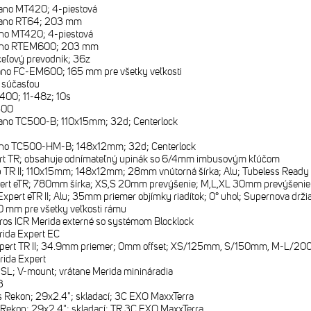
no MT420; 4-piestová
ano RT64; 203 mm
no MT420; 4-piestová
no RTEM600; 203 mm
ceľový prevodník; 36z
no FC-EM600; 165 mm pre všetky veľkosti
e súčasťou
00; 11-48z; 10s
500
no TC500-B; 110x15mm; 32d; Centerlock
no TC500-HM-B; 148x12mm; 32d; Centerlock
rt TR; obsahuje odnímateľný upinák so 6/4mm imbusovým kľúčom
TR II; 110x15mm; 148x12mm; 28mm vnútorná šírka; Alu; Tubeless Ready (T
ert eTR; 780mm šírka; XS,S 20mm prevýšenie; M,L,XL 30mm prevýšenie
xpert eTR II; Alu; 35mm priemer objímky riadítok; 0° uhol; Supernova drži
 mm pre všetky veľkosti rámu
ros ICR Merida externé so systémom Blocklock
ida Expert EC
xpert TR II; 34.9mm priemer; 0mm offset; XS/125mm, S/150mm, M-L/
rida Expert
SL; V-mount; vrátane Merida minináradia
3
 Rekon; 29x2.4"; skladací; 3C EXO MaxxTerra
Rekon; 29x2.4"; skladací; TR 3C EXO MaxxTerra