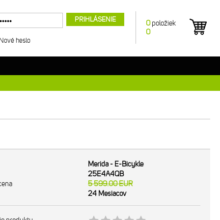
PRIHLÁSENIE
0
položiek
0
Nové heslo
Merida - E-Bicykle
25E4A4QB
cena
5 599.00
EUR
24 Mesiacov