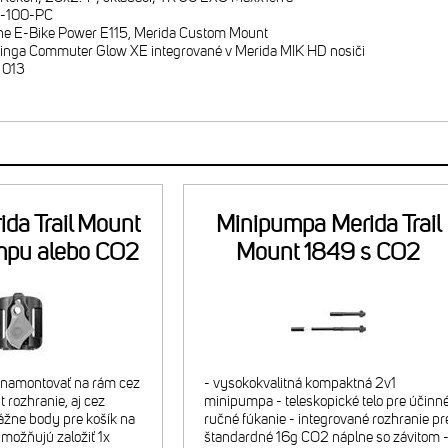
D-100-PC
e E-Bike Power E115, Merida Custom Mount
nga Commuter Glow XE integrované v Merida MIK HD nosiči
 013
ida Trail Mount
Minipumpa Merida Trail
mpu alebo CO2
Mount 1849 s CO2
náplň
náplňou
é namontovať na rám cez
- vysokokvalitná kompaktná 2v1
 rozhranie, aj cez
minipumpa - teleskopické telo pre účinn
žne body pre košík na
ručné fúkanie - integrované rozhranie pr
umožňujú založiť 1x
štandardné 16g CO2 náplne so závitom 