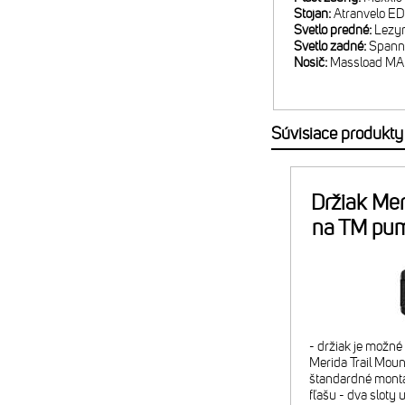
Stojan:
Atranvelo E
Svetlo predné:
Lezyn
Svetlo zadné:
Spanni
Nosič:
Massload MA
Súvisiace produkty
Držiak Mer
na TM pu
- držiak je možn
Merida Trail Mount
štandardné montá
fľašu - dva sloty 