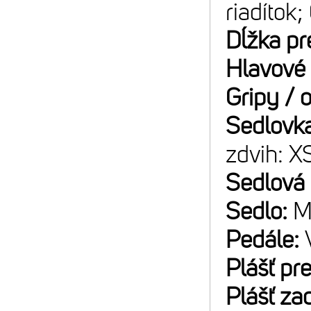
riadítok
Dĺžka pr
Hlavové 
Gripy / 
Sedlovk
zdvih: 
Sedlová
Sedlo:
M
Pedále:
Plášť pr
Plášť za