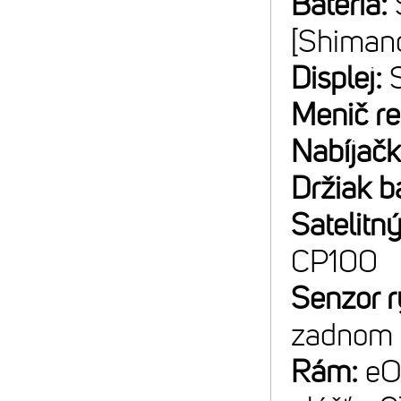
Batéria:
[Shiman
Displej:
Menič r
Nabíjač
Držiak b
Satelitný
CP100
Senzor r
zadnom 
Rám:
eO