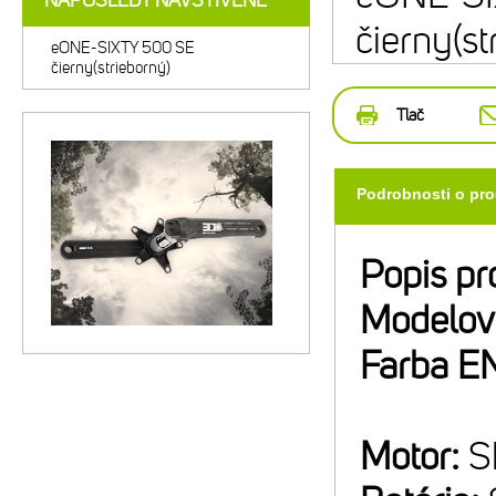
NAPOSLEDY NAVŠTÍVENÉ
čierny(st
eONE-SIXTY 500 SE
čierny(strieborný)
Tlač
Podrobnosti o pr
Popis pr
Modelov
Farba E
Motor:
S