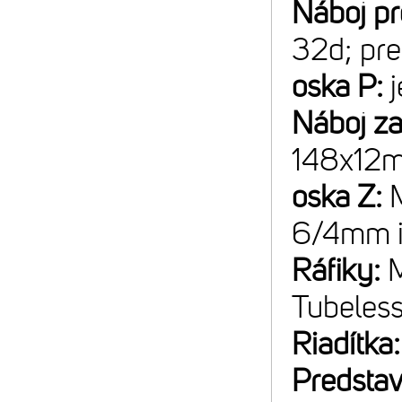
Náboj p
32d; pre
oska P:
Náboj z
148x12m
oska Z:
6/4mm 
Ráfiky:
M
Tubeless
Riadítka
Predsta