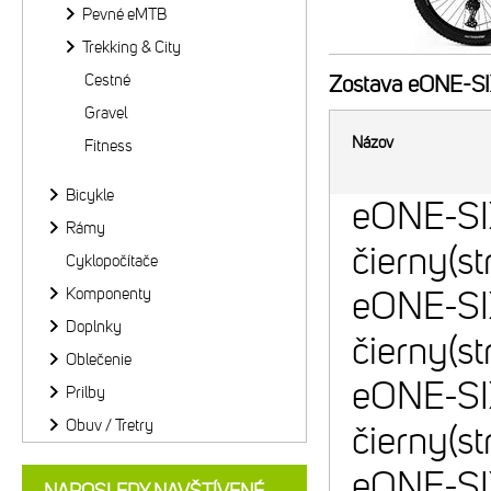
Pevné eMTB
Trekking & City
Cestné
Zostava
eONE-SIX
Gravel
Názov
Fitness
Bicykle
eONE-SI
Rámy
čierny(st
Cyklopočítače
Komponenty
eONE-SI
Doplnky
čierny(st
Oblečenie
eONE-SI
Prilby
Obuv / Tretry
čierny(st
eONE-SI