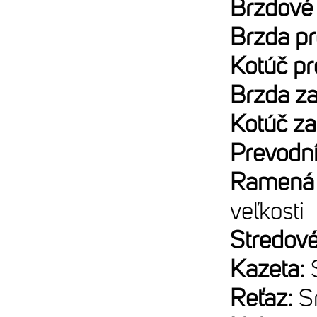
Brzdové
Brzda p
Kotúč p
Brzda z
Kotúč z
Prevodn
Ramená 
veľkosti
Stredové
Kazeta:
Reťaz:
S