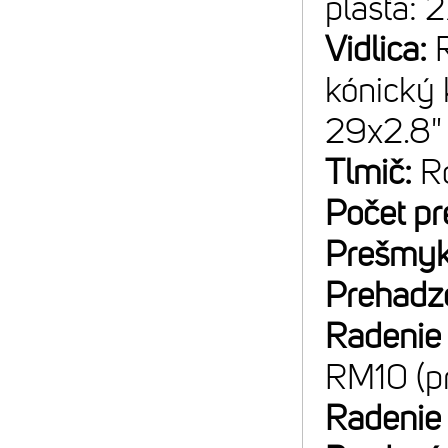
plášťa: 
Vidlica:
kónický 
29x2.8"
Tlmič:
R
Počet p
Prešmyk
Prehadz
Radenie
RM10 (p
Radenie