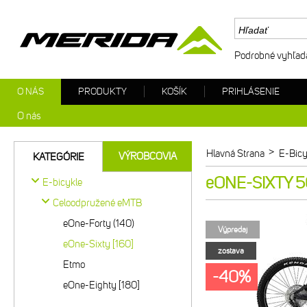
Podrobné vyhľad
O NÁS
PRODUKTY
KOŠÍK
PRIHLÁSENIE
O nás
>
Hlavná Strana
E-Bicy
VÝROBCOVIA
KATEGÓRIE
eONE-SIXTY 50
E-bicykle
Celoodpružené eMTB
eOne-Forty (140)
Výpredaj
eOne-Sixty [160]
zostava
Etmo
-40%
eOne-Eighty [180]