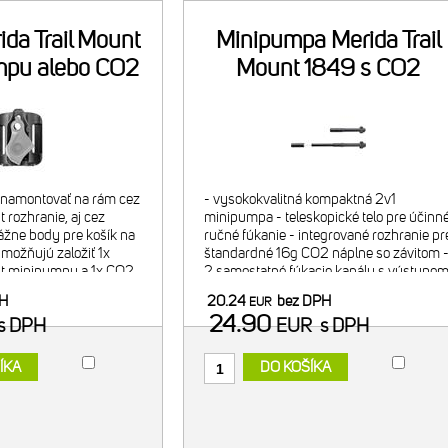
ida Trail Mount
Minipumpa Merida Trail
mpu alebo CO2
Mount 1849 s CO2
náplň
náplňou
é namontovať na rám cez
- vysokokvalitná kompaktná 2v1
 rozhranie, aj cez
minipumpa - teleskopické telo pre účinn
žne body pre košík na
ručné fúkanie - integrované rozhranie pr
umožňujú založiť 1x
štandardné 16g CO2 náplne so závitom 
nt minipumpu a 1x CO2
2 samostatné fúkacie kanály s výstupo
O2 náplň (bez
osobitne pre CO2, osobitne pre klasickú
PH
20.24
bez DPH
EUR
ocou priloženej
pumpu - vhodná LE
24.90
s DPH
EUR
s DPH
ÍKA
DO KOŠÍKA