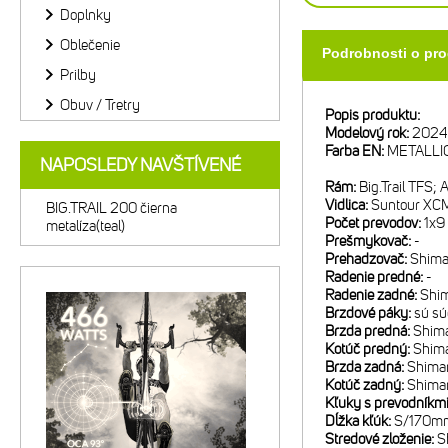
Doplnky
Oblečenie
Podrobnosti o pr
Prilby
Obuv / Tretry
Popis produktu:
Modelový rok:
2024
Farba EN:
METALLI
NAPOSLEDY NAVŠTÍVENÉ
Rám:
Big.Trail TFS;
Vidlica:
Suntour XCM
BIG.TRAIL 200 čierna
Počet prevodov:
1x9
metalíza(teal)
Prešmykovač:
-
Prehadzovač:
Shima
Radenie predné:
-
Radenie zadné:
Shi
Brzdové páky:
sú sú
Brzda predná:
Shima
Kotúč predný:
Shim
Brzda zadná:
Shima
Kotúč zadný:
Shima
Kľuky s prevodníkm
Dĺžka kľúk:
S/170mm
Stredové zloženie:
S