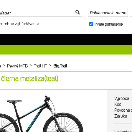
odrobné vyhľadávanie
Trvalé prihlásenie
>
>
>
e
Pevné MTB
Trail HT
Big.Trail
ierna metalíza(teal)
Výrobca
Kód
Pôvodná 
Záruka