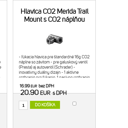
Hlavica CO2 Merida Trail
Mount s CO2 náplňou
- fúkacia hlavica pre štandardné 16g CO2
é
náplne so závitom - pre galuskový ventil
e
(Presta) aj autoventil (Schrader) -
-
inovatívny duálny dizajn - 1 aktívne
m
rozhranie pre fúkanie, 1 pasívne rozhranie
pre bezpečný transport hlavice na náplni
16.99
bez DPH
EUR
- regulácia f
20.90
EUR
s DPH
DO KOŠÍKA