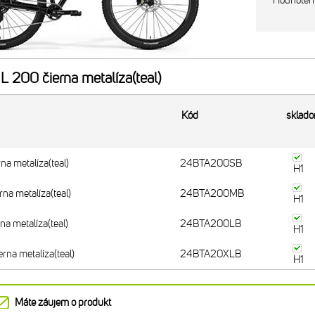
Hodnoten
 200 čierna metalíza(teal)
Kód
sklad
na metalíza(teal)
24BTA200SB
H1
na metalíza(teal)
24BTA200MB
H1
na metalíza(teal)
24BTA200LB
H1
rna metalíza(teal)
24BTA20XLB
H1
Máte záujem o produkt