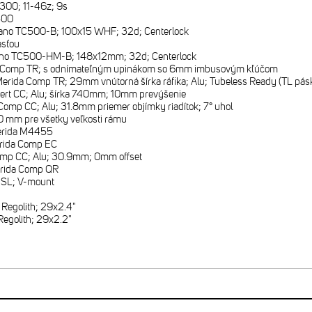
300; 11-46z; 9s
500
no TC500-B; 100x15 WHF; 32d; Centerlock
asťou
no TC500-HM-B; 148x12mm; 32d; Centerlock
 Comp TR; s odnímateľným upinákom so 6mm imbusovým kľúčom
erida Comp TR; 29mm vnútorná šírka ráfika; Alu; Tubeless Ready (TL páska
ert CC; Alu; šírka 740mm; 10mm prevýšenie
Comp CC; Alu; 31.8mm priemer objímky riadítok; 7° uhol
 mm pre všetky veľkosti rámu
rida M4455
rida Comp EC
mp CC; Alu; 30.9mm; 0mm offset
rida Comp QR
 SL; V-mount
1
Regolith; 29x2.4"
egolith; 29x2.2"