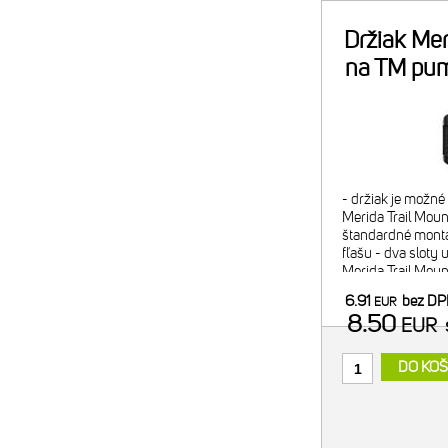
Držiak Mer
na TM pu
- držiak je možn
Merida Trail Mount
štandardné montá
fľašu - dva sloty 
Merida Trail Mou
náplň alebo 2x C
6.91
bez D
EUR
minipumpy) - pom
8.50
EUR
DO KOŠ