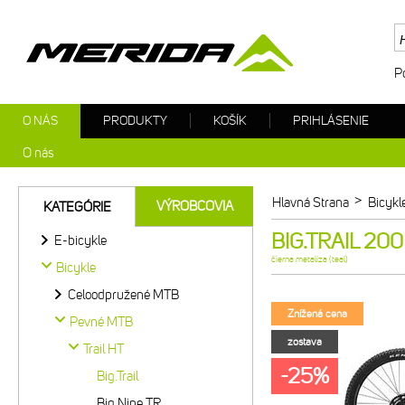
P
O NÁS
PRODUKTY
KOŠÍK
PRIHLÁSENIE
O nás
>
Hlavná Strana
Bicykl
VÝROBCOVIA
KATEGÓRIE
BIG.TRAIL 200 č
E-bicykle
čierna metalíza (teal)
Bicykle
Celoodpružené MTB
Znížená cena
Pevné MTB
zostava
Trail HT
-25%
Big.Trail
Big.Nine TR