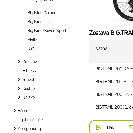
Big.Nine Carbon
Big.Nine Lite
Big.Nine/Seven Sport
Zostava
BIG.TRAIL
Matts
Dirt
Názov
Crossové
BIG.TRAIL 200 S čier
Fitness
Gravel
BIG.TRAIL 200 M čier
Cestné
BIG.TRAIL 200 L čier
Detské
BIG.TRAIL 200 XL čie
Rámy
Cyklopočítače
Tlač
Komponenty