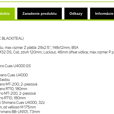
odukte
Zaradenie produktu
Odkazy
Informácie
C BLACK(TEAL)
 Alu; max.rozmer Z plášťa: 29x2.5"; 148x12mm; BSA
32 DS; Coil; zdvih 120mm; Lockout; 46mm offset vidlice; max.rozmer P 
no Cues U4000 GS
mano Cues U4000
časťou
no MT-200; 2-piestová
ano RT10; 180mm
no MT-200; 2-piestová
no RT10; 180mm
i:
Shimano Cues U4000; 32z
, od veľkosti M 175mm
himano BB-UN101; 73mm