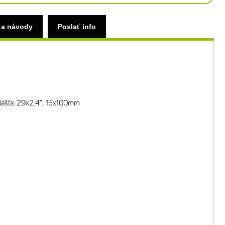
 a návody
Poslať info
plášťa: 29x2.4"; 15x100mm