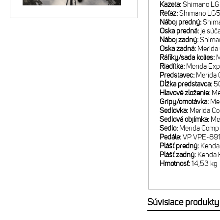
Kazeta:
Shimano LG
Reťaz:
Shimano LG
Náboj predný:
Shima
Oska predná:
je súč
Náboj zadný:
Shima
Oska zadná:
Merida
Ráfiky/sada kolies:
M
Riadítka:
Merida Exp
Predstavec:
Merida 
Dĺžka predstavca:
50
Hlavové zloženie:
Me
Gripy/omotávka:
Me
Sedlovka:
Merida Co
Sedlová objímka:
Me
Sedlo:
Merida Comp
Pedále:
VP VPE-89
Plášť predný:
Kenda 
Plášť zadný:
Kenda R
Hmotnosť:
14,53 kg
Súvisiace produkty