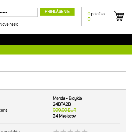
PRIHLÁSENIE
0
položiek
0
Nové heslo
Merida - Bicykle
24BTA2B
cena
999.00
EUR
24 Mesiacov