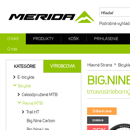
Podrobné vyhľad
O NÁS
PRODUKTY
KOŠÍK
PRIHLÁSENIE
O nás
>
Hlavná Strana
Bicykl
VÝROBCOVIA
KATEGÓRIE
BIG.NINE
E-bicykle
Bicykle
tmavostrieborný
Celoodpružené MTB
Pevné MTB
Znížená cena
Trail HT
Big.Nine Carbon
zostava
Big.Nine Lite