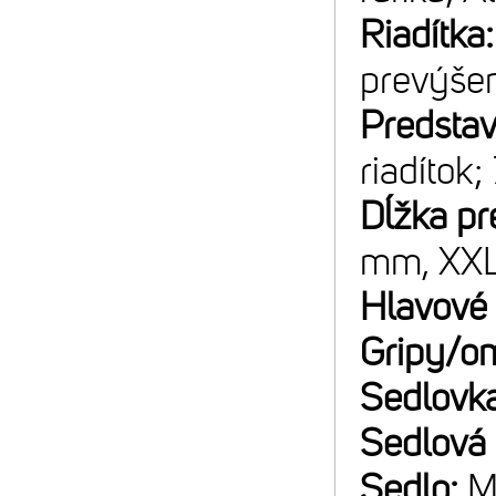
Riadítka
prevýše
Predsta
riadítok;
Dĺžka pr
mm, XX
Hlavové 
Gripy/o
Sedlovk
Sedlová
Sedlo:
M