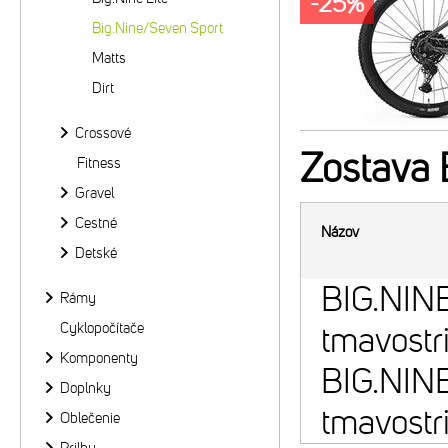
-25%
Big.Nine/Seven Sport
Matts
Dirt
Crossové
Zostava
B
Fitness
Gravel
Cestné
Názov
Detské
BIG.NIN
Rámy
Cyklopočítače
tmavostr
Komponenty
BIG.NIN
Doplnky
tmavostr
Oblečenie