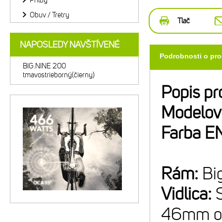
Prilby
Obuv / Tretry
Tlač
NAPOSLEDY NAVŠTÍVENÉ
Podrobnosti o pr
BIG.NINE 200
tmavostrieborný(čierny)
Popis pr
Modelov
Farba E
Rám:
Bi
Vidlica:
46mm off