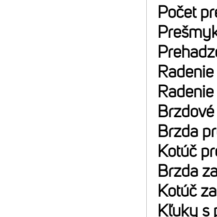
Počet p
Prešmyk
Prehadz
Radenie
Radenie
Brzdové
Brzda p
Kotúč p
Brzda z
Kotúč z
Kľuky s 