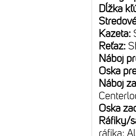
Dĺžka kľ
Stredové
Kazeta:
Reťaz:
S
Náboj p
Oska pr
Náboj z
Centerlo
Oska za
Ráfiky/s
ráfika; A