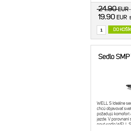
24.90
EUR
19.90
EUR
DO KOŠÍ
Sedlo SMP 
WELL S Ideálne sedl
chcú objavovať svet
požadujú komofort 
jazde. V porovnan
nové sedlo WELL S
užším sedacím kost