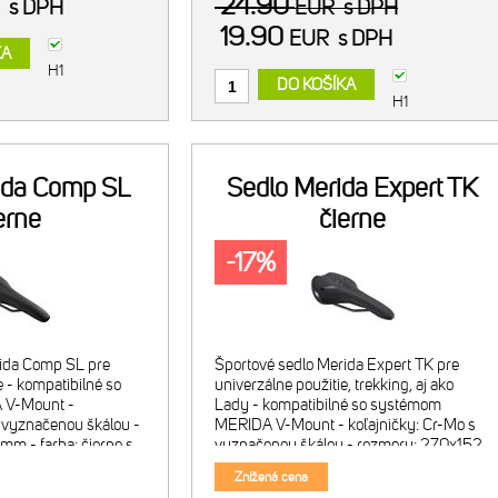
24.90
R
s DPH
EUR
s DPH
19.90
EUR
s DPH
KA
H1
DO KOŠÍKA
H1
ida Comp SL
Sedlo Merida Expert TK
erne
čierne
-17%
rida Comp SL pre
Športové sedlo Merida Expert TK pre
e - kompatibilné so
univerzálne použitie, trekking, aj ako
 V-Mount -
Lady - kompatibilné so systémom
s vyznačenou škálou -
MERIDA V-Mount - koľajničky: Cr-Mo s
m - farba: čierne s
vyznačenou škálou - rozmery: 270x152
hmotnosť: 325 g
mm - farba: čierne s lesklou grafikou -
Znížená cena
hmotnosť: 319 g