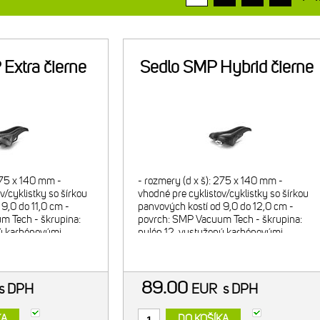
Extra čierne
Sedlo SMP Hybrid čierne
275 x 140 mm -
- rozmery (d x š): 275 x 140 mm -
v/cyklistky so šírkou
vhodné pre cyklistov/cyklistky so šírkou
9,0 do 11,0 cm -
panvových kostí od 9,0 do 12,0 cm -
m Tech - škrupina:
povrch: SMP Vacuum Tech - škrupina:
ný karbónovými
nylón 12, vystužený karbónovými
: mäkký polyuretán -
vláknami - výstelka: mäkký polyuretán -
elky: hrubá
úroveň hrúbky výstelky: hrubá
89.00
s DPH
EUR
s DPH
KA
DO KOŠÍKA