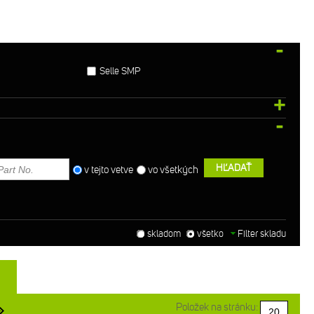
Selle SMP
HĽADAŤ
v tejto vetve
vo všetkých
skladom
všetko
Filter skladu
Položek na stránku: