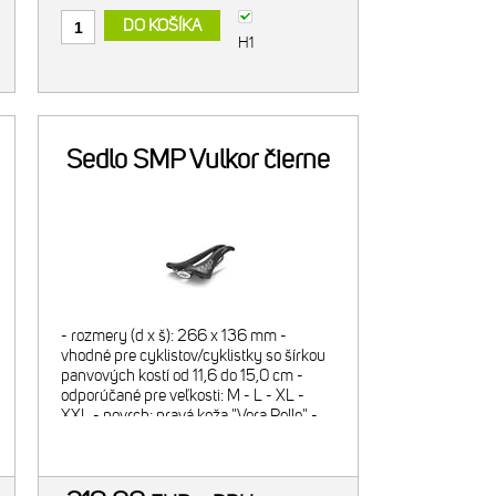
DO KOŠÍKA
H1
Sedlo SMP Vulkor čierne
- rozmery (d x š): 266 x 136 mm -
vhodné pre cyklistov/cyklistky so šírkou
panvových kostí od 11,6 do 15,0 cm -
odporúčané pre veľkosti: M - L - XL -
XXL - povrch: pravá koža "Vera Pelle" -
škrupina: nylón 12 vystužený
karbónovými vláknami - výstelka