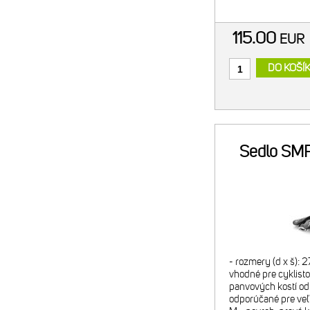
WELL S je možné p
115.00
EUR
DO KOŠÍ
Sedlo SMP
- rozmery (d x š): 
vhodné pre cyklisto
panvových kostí od 
odporúčané pre veľ