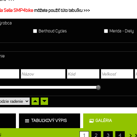
la Selle SMP4bike
môžete použiť túto tabuľku >>>
výrobca
Berthoud Cycles
Merida - Diely
nie
TABUĽKOVÝ VÝPIS
GALÉRIA
y
1
2
3
4