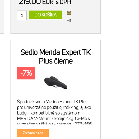
219.00
EUR
s DPH
DO KOŠÍKA
H1
Sedlo Merida Expert TK
Plus čierne
-7%
Športové sedlo Merida Expert TK Plus
pre univerzálne použitie, trekking, aj ako
Lady - kompatibilné so systémom
MERIDA V-Mount - koľajničky: Cr-Mo s
vyznačenou škálou - rozmery: 276x166
mm - farba: čierne s lesklou grafikou -
Znížená cena
hmotnosť: 388 g