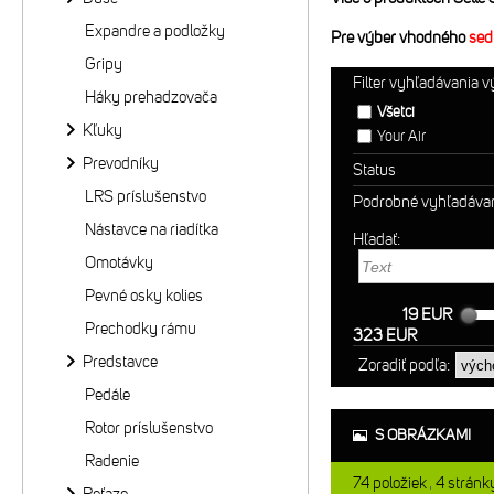
Expandre a podložky
Pre výber vhodného
sed
Gripy
Filter vyhľadávania 
Háky prehadzovača
Všetci
Kľuky
Your Air
Prevodníky
Status
LRS príslušenstvo
Podrobné vyhľadáva
Nástavce na riadítka
Hľadať:
Omotávky
Pevné osky kolies
19 EUR
Prechodky rámu
323 EUR
Predstavce
Zoradiť podľa:
Pedále
Rotor príslušenstvo
S OBRÁZKAMI
Radenie
74
položiek
4
stránk