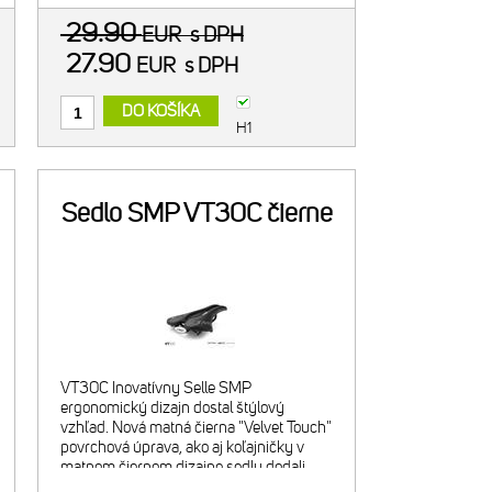
29.90
EUR
s DPH
27.90
EUR
s DPH
DO KOŠÍKA
H1
Sedlo SMP VT30C čierne
VT30C Inovatívny Selle SMP
ergonomický dizajn dostal štýlový
vzhľad. Nová matná čierna "Velvet Touch"
povrchová úprava, ako aj koľajničky v
matnom čiernom dizajne sedlu dodali
"cool" vzhľad. Vhodné pre cestnú,