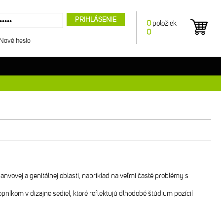
PRIHLÁSENIE
0
položiek
0
Nové heslo
vovej a genitálnej oblasti, napríklad na veľmi časté problémy s
níkom v dizajne sediel, ktoré reflektujú dlhodobé štúdium pozícií