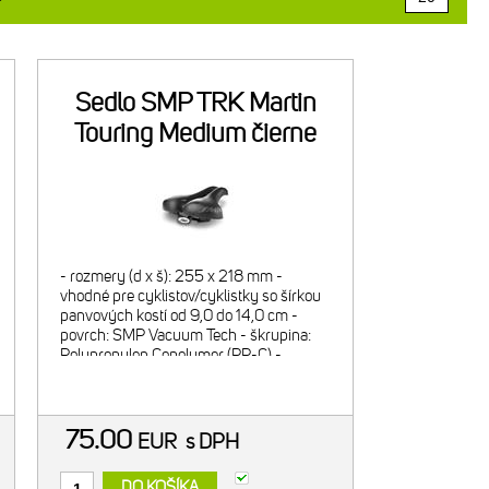
Sedlo SMP TRK Martin
Touring Medium čierne
- rozmery (d x š): 255 x 218 mm -
vhodné pre cyklistov/cyklistky so šírkou
panvových kostí od 9,0 do 14,0 cm -
povrch: SMP Vacuum Tech - škrupina:
Polypropylen Copolymer (PP-C) -
výstelka: mäkký polyuretán - úroveň
hrúbky výstelky: hrubá - koľajničk
75.00
EUR
s DPH
DO KOŠÍKA