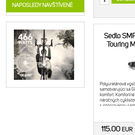
NAPOSLEDY NAVŠTÍVENÉ
Sedlo SMP
Touring 
či
Polyuretánová výst
samotvarujúci sa 
komfort. Komfortné 
náročných cyklisto
s integrovanou sa
GELOVOU vložkou b
perfektné prispôso
115.00
EUR