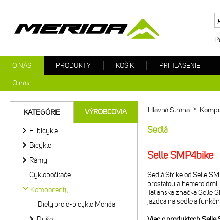
P
O NÁS
PRODUKTY
KOŠÍK
PRIHLÁSENIE
O nás
>
Hlavná Strana
Kompo
VÝROBCOVIA
KATEGÓRIE
Sedlá
E-bicykle
Bicykle
Selle SMP4bike
Rámy
Cyklopočítače
Sedlá Strike od Selle SM
prostatou a hemeroidmi.
Komponenty
Talianska značka Selle S
jazdca na sedle a funkčn
Diely pre e-bicykle Merida
Duše
Viac o produktoch Selle