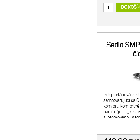
DO KOŠÍ
Sedlo SMP
či
Polyuretánová výst
samotvarujúci sa 
komfort. Komfortné 
náročných cyklisto
s integrovanou sa
GELOVOU vložkou b
perfektné prispôso