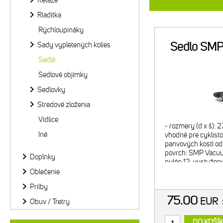
Reťaze
Riadítka
Rýchloupináky
Sedlo SMP 
Sady vypletených kolies
Sedlá
Sedlové objímky
Sedlovky
Stredové zloženia
Vidlice
- rozmery (d x š): 
Iné
vhodné pre cyklisto
panvových kostí od 
povrch: SMP Vacuu
Doplnky
nylón 12, vystuže
vláknami - výstelka
Oblečenie
úroveň hrúbky výst
Prilby
75.00
EUR
Obuv / Tretry
DO KOŠÍ