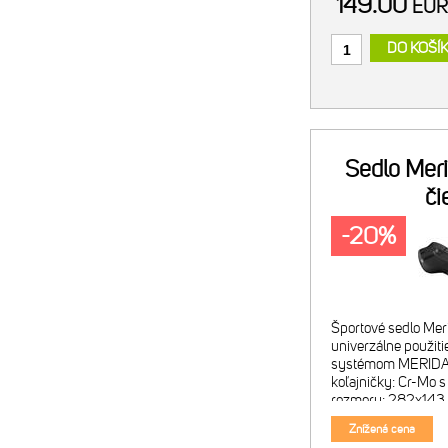
149.00
EU
DO KOŠÍ
Sedlo Mer
či
-20%
Športové sedlo Me
univerzálne použiti
systémom MERIDA
koľajničky: Cr-Mo 
rozmery: 282x143 m
lesklou grafikou - 
Znížená cena