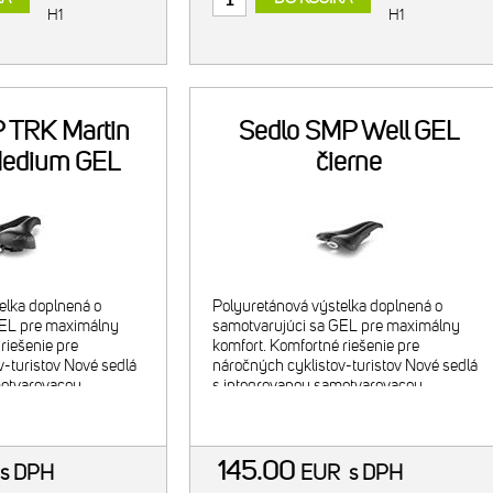
H1
H1
 TRK Martin
Sedlo SMP Well GEL
Medium GEL
čierne
erne
elka doplnená o
Polyuretánová výstelka doplnená o
GEL pre maximálny
samotvarujúci sa GEL pre maximálny
riešenie pre
komfort. Komfortné riešenie pre
v-turistov Nové sedlá
náročných cyklistov-turistov Nové sedlá
motvarovacou
s integrovanou samotvarovacou
oli navrhnuté pre
GELOVOU vložkou boli navrhnuté pre
perfektné prispôso
145.00
s DPH
EUR
s DPH