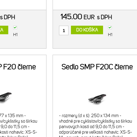
oužiť
WELL S je možné pou
145.00
s DPH
EUR
s DPH
KA
DO KOŠÍKA
H1
H1
 F20 čierne
Sedlo SMP F20C čierne
277 x 135 mm -
- rozmery (d x š): 250 x 134 mm -
v/cyklistky so šírkou
vhodné pre cyklistov/cyklistky so šírkou
9,0 do 11,5 cm -
panvových kostí od 9,0 do 11,5 cm -
kosti nohavíc: XS-S-
odporúčané pre veľkosti nohavíc: XS-S-