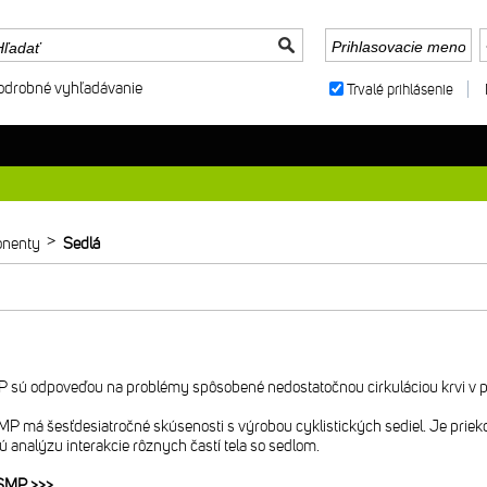
odrobné vyhľadávanie
Trvalé prihlásenie
>
nenty
Sedlá
P sú odpoveďou na problémy spôsobené nedostatočnou cirkuláciou krvi v pan
MP má šesťdesiatročné skúsenosti s výrobou cyklistických sediel. Je priekop
ú analýzu interakcie rôznych častí tela so sedlom.
 SMP >>>