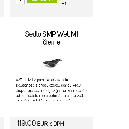
H1
Sedlo SMP Well M1
čierne
WELL M1 vyvinuté na základe
skúseností s produktovou sériou PRO,
disponuje technologickými črtami, ktoré z
tohto modelu robia optimálnu a istú voľbu
pre všetkých tých, ktorí sa chcú
intenzívne venovať cyklistike - či už na
ceste, alebo v terén
119.00
EUR
s DPH