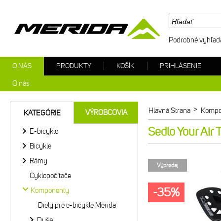
Podrobné vyhľad
O NÁS
PRODUKTY
KOŠÍK
PRIHLÁSENIE
O nás
>
Hlavná Strana
Kompo
VÝROBCOVIA
KATEGÓRIE
Sedlo Your Ai
E-bicykle
Bicykle
Rámy
Výpredaj
Cyklopočítače
-35%
Komponenty
Diely pre e-bicykle Merida
Duše