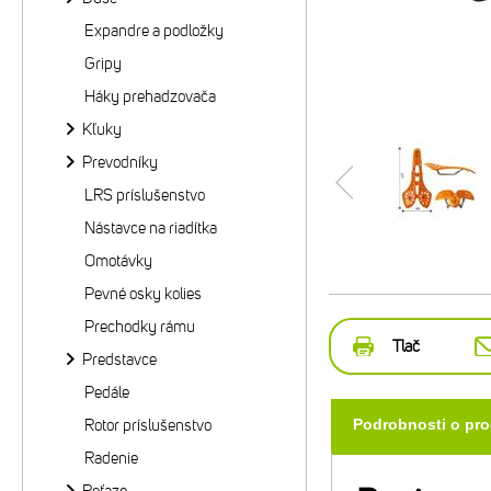
Expandre a podložky
Gripy
Háky prehadzovača
Kľuky
Prevodníky
LRS príslušenstvo
Nástavce na riadítka
Omotávky
Pevné osky kolies
Prechodky rámu
Tlač
Predstavce
Pedále
Rotor príslušenstvo
Podrobnosti o pr
Radenie