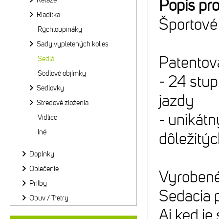
Reťaze
Popis pr
Riadítka
Športové 
Rýchloupináky
Sady vypletených kolies
Patentova
Sedlá
Sedlové objímky
- 24 stup
Sedlovky
jazdy
Stredové zloženia
- unikátn
Vidlice
Iné
dôležitýc
Doplnky
Oblečenie
Vyrobené
Prilby
Sedacia 
Obuv / Tretry
Aj ked je