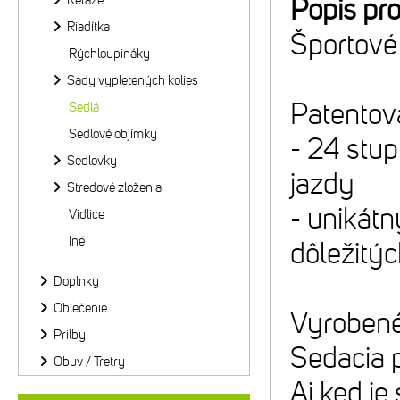
Reťaze
Popis pr
Riadítka
Športové 
Rýchloupináky
Sady vypletených kolies
Patentova
Sedlá
Sedlové objímky
- 24 stup
Sedlovky
jazdy
Stredové zloženia
- unikátn
Vidlice
Iné
dôležitýc
Doplnky
Oblečenie
Vyrobené
Prilby
Sedacia 
Obuv / Tretry
Aj ked je