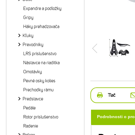
Expandre a podložky
Gripy
Háky prehadzovača
Kľuky
Prevodníky
LRS príslušenstvo
Nástavce na riadítka
Omotávky
Pevné osky kolies
Prechodky rámu
Tlač
Predstavce
Pedále
Rotor príslušenstvo
Podrobnosti o pr
Radenie