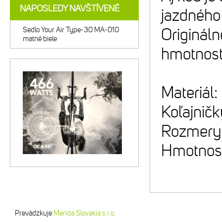
NAPOSLEDY NAVŠTÍVENÉ
jazdného
Sedlo Your Air Type-30 MA-010
Originál
matné biele
hmotnosť
Materiá
Koľajničk
Rozmery
Hmotnosť
Prevádzkuje
Merida Slovakia s.r.o.