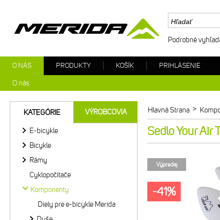
Podrobné vyhľad
O NÁS
PRODUKTY
KOŠÍK
PRIHLÁSENIE
O nás
>
Hlavná Strana
Kompo
VÝROBCOVIA
KATEGÓRIE
Sedlo Your Air
E-bicykle
Bicykle
Rámy
Výpredaj
Cyklopočítače
-41%
Komponenty
Diely pre e-bicykle Merida
Duše