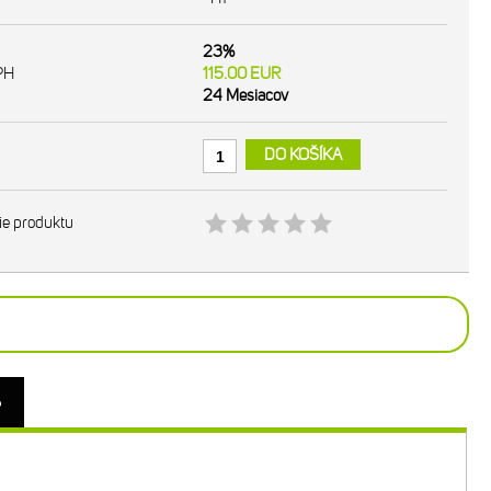
23%
PH
115.00
EUR
24 Mesiacov
DO KOŠÍKA
ie produktu
o