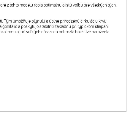
ré z tohto modelu robia optimálnu a istú voľbu pre všetkých tých,
lasti. Tým umožňuje plynulú a úplne prirodzenú cirkuláciu krvi.
 genitálie a poskytuje stabilnú základňu pri typickom šliapaní
Vďaka tomu aj pri veľkých nárazoch nehrozia bolestivé narazenia