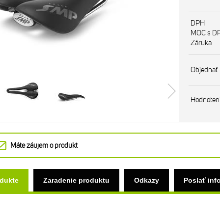
DPH
MOC s D
Záruka
Objednať
Hodnoten
Máte záujem o produkt
odukte
Zaradenie produktu
Odkazy
Poslať inf