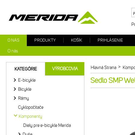
P
O NÁS
PRODUKTY
KOŠÍK
PRIHLÁSENIE
O nás
>
Hlavná Strana
Kompo
VÝROBCOVIA
KATEGÓRIE
Sedlo SMP Well
E-bicykle
Bicykle
Rámy
Cyklopočítače
Komponenty
Diely pre e-bicykle Merida
Duše