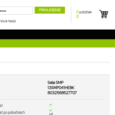
PRIHLÁSENIE
0
položiek
0
Nové heslo
Selle SMP
13SMP041HEBK
8032568527707
sť
sť po pobočkách
H1