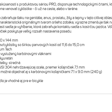
skúseností s produktovou sériou PRO, disponuje technologickými črtami, kto
vne venovať cyklistike - či už na ceste, alebo v teréne.
zabraňuje tlaku na genitálie, anus, prostatu, žily a tepny v tejto citlivej ob
harakteristická originálnym tvarom orlieho zobáka, výrazne zmenšuje tlak na
časti sedla je vyhĺbenie, ktoré zabraňuje kontaktu sedla s kostrčou jazdca. 
ničiek poskytuje veľký rozsah nastavenia posedu.
280 x 144 mm
ov/cyklistky so šírkou panvových kostí od 11,6 do 15,0 cm
uum Tech
2, vystužený karbónovými vláknami
olyuretán
telky: stredná
 AISI 304 nehrdzavejúcej ocele, priemer koľajničiek 7,1 mm
lo možné objednať aj s karbónovými koľajničkami 7.1 x 9.0 mm (240 g)
o je vhodné aj pre e-bicykle