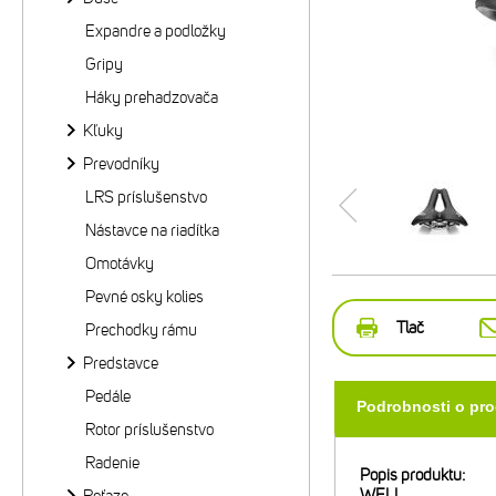
Expandre a podložky
Gripy
Háky prehadzovača
Kľuky
Prevodníky
LRS príslušenstvo
Nástavce na riadítka
Omotávky
Pevné osky kolies
Tlač
Prechodky rámu
Predstavce
Pedále
Podrobnosti o pr
Rotor príslušenstvo
Radenie
Popis produktu:
WELL