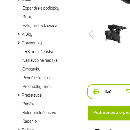
Expandre a podložky
Gripy
Háky prehadzovača
Kľuky
Prevodníky
LRS príslušenstvo
Nástavce na riadítka
Omotávky
Pevné osky kolies
Prechodky rámu
Tlač
Predstavce
Pedále
Rotor príslušenstvo
Podrobnosti o pr
Radenie