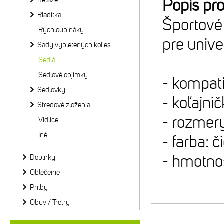
Reťaze
Popis pr
Riadítka
Športové
Rýchloupináky
pre unive
Sady vypletených kolies
Sedlá
Sedlové objímky
- kompat
Sedlovky
- koľajn
Stredové zloženia
- rozme
Vidlice
Iné
- farba: 
- hmotno
Doplnky
Oblečenie
Prilby
Obuv / Tretry