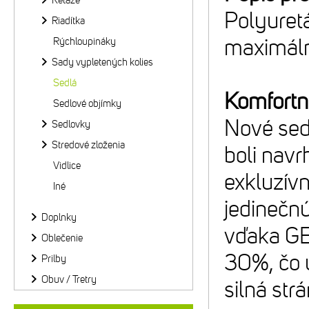
Reťaze
Polyuret
Riadítka
maximáln
Rýchloupináky
Sady vypletených kolies
Sedlá
Komfortné
Sedlové objímky
Nové sed
Sedlovky
Stredové zloženia
boli navr
Vidlice
exkluzív
Iné
jedinečnú
Doplnky
vďaka GEL
Oblečenie
30%, čo 
Prilby
Obuv / Tretry
silná st