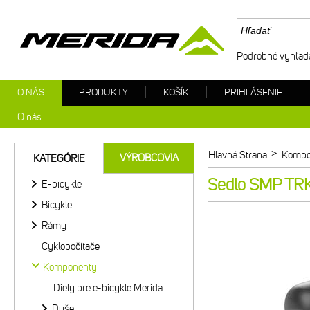
Podrobné vyhľad
O NÁS
PRODUKTY
KOŠÍK
PRIHLÁSENIE
O nás
>
Hlavná Strana
Kompo
VÝROBCOVIA
KATEGÓRIE
Sedlo SMP TRK
E-bicykle
Bicykle
Rámy
Cyklopočítače
Komponenty
Diely pre e-bicykle Merida
Duše