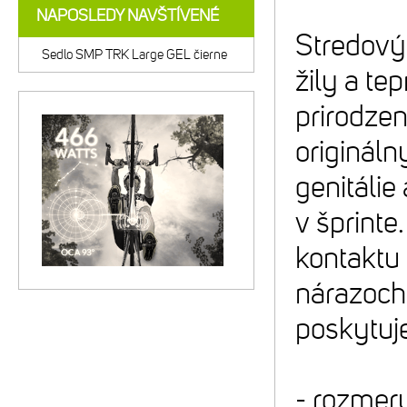
NAPOSLEDY NAVŠTÍVENÉ
Stredový 
Sedlo SMP TRK Large GEL čierne
žily a te
prirodzen
originál
genitálie
v šprinte
kontaktu 
nárazoch 
poskytuj
- rozmery