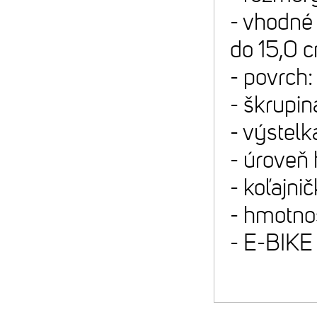
- vhodné 
do 15,0 
- povrch
- škrupi
- výstel
- úroveň
- koľajni
- hmotno
- E-BIKE 