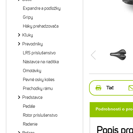
Expandre a podložky
Gripy
Háky prehadzovača
Kľuky
Prevodníky
LRS príslušenstvo
Nástavce na riadítka
Omotávky
Pevné osky kolies
Tlač
Prechodky rámu
Predstavce
Pedále
Podrobnosti o pr
Rotor príslušenstvo
Radenie
Popis pr