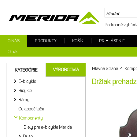
Podrobné vyhľad
O NÁS
PRODUKTY
KOŠÍK
PRIHLÁSENIE
O nás
>
Hlavná Strana
Kompo
VÝROBCOVIA
KATEGÓRIE
Držiak prehad
E-bicykle
Bicykle
Rámy
Cyklopočítače
Komponenty
Diely pre e-bicykle Merida
Duše