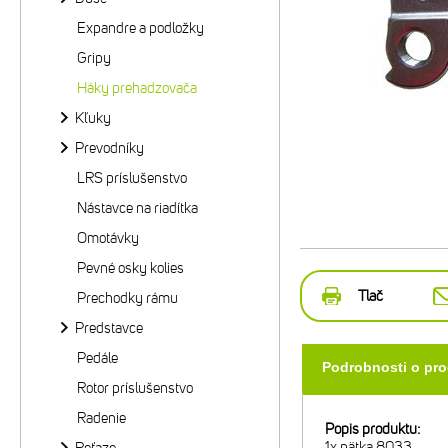
Expandre a podložky
Gripy
Háky prehadzovača
Kľuky
Prevodníky
LRS príslušenstvo
Nástavce na riadítka
Omotávky
Pevné osky kolies
Tlač
Prechodky rámu
Predstavce
Pedále
Podrobnosti o pr
Rotor príslušenstvo
Radenie
Popis produktu:
1x pätka 8033