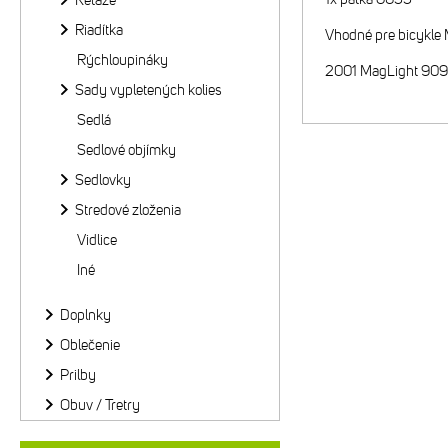
Reťaze
Riadítka
Vhodné pre bicykle 
Rýchloupináky
2001 MagLight 909
Sady vypletených kolies
Sedlá
Sedlové objímky
Sedlovky
Stredové zloženia
Vidlice
Iné
Doplnky
Oblečenie
Prilby
Obuv / Tretry