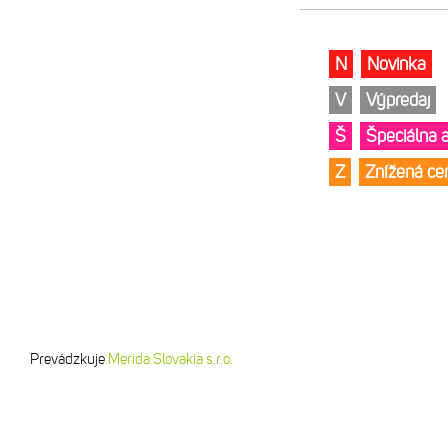
N
Novinka
V
Výpredaj
Š
Špeciálna 
Z
Znížená c
Prevádzkuje
Merida Slovakia s.r.o.