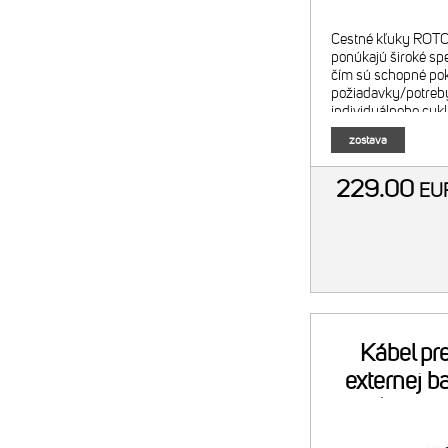
Cestné kľuky RO
ponúkajú široké spe
čím sú schopné pok
požiadavky/potreb
individuálneho cykl
kombinácia s mer
zostava
INspider, ktorý je 
aj dodatočne; to
229.00
E
Kábel pre
externej b
(B9CE