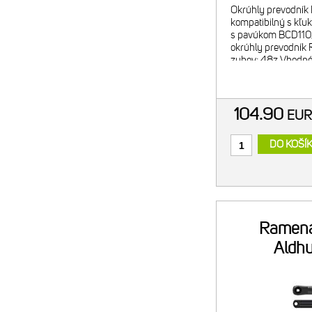
Okrúhly prevodník
kompatibilný s kľ
s pavúkom BCD110/
okrúhly prevodník
zubov: 48z Vhodné
Kompatibilný s G
pavúkom Hmotnosť 
Materiál: Al
104.90
EU
DO KOŠÍ
Ramená
Aldh