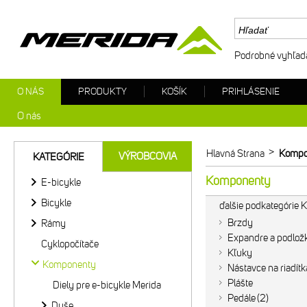
Podrobné vyhľad
O NÁS
PRODUKTY
KOŠÍK
PRIHLÁSENIE
O nás
>
Hlavná Strana
Kompo
VÝROBCOVIA
KATEGÓRIE
Komponenty
E-bicykle
Bicykle
ďalšie podkategórie
Brzdy
Rámy
Expandre a podlož
Cyklopočítače
Kľuky
Komponenty
Nástavce na riadítk
Plášte
Diely pre e-bicykle Merida
Pedále
2
Duše