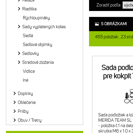
Reťaze
Zoradiť podľa:
Riadítka
Rýchloupináky
S OBRÁZKAMI
Sady vypletených kolies
Sedlá
455
položiek
23
str
Sedlové objímky
Sedlovky
Stredové zloženia
Sada podlo
Vidlice
pre kokpi
Iné
Doplnky
Oblečenie
Prilby
Sada podložiek a lo
Obuv / Tretry
MERIDA TEAM SL 1
- položka č.1 na de
skrutka M6 x 1.0 x