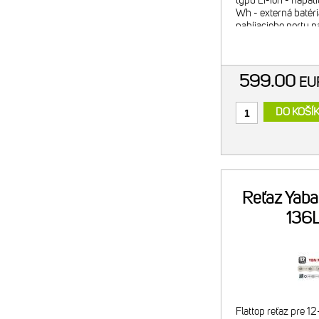
typu Li-Ion - napät
Wh - externá batéri
nabíjacieho portu na
kábel nie je súčasťo
objednať osobi
599.00
E
DO KOŠÍ
Reťaz Yab
136
Flattop reťaz pre 1