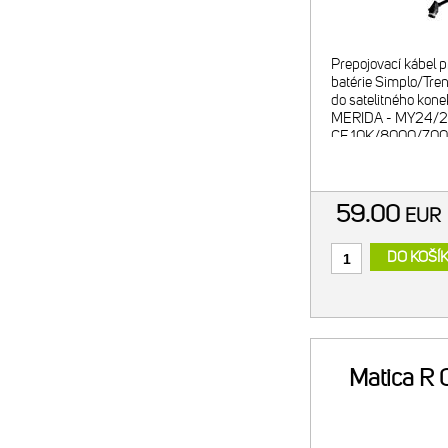
Prepojovací kábel p
batérie Simplo/Tr
do satelitného kone
MERIDA - MY24/2
CF 10K/8000/700
MY24/25/26 eON
(okrem veľkosti X
eONE-FORTY 47
59.00
EU
DO KOŠÍ
Matica R