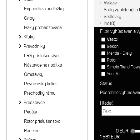
Reťaze
Expandre a podložky
Sady vypletených k
Sedlovky
Gripy
Iné
8
Háky prehadzovača
Filter vyhľadávania 
Kľuky
Všetci
Prevodníky
Gekon
Merida - Diely
LRS príslušenstvo
Rotor
Nástavce na riadítka
Simplo Trend Pow
Your Air
Omotávky
Status
Pevné osky kolies
Podrobné vyhľadáva
Prechodky rámu
Predstavce
Hľadať:
Pedále
Rotor príslušenstvo
Radenie
0 EUR
1 561 EUR