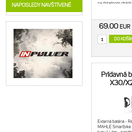
na detailnom obázk
NAPOSLEDY NAVŠTÍVENÉ
položka č.7 na deta
plastová podložka 
69.00
EU
DO KOŠÍ
Prídavná b
X30/X
Extender
Externá batéria - R
MAHLE Smartbike 