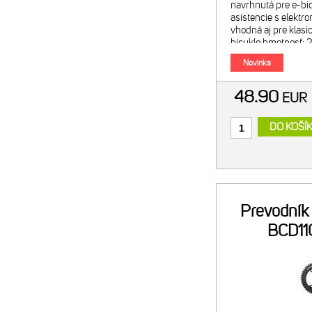
navrhnutá pre e-b
asistencie s elektr
vhodná aj pre klasi
bicykle hmotnosť:
článkov + MK12 QR 
Novinka
Použité t
48.90
EU
DO KOŠÍ
Prevodník
BCD11