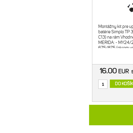
Montážny kit pre u
batérie Simplo TP
C13) na rám Vhodné
MERIDA: - MY24/
675/875 (okrem veľ
MY24/25 eONE-F
475/475EQ/675 (o
XShort) - MY24/2
16.00
EUR
DO KOŠÍ