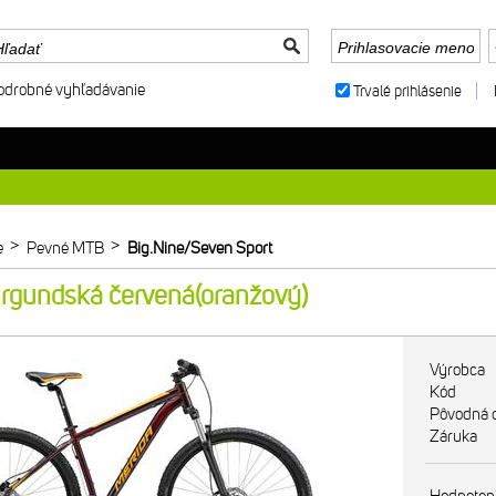
odrobné vyhľadávanie
Trvalé prihlásenie
>
>
e
Pevné MTB
Big.Nine/Seven Sport
urgundská červená(oranžový)
Výrobca
Kód
Pôvodná 
Záruka