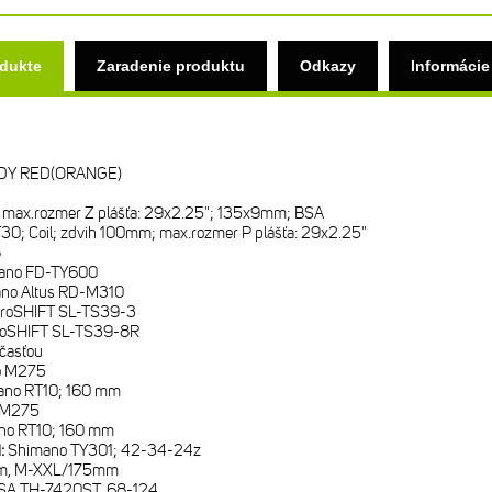
odukte
Zaradenie produktu
Odkazy
Informácie
Y RED(ORANGE)
lu; max.rozmer Z plášťa: 29x2.25"; 135x9mm; BSA
30; Coil; zdvih 100mm; max.rozmer P plášťa: 29x2.25"
8
ano FD-TY600
no Altus RD-M310
roSHIFT SL-TS39-3
roSHIFT SL-TS39-8R
časťou
o M275
ano RT10; 160 mm
o M275
no RT10; 160 mm
i:
Shimano TY301; 42-34-24z
m, M-XXL/175mm
SA TH-7420ST, 68-124