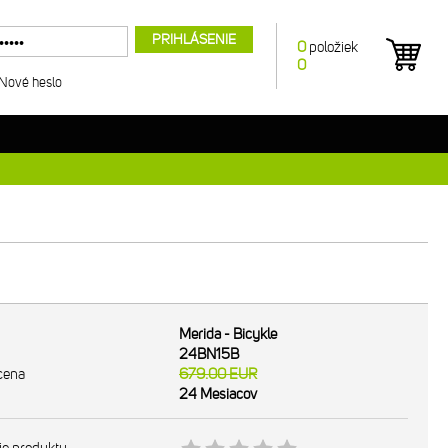
PRIHLÁSENIE
0
položiek
0
Nové heslo
Merida - Bicykle
24BN15B
cena
679.00
EUR
24 Mesiacov