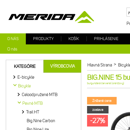
P
O NÁS
PRODUKTY
KOŠÍK
PRIHLÁSENIE
O nás
>
Hlavná Strana
Bicykl
VÝROBCOVIA
KATEGÓRIE
BIG.NINE 15 b
E-bicykle
burgundská červená (oranžový)
Bicykle
Celoodpružené MTB
Znížená cena
Pevné MTB
zostava
Trail HT
-27%
Big.Nine Carbon
Big.Nine Lite