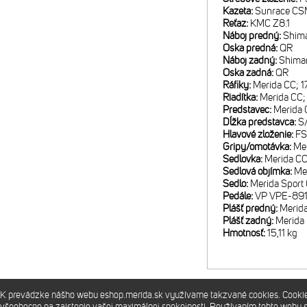
Kazeta:
Sunrace CSM
Reťaz:
KMC Z8.1
Náboj predný:
Shim
Oska predná:
QR
Náboj zadný:
Shima
Oska zadná:
QR
Ráfiky:
Merida CC; 1
Riadítka:
Merida CC;
Predstavec:
Merida 
Dĺžka predstavca:
S
Hlavové zloženie:
FS
Gripy/omotávka:
Me
Sedlovka:
Merida CC
Sedlová objímka:
Me
Sedlo:
Merida Sport
Pedále:
VP VPE-89
Plášť predný:
Merid
Plášť zadný:
Merida
Hmotnosť:
15,11 kg
K prevádzke nášho webu eshop.merida.sk využívame takzvané cookies. Cookies 
Prevádzkuje
Merida Slovakia s.r.o.
všeobecne na zaistenie vašej maximálnej spokojnosti. Používaním tohto webu 