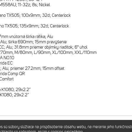
558AU; 11-32z; 8s; Nickel
ano TX505; 100x9mm; 32d; Centerlock
no TX505; 135x9mm; 32d; Centerlock
7mm vnútorná šírka ráfika; Alu
 Alu; šírka 690mm; 15mm prevýšenie
CC; Alu; 31.8mm priemer objímky riadítok; 6° uhol
/70mm, M/80mm, L/90mm, XL/100mm, XXL/110mm
A NO.10
rida EC
; Alu; priemer 27.2mm; 15mm offset
rida Comp QR
 Comfort
1
a K1080; 29x2.2"
 K1080; 29x2.2"
sú súbory slúžiace na prispôsobenie obsahu webu, na meranie jeho funkčnosti
súhlasíte so spôsobom, akým s cookies nakladáme.