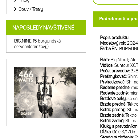
Prilby
Obuv / Tretry
Podrobnosti o pr
NAPOSLEDY NAVŠTÍVENÉ
Popis produktu:
BIG.NINE 15 burgundská
Modelový rok:
2024
červená(oranžový)
Farba EN:
BURGUND
Rám:
Big.Nine I; A
Vidlica:
Suntour XCT
Počet prevodov:
3x
Prešmykovač:
Shim
Prehadzovač:
Shima
Radenie predné:
mic
Radenie zadné:
mic
Brzdové páky:
sú sú
Brzda predná:
Tektr
Kotúč predný:
Shim
Brzda zadná:
Tektr
Kotúč zadný:
Shima
Kľuky s prevodníkm
Dĺžka kľúk:
S/170m
Stredové zloženie:
F