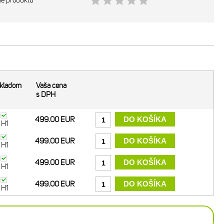
ie produktu
kladom
Vaša cena
s DPH
499.00 EUR
H1
499.00 EUR
H1
499.00 EUR
H1
499.00 EUR
H1