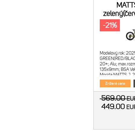
MATT
zelený(čer
-21%
Modelový rok: 202
GREEN(RED/BLACK
20+; Alu; max.rozm
135x9mm; BSA Veľko
Merida MATTS J. 2
P plášťa: 20x2.4
Znížená cena
569.00
E
449.00
E