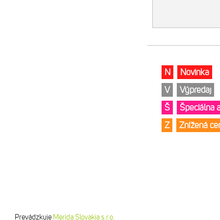
N
Novinka
V
Výpredaj
Š
Špeciálna 
Z
Znížená c
Prevádzkuje
Merida Slovakia s.r.o.