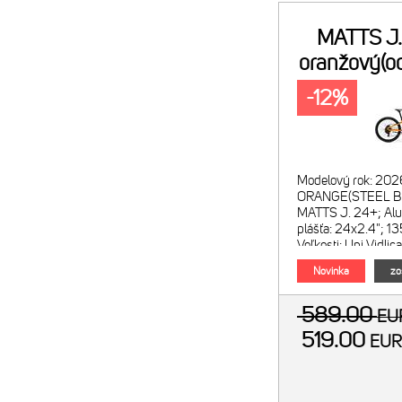
MATTS J
oranžový(o
š
-12%
Modelový rok: 202
ORANGE(STEEL B
MATTS J. 24+; Alu
plášťa: 24x2.4";
Veľkosti: Uni Vidli
24+; Alu; max.rozm
Novinka
zo
589.00
E
519.00
EU