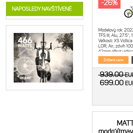
-26%
NAPOSLEDY NAVŠTÍVENÉ
Modelový rok: 202
TFS III; Alu; 27.5
Veľkosti: XS Vidli
LOR; Air; zdvih 1
42mm offset vidlic
Prešm
Znížená cena
939.00
E
699.00
E
MATT
modrý(tmav