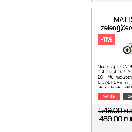
MATT
zelený(čer
-11%
Modelový rok: 202
GREEN(RED/BLACK
20+; Alu; max.rozm
135x9/100x9mm; BS
Vidlica: Merida MA
max.rozmer P plášť
Novinka
zo
549.00
E
489.00
E