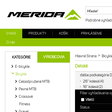
Podrobné vyhľad
O NÁS
PRODUKTY
KOŠÍK
PRIHLÁSENIE
O nás
>
Hlavná Strana
Bicykl
VÝROBCOVIA
KATEGÓRIE
Detské
E-bicykle
Bicykle
ďalšie podkategórie 
26" kolesá
4
Celoodpružené MTB
16" kolesá
2
Pevné MTB
Filter vyhľadávania 
Crossové
Všetci
Fitness
Status
Gravel