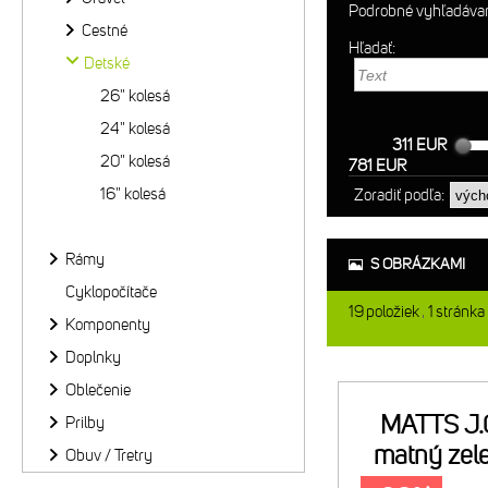
Podrobné vyhľadáva
Cestné
Hľadať:
Detské
26" kolesá
24" kolesá
311 EUR
20" kolesá
781 EUR
16" kolesá
Zoradiť podľa:
Rámy
S OBRÁZKAMI
Cyklopočítače
19
položiek
1
stránka
Komponenty
Doplnky
Oblečenie
MATTS J
Prilby
matný zel
Obuv / Tretry