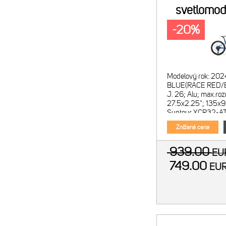
svetlomod
či
-20%
Modelový rok: 202
BLUE(RACE RED/
J. 26; Alu; max.roz
27.5x2.25"; 135x9
Suntour XCR32-AT
zdvih 100mm; Lock
Znížená cena
vidlic
939.00
E
749.00
EU