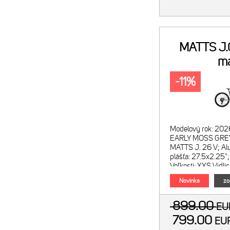
MATTS J
m
machovoš
-11%
Modelový rok: 202
EARLY MOSS GREY
MATTS J. 26 V; Al
plášťa: 27.5x2.25
Veľkosti: XXS Vidl
zdvih 120mm; zdv
Novinka
zo
899.00
E
799.00
EU