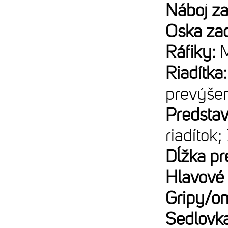
Náboj z
Oska za
Ráfiky:
M
Riadítka
prevýše
Predsta
riadítok;
Dĺžka pr
Hlavové 
Gripy/o
Sedlovk