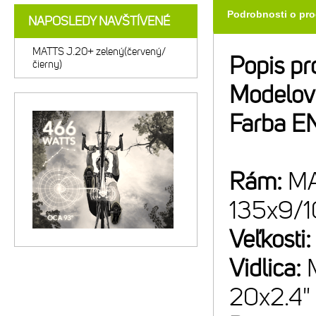
Podrobnosti o pr
NAPOSLEDY NAVŠTÍVENÉ
MATTS J.20+ zelený(červený/
Popis pr
čierny)
Modelov
Farba E
Rám:
MA
135x9/
Veľkosti
Vidlica:
20x2.4"