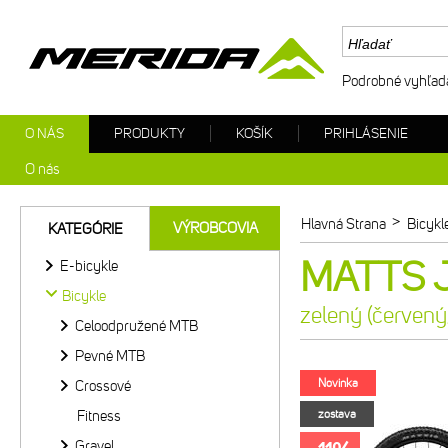
Podrobné vyhľad
O NÁS
PRODUKTY
KOŠÍK
PRIHLÁSENIE
O nás
>
Hlavná Strana
Bicykl
VÝROBCOVIA
KATEGÓRIE
MATTS J.
E-bicykle
Bicykle
zelený (červený
Celoodpružené MTB
Pevné MTB
Novinka
Crossové
Fitness
zostava
Gravel