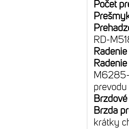
Počet p
Prešmyk
Prehadz
RD-M51
Radenie
Radenie
M6285-ER
prevodu
Brzdové
Brzda p
krátky c