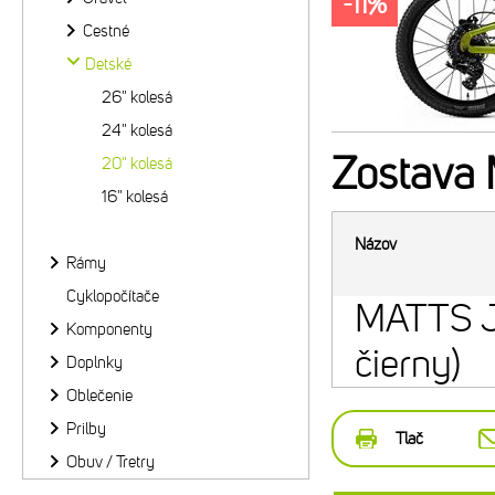
-11%
Cestné
Detské
26" kolesá
24" kolesá
Zostava
20" kolesá
16" kolesá
Názov
Rámy
Cyklopočítače
MATTS J
Komponenty
čierny)
Doplnky
Oblečenie
Prilby
Tlač
Obuv / Tretry