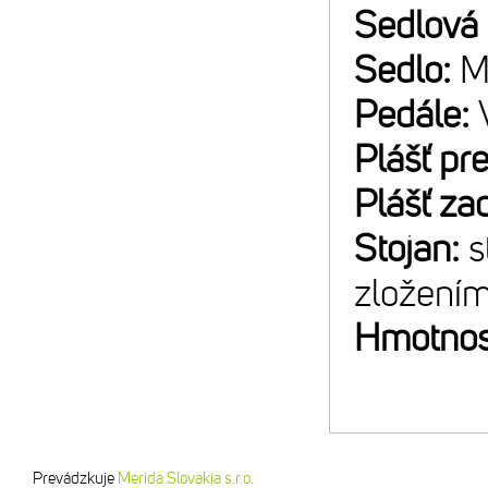
Sedlová
Sedlo:
M
Pedále:
Plášť pr
Plášť za
Stojan:
s
zložení
Hmotnos
Prevádzkuje
Merida Slovakia s.r.o.