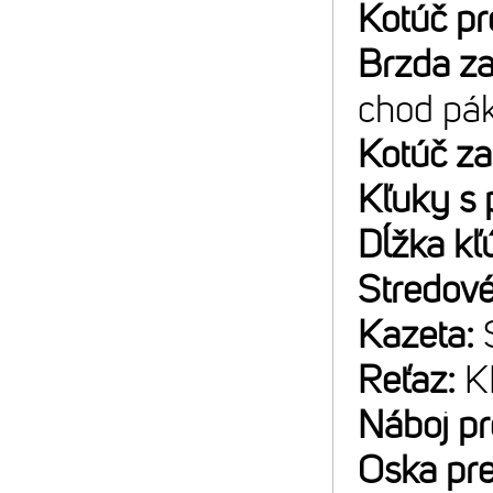
Kotúč p
Brzda z
chod pá
Kotúč z
Kľuky s 
Dĺžka kľ
Stredové
Kazeta:
Reťaz:
K
Náboj p
Oska pr