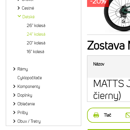
-20%
Cestné
Detské
26" kolesá
24" kolesá
Zostava
20" kolesá
16" kolesá
Názov
Rámy
Cyklopočítače
MATTS J
Komponenty
čierny)
Doplnky
Oblečenie
Prilby
Tlač
Obuv / Tretry