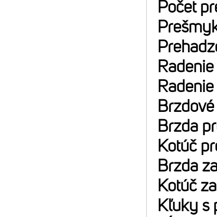
Počet p
Prešmyk
Prehadz
Radenie
Radenie
Brzdové
Brzda p
Kotúč p
Brzda z
Kotúč z
Kľuky s 