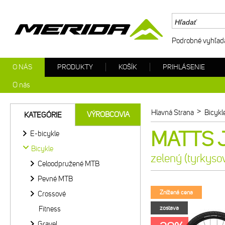
Podrobné vyhľad
O NÁS
PRODUKTY
KOŠÍK
PRIHLÁSENIE
O nás
>
Hlavná Strana
Bicykl
VÝROBCOVIA
KATEGÓRIE
MATTS J.
E-bicykle
Bicykle
zelený (tyrkyso
Celoodpružené MTB
Pevné MTB
Znížená cena
Crossové
Fitness
zostava
Gravel