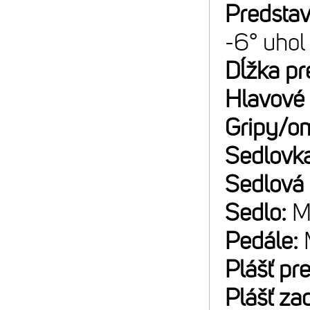
Predsta
-6° uhol
Dĺžka pr
Hlavové 
Gripy/o
Sedlovk
Sedlová
Sedlo:
M
Pedále:
Plášť pr
Plášť za