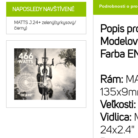
Podrobnosti o pr
NAPOSLEDY NAVŠTÍVENÉ
MATTS J.24+ zelený(tyrkysový/
Popis pr
čierny)
Modelov
Farba E
Rám:
MA
135x9m
Veľkosti
Vidlica:
24x2.4"