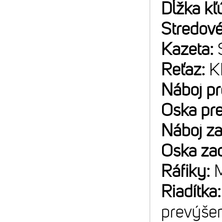
Dĺžka kľ
Stredové
Kazeta:
Reťaz:
K
Náboj p
Oska pr
Náboj z
Oska za
Ráfiky:
M
Riadítka
prevýše