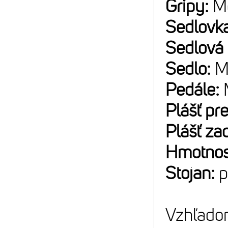
Gripy:
M
Sedlovk
Sedlová
Sedlo:
M
Pedále:
Plášť pr
Plášť za
Hmotnos
Stojan:
p
Vzhľadom