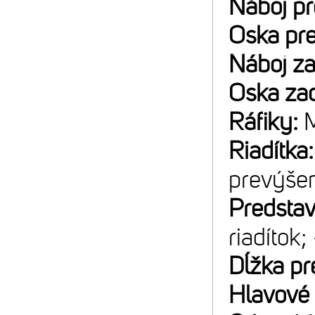
Náboj p
Oska pr
Náboj z
Oska za
Ráfiky:
M
Riadítka
prevýše
Predsta
riadítok;
Dĺžka pr
Hlavové 