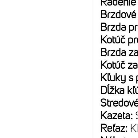
Radenie
Brzdové
Brzda p
Kotúč p
Brzda z
Kotúč z
Kľuky s 
Dĺžka kľ
Stredové
Kazeta:
Reťaz:
K