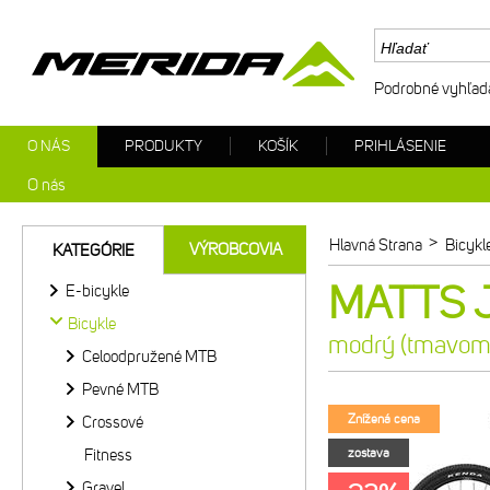
Podrobné vyhľad
O NÁS
PRODUKTY
KOŠÍK
PRIHLÁSENIE
O nás
>
Hlavná Strana
Bicykl
VÝROBCOVIA
KATEGÓRIE
MATTS J
E-bicykle
Bicykle
modrý (tmavomo
Celoodpružené MTB
Pevné MTB
Znížená cena
Crossové
Fitness
zostava
Gravel