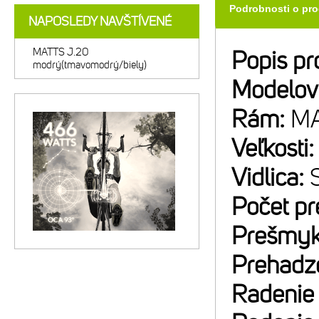
Podrobnosti o pr
NAPOSLEDY NAVŠTÍVENÉ
MATTS J.20
Popis pr
modrý(tmavomodrý/biely)
Modelov
Rám:
MA
Veľkosti
Vidlica:
Počet p
Prešmyk
Prehadz
Radenie