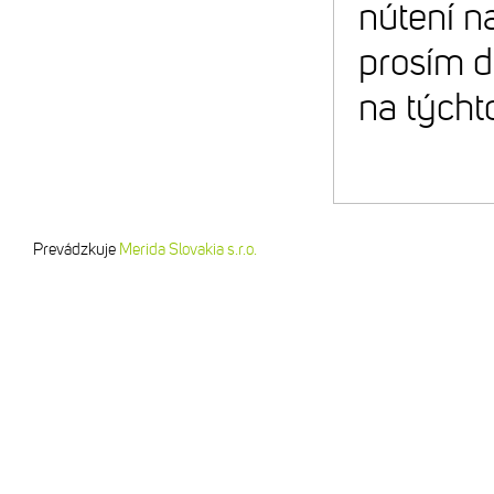
nútení n
prosím d
na týcht
Prevádzkuje
Merida Slovakia s.r.o.