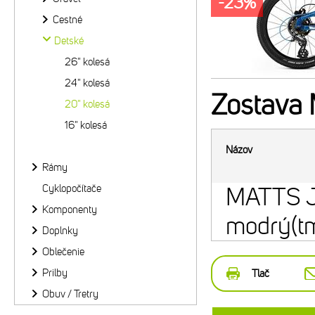
-23%
Cestné
Detské
26" kolesá
24" kolesá
Zostava
20" kolesá
16" kolesá
Názov
Rámy
Cyklopočítače
MATTS J
Komponenty
modrý(t
Doplnky
Oblečenie
Prilby
Tlač
Obuv / Tretry