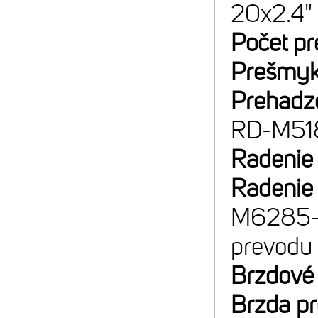
20x2.4"
Počet p
Prešmyk
Prehadz
RD-M51
Radenie
Radenie
M6285-ER
prevodu
Brzdové
Brzda p