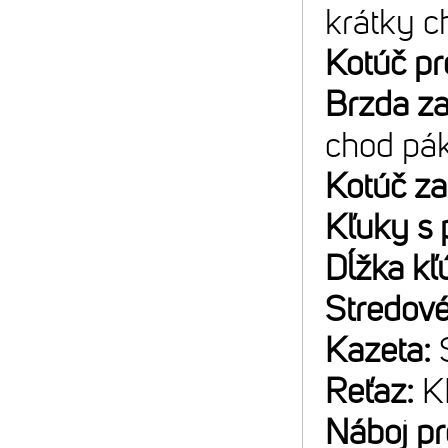
krátky c
Kotúč p
Brzda z
chod pá
Kotúč z
Kľuky s 
Dĺžka kľ
Stredové
Kazeta:
Reťaz:
K
Náboj p