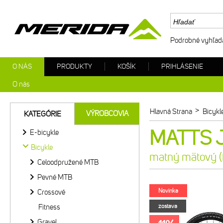
Podrobné vyhľad
O NÁS
PRODUKTY
KOŠÍK
PRIHLÁSENIE
O nás
>
Hlavná Strana
Bicykl
VÝROBCOVIA
KATEGÓRIE
MATTS J.
E-bicykle
Bicykle
matný mätový (f
Celoodpružené MTB
Pevné MTB
Novinka
Crossové
Fitness
zostava
Gravel