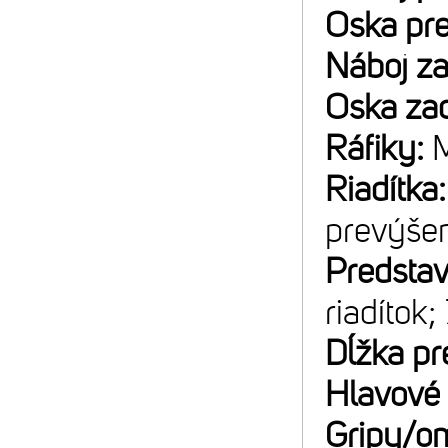
Oska pr
Náboj z
Oska za
Ráfiky:
M
Riadítka
prevýše
Predsta
riadítok;
Dĺžka pr
Hlavové 
Gripy/o