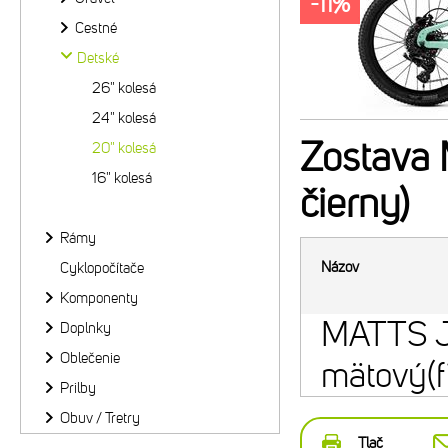
-11%
Cestné
Detské
26" kolesá
24" kolesá
Zostava
20" kolesá
16" kolesá
čierny)
Rámy
Názov
Cyklopočítače
Komponenty
MATTS J
Doplnky
Oblečenie
mätový(f
Prilby
Obuv / Tretry
Tlač