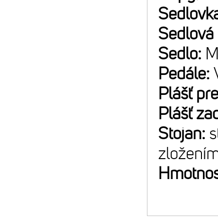
Sedlovk
Sedlová
Sedlo:
M
Pedále:
Plášť pr
Plášť za
Stojan:
s
zložení
Hmotnos