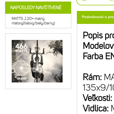
NAPOSLEDY NAVŠTÍVENÉ
Podrobnosti o pr
MATTS J.20+ matný
mätový(fialový/biely/čierny)
Popis pr
Modelov
Farba E
Rám:
MA
135x9/
Veľkosti
Vidlica: