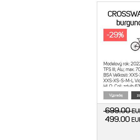
CROSSWA
burgun
-29%
Modelový rok: 20
TFS III; Alu; max
BSA Veľkosti: XXS
XXS-XS-S-M-L Vidl
HLO; Coil; zdvih 
Počet prevodov: 3
Výpredaj
zo
699.00
E
499.00
E