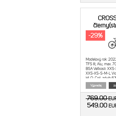
CROSS
čierny(st
-29%
Modelový rok: 20
TFS III; Alu; max
BSA Veľkosti: XXS
XXS-XS-S-M-L Vidl
HLO; Coil; zdvih 
Počet prevodov: 3
Výpredaj
zo
769.00
EU
549.00
E