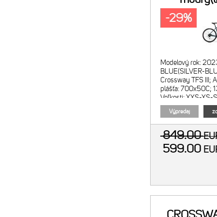
-29%
Modelový rok: 202
BLUE(SILVER-BLU
Crossway TFS III; 
plášťa: 700x50C;
Veľkosti: XXS-XS-S
Suntour NEX HLO; C
Výpredaj
zo
849.00
E
599.00
E
CROSSWA