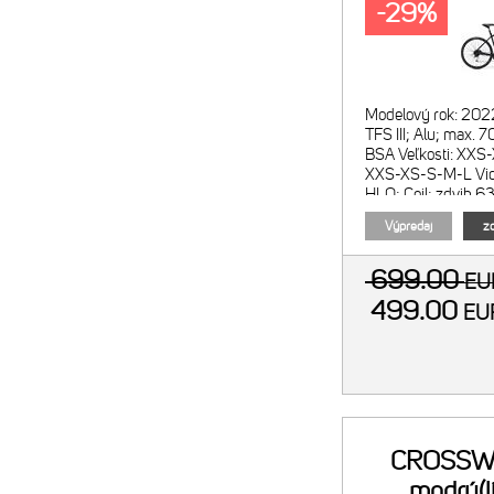
-29%
Modelový rok: 20
TFS III; Alu; max
BSA Veľkosti: XXS
XXS-XS-S-M-L Vidl
HLO; Coil; zdvih 
Počet prevodov: 3
Výpredaj
zo
699.00
E
499.00
E
CROSSWA
modrý(l