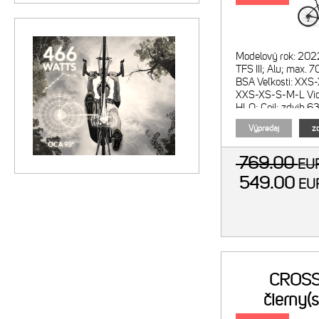
Modelový rok: 20
TFS III; Alu; max
BSA Veľkosti: XXS
XXS-XS-S-M-L Vidl
HLO; Coil; zdvih 
Počet prevodov: 3
Výpredaj
zo
769.00
EU
549.00
E
CROSS
čierny(s