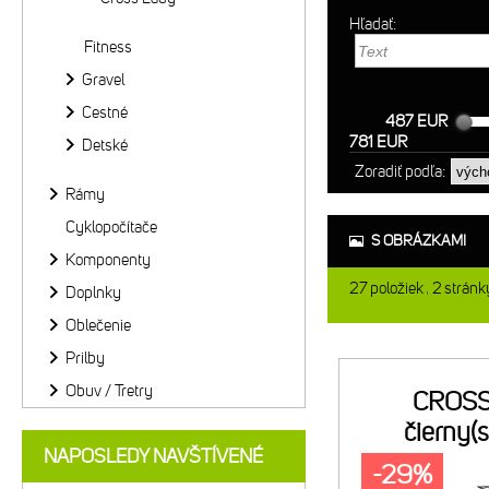
Hľadať:
Fitness
Gravel
Cestné
487 EUR
781 EUR
Detské
Zoradiť podľa:
Rámy
Cyklopočítače
S OBRÁZKAMI
Komponenty
27
položiek
2
stránk
Doplnky
Oblečenie
Prilby
Obuv / Tretry
CROSS
čierny(s
NAPOSLEDY NAVŠTÍVENÉ
-29%