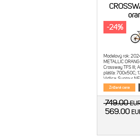
CROSSWA
ora
metalíz
-24%
Modelový rok: 202
METALLIC ORANG
Crossway TFS III; 
plášťa: 700x50C;
Vidlica: Suntour NE
63mm; Lockout; ma
Znížená cena
700x50C
749.00
EU
569.00
E