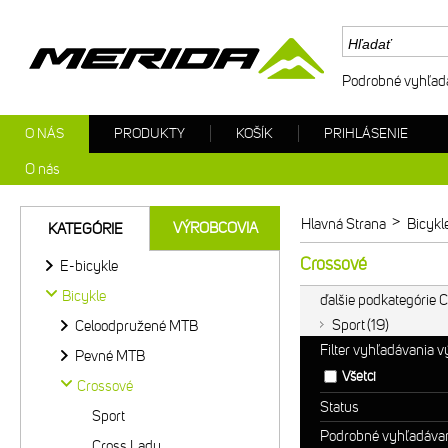
Podrobné vyhľad
O NÁS
PRODUKTY
KOŠÍK
PRIHLÁSENIE
O nás
>
Hlavná Strana
Bicykl
VÝROBCOVIA
KATEGÓRIE
Crossové
E-bicykle
Bicykle
ďalšie podkategórie 
Sport
19
Celoodpružené MTB
Filter vyhľadávania 
Pevné MTB
Všetci
Crossové
Status
Sport
Podrobné vyhľadáva
Cross Lady