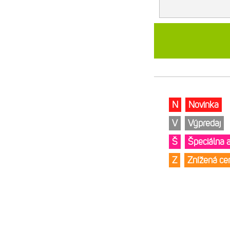
N
Novinka
V
Výpredaj
Š
Špeciálna 
Z
Znížená c