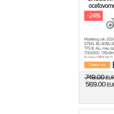
oceľovom
-24%
Modelový rok: 202
STEEL BLUE(BLUE
TFS III; Alu; max.ro
700x50C; 135x9mm
Suntour NEX HLO; 
Lockout; max.rozm
Znížená cena
749.00
EU
569.00
E