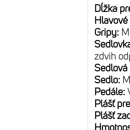
Dĺžka pr
Hlavové 
Gripy:
M
Sedlovk
zdvih od
Sedlová
Sedlo:
M
Pedále:
Plášť pr
Plášť za
Hmotnos