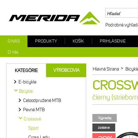
Podrobné vyhľad
O NÁS
PRODUKTY
KOŠÍK
PRIHLÁSENIE
O nás
>
Hlavná Strana
Bicykl
VÝROBCOVIA
KATEGÓRIE
CROSSWA
E-bicykle
Bicykle
čierny (striebor
Celoodpružené MTB
Pevné MTB
Výpredaj
Crossové
Sport
zostava
Cross Lady