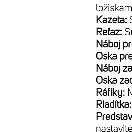
ložiskam
Kazeta:
Reťaz:
S
Náboj p
Oska pr
Náboj z
Oska za
Ráfiky:
M
Riadítka
Predsta
nastavit