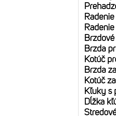
Prehadz
Radenie
Radenie
Brzdové
Brzda p
Kotúč p
Brzda z
Kotúč z
Kľuky s 
Dĺžka kľ
Stredové