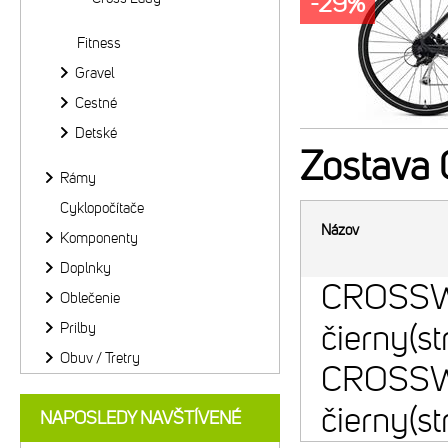
-29%
Fitness
Gravel
Cestné
Detské
Zostava
Rámy
Cyklopočítače
Názov
Komponenty
Doplnky
CROSSW
Oblečenie
čierny(st
Prilby
Obuv / Tretry
CROSSW
čierny(st
NAPOSLEDY NAVŠTÍVENÉ