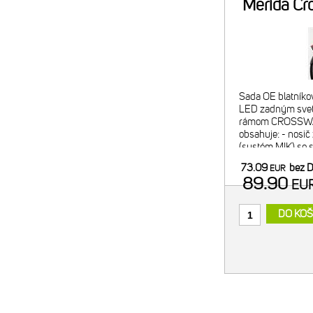
Merida Cr
E
Sada OE blatníkov
LED zadným svetl
rámom CROSSWAY
obsahuje: - nosič z
(systém MIK) so 
nosnosť 25 kg, I
73.09
bez 
EUR
blatník z odolného
89.90
EU
DO KOŠ