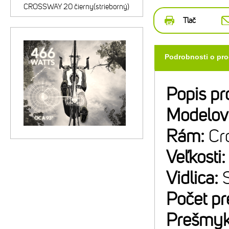
CROSSWAY 20 čierny(strieborný)
Tlač
Podrobnosti o pr
Popis pr
Modelov
Rám:
Cr
Veľkosti
Vidlica:
Počet p
Prešmyk