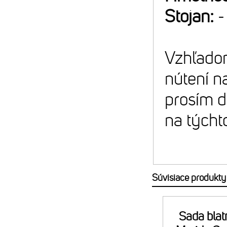
Stojan:
-
Vzhľadom
nútení n
prosím d
na týcht
Súvisiace produkty
Sada blat