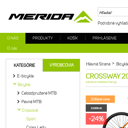
Podrobné vyhľad
O NÁS
PRODUKTY
KOŠÍK
PRIHLÁSENIE
O nás
>
Hlavná Strana
Bicykl
VÝROBCOVIA
KATEGÓRIE
CROSSWAY 20 o
E-bicykle
oranžová metalíza (čierny)
Bicykle
Celoodpružené MTB
Znížená cena
Pevné MTB
zostava
Crossové
-24%
Sport
Cross Lady