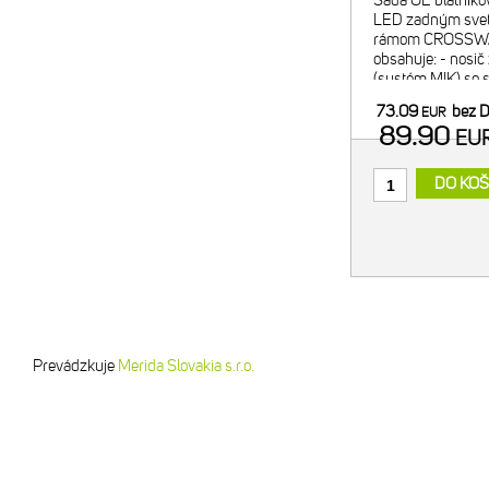
Sada OE blatníkov
LED zadným svetl
rámom CROSSWAY
obsahuje: - nosič z
(systém MIK) so 
nosnosť 25 kg, I
73.09
bez 
EUR
blatník z odolného
89.90
EU
DO KOŠ
Prevádzkuje
Merida Slovakia s.r.o.