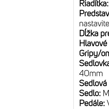
Riadítka
Predsta
nastavit
Dĺžka pr
Hlavové 
Gripy/o
Sedlovk
40mm
Sedlová
Sedlo:
M
Pedále: