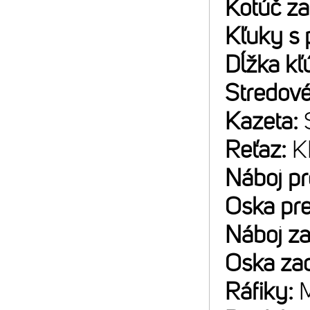
Kotúč z
Kľuky s 
Dĺžka kľ
Stredové
Kazeta:
Reťaz:
K
Náboj p
Oska pr
Náboj z
Oska za
Ráfiky:
M