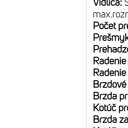
Vidlica:
max.roz
Počet p
Prešmyk
Prehadz
Radenie
Radenie
Brzdové
Brzda p
Kotúč p
Brzda z