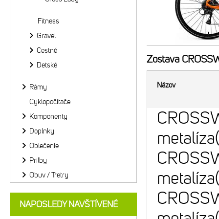
Fitness
Gravel
Cestné
Zostava
CROSSWAY
Detské
Názov
Rámy
Cyklopočítače
CROSSW
Komponenty
Doplnky
metalíza(
Oblečenie
CROSSWA
Prilby
metalíza(
Obuv / Tretry
CROSSWA
NAPOSLEDY NAVŠTÍVENÉ
metalíza(