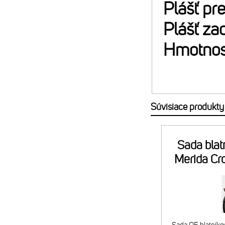
Plášť pr
Plášť za
Hmotnos
Súvisiace produkty
Sada blat
Merida Cr
E