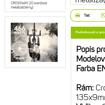
CROSSWAY 20 oranžová
metalíza(čierny)
Tlač
Podrobnosti o pr
Popis pr
Modelov
Farba E
Rám:
Cr
135x9m