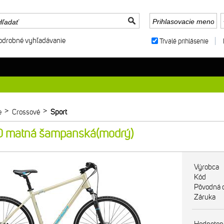
odrobné vyhľadávanie
Trvalé prihlásenie
>
>
e
Crossové
Sport
matná šampanská(modrý)
Výrobca
Kód
Pôvodná 
Záruka