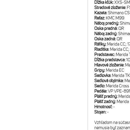
Dĺžka kľúk:
XXS-SM:
Stredové zloženie:
F
Kazeta:
Shimano CS
Reťaz:
KMC M99
Náboj predný:
Shim
Oska predná:
QR
Náboj zadný:
Shima
Oska zadná:
QR
Ráfiky:
Merida CC; 1
Riadítka:
Merida CC;
Predstavec:
Merida 
Dĺžka predstavca:
1
Hlavové zloženie:
Me
Gripy:
Merida EC
Sedlovka:
Merida TK
Sedlová objímka:
Me
Sedlo:
Merida Cross
Pedále:
VP VPE-89
Plášť predný:
Merid
Plášť zadný:
Merida
Hmotnosť:
-
Stojan:
-
Vzhľadom na súčasnú
nemusia byť zaznam