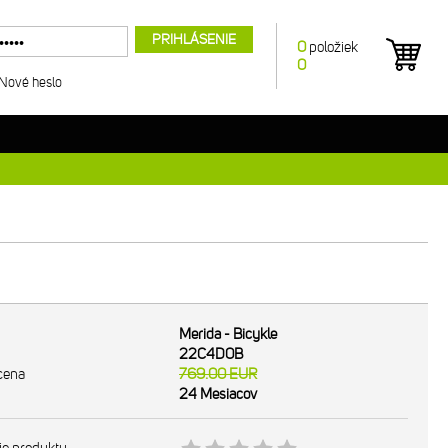
PRIHLÁSENIE
0
položiek
0
Nové heslo
Merida - Bicykle
22C4D0B
cena
769.00
EUR
24 Mesiacov