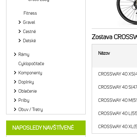
Fitness
Gravel
Cestné
Zostava
CROSSWA
Detské
Názov
Rámy
Cyklopočítače
Komponenty
CROSSWAY 40 XS(43
Doplnky
CROSSWAY 40 S(47)
Oblečenie
Prilby
CROSSWAY 40 M(51)
Obuv / Tretry
CROSSWAY 40 L(55)
CROSSWAY 40 XL(59
NAPOSLEDY NAVŠTÍVENÉ