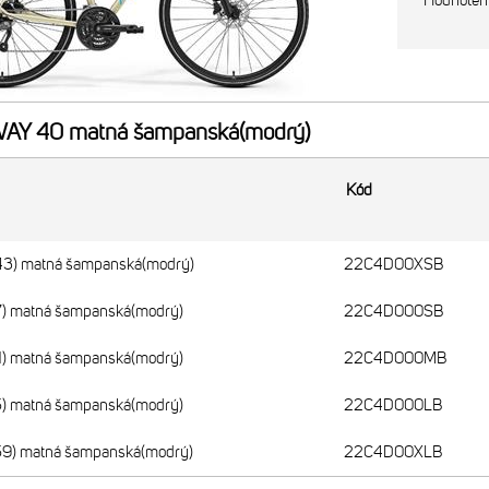
Hodnoten
Y 40 matná šampanská(modrý)
Kód
) matná šampanská(modrý)
22C4D00XSB
 matná šampanská(modrý)
22C4D000SB
 matná šampanská(modrý)
22C4D000MB
 matná šampanská(modrý)
22C4D000LB
) matná šampanská(modrý)
22C4D00XLB