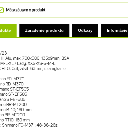
Máte záujem o produkt
odukte
Zaradenie produktu
Odkazy
Informácie
/23
III; Alu; max. 700x50C; 135x9mm; BSA
M-L-XL / Lady: XXS-XS-S-M-L
 HLO; Coil; zdvih 63mm; uzamykanie
9
ano FD-M370
ano RD-M370
imano ST-EF505
mano ST-EF505
ano ST-EF505
ano BR-MT200
ano RT10; 160 mm
no BR-MT200
no RT10; 160 mm
i:
Shimano FC-M371; 48-36-26z