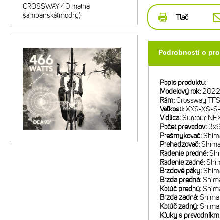
CROSSWAY 40 matná
šampanská(modrý)
Tlač
Podrobnosti o pr
Popis produktu:
Modelový rok:
2022
Rám:
Crossway TFS 
Veľkosti:
XXS-XS-S-
Vidlica:
Suntour NEX
Počet prevodov:
3x
Prešmykovač:
Shim
Prehadzovač:
Shim
Radenie predné:
Sh
Radenie zadné:
Shi
Brzdové páky:
Shim
Brzda predná:
Shim
Kotúč predný:
Shim
Brzda zadná:
Shima
Kotúč zadný:
Shima
Kľuky s prevodníkm