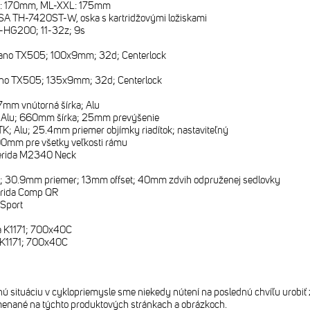
 170mm, ML-XXL: 175mm
SA TH-7420ST-W, oska s kartridžovými ložiskami
-HG200; 11-32z; 9s
ano TX505; 100x9mm; 32d; Centerlock
no TX505; 135x9mm; 32d; Centerlock
7mm vnútorná šírka; Alu
 Alu; 660mm šírka; 25mm prevýšenie
TK; Alu; 25.4mm priemer objímky riadítok; nastaviteľný
00mm pre všetky veľkosti rámu
rida M2340 Neck
; 30.9mm priemer; 13mm offset; 40mm zdvih odpruženej sedlovky
rida Comp QR
 Sport
1
a K1171; 700x40C
 K1171; 700x40C
 situáciu v cyklopriemysle sme niekedy nútení na poslednú chvíľu urobiť 
enané na týchto produktových stránkach a obrázkoch.