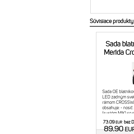
Súvisiace produkty
Sada blat
Merida Cr
E
Sada OE blatníkov
LED zadným svetl
rámom CROSSWAY
obsahuje: - nosič z
(systém MIK) so 
nosnosť 25 kg, I
73.09
bez 
EUR
blatník z odolného
89.90
EU