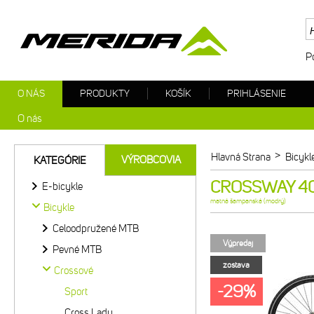
P
O NÁS
PRODUKTY
KOŠÍK
PRIHLÁSENIE
O nás
>
Hlavná Strana
Bicykl
VÝROBCOVIA
KATEGÓRIE
CROSSWAY 40 
E-bicykle
matná šampanská (modrý)
Bicykle
Celoodpružené MTB
Výpredaj
Pevné MTB
zostava
Crossové
-29%
Sport
Cross Lady