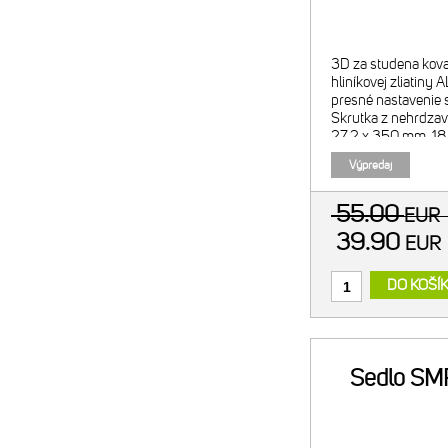
3D za studena kova
hliníkovej zliatin
presné nastavenie s
Skrutka z nehrdzav
27.2 x 350 mm, 1
zámku (offset), hm
Výpredaj
55.00
EUR
39.90
EU
DO KOŠÍ
Sedlo SMP