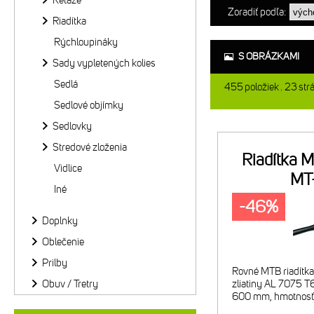
Reťaze
Zoradiť podľa:
Riadítka
Rýchloupináky
S OBRÁZKAMI
Sady vypletených kolies
Sedlá
455
položiek
23
str
Sedlové objímky
Sedlovky
Stredové zloženia
Riadítka 
Vidlice
MT
Iné
-46%
Doplnky
Oblečenie
Prilby
Rovné MTB riadítka 
Obuv / Tretry
zliatiny AL 7075 T
600 mm, hmotnosť 