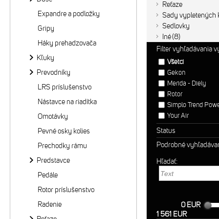
Reťaze
Expandre a podložky
Sady vypletených k
Sedlovky
Gripy
Iné
8
Háky prehadzovača
Filter vyhľadávania 
Kľuky
Všetci
Prevodníky
Gekon
Merida - Diely
LRS príslušenstvo
Rotor
Nástavce na riadítka
Simplo Trend Pow
Your Air
Omotávky
Status
Pevné osky kolies
Podrobné vyhľadáva
Prechodky rámu
Predstavce
Hľadať:
Pedále
Rotor príslušenstvo
Radenie
0 EUR
1 561 EUR