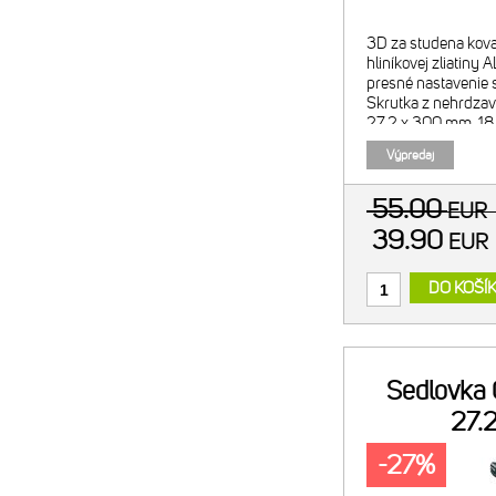
3D za studena kova
hliníkovej zliatiny
presné nastavenie s
Skrutka z nehrdzav
27.2 x 300 mm, 1
zámku (offset), hmo
Výpredaj
55.00
EUR
39.90
EU
DO KOŠÍ
Sedlovka
27.
-27%