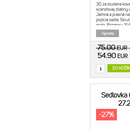
3D za studena kova
scandiovej zliatin
Jemné a presné nas
pozície sedla. Skru
ocele. Rozmery 31
odsadenie zámku (o
Výpredaj
g.
75.00
EUR
54.90
EUR
DO KOŠÍ
Sedlovka
27.
-27%