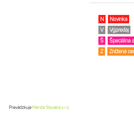
N
Novinka
V
Výpredaj
Š
Špeciálna 
Z
Znížená c
Prevádzkuje
Merida Slovakia s.r.o.