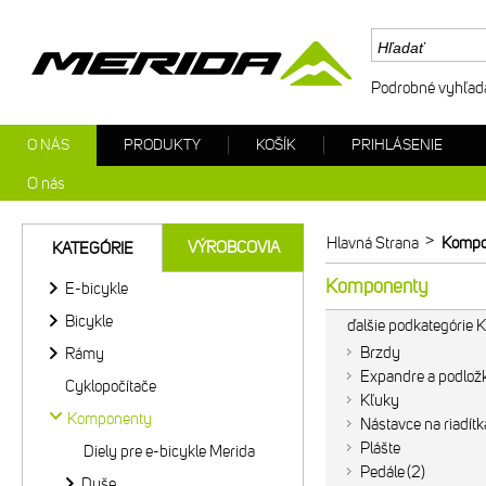
Podrobné vyhľad
O NÁS
PRODUKTY
KOŠÍK
PRIHLÁSENIE
O nás
>
Hlavná Strana
Kompo
VÝROBCOVIA
KATEGÓRIE
Komponenty
E-bicykle
Bicykle
ďalšie podkategórie
Brzdy
Rámy
Expandre a podlož
Cyklopočítače
Kľuky
Komponenty
Nástavce na riadítk
Plášte
Diely pre e-bicykle Merida
Pedále
2
Duše