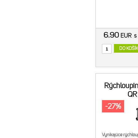
6.90
EUR
s
DO KOŠÍ
Rýchloupi
QR
-27%
Vynikajúce rýchlou