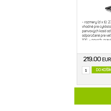
- rozmery (d x š): 
vhodné pre cyklisto
panvových kostí od
odporúčané pre veľk
XXL - povrch: pravá
škrupina: nylón 12
karbónovými vlákna
219.00
EU
DO KOŠÍ