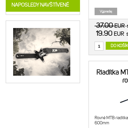
NAPOSLEDY NAVŠTÍVENÉ
Výpredaj
37.00
EUR
19.90
EUR
DO KOŠÍ
Riadítka 
r
Rovné MTB riadítka
600mm