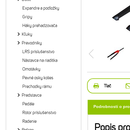
Expandre a podložky
Gripy
Háky prehadzovača
Kľuky
Prevodníky
LRS príslušenstvo
Nástavce na riadítka
Omotávky
Pevné osky kolies
Tlač
Prechodky rámu
Predstavce
Pedále
Podrobnosti o pr
Rotor príslušenstvo
Radenie
Popis pr