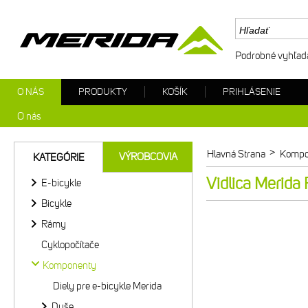
Podrobné vyhľad
O NÁS
PRODUKTY
KOŠÍK
PRIHLÁSENIE
O nás
>
Hlavná Strana
Kompo
VÝROBCOVIA
KATEGÓRIE
Vidlica Merid
E-bicykle
Bicykle
Rámy
Cyklopočítače
Komponenty
Diely pre e-bicykle Merida
Duše