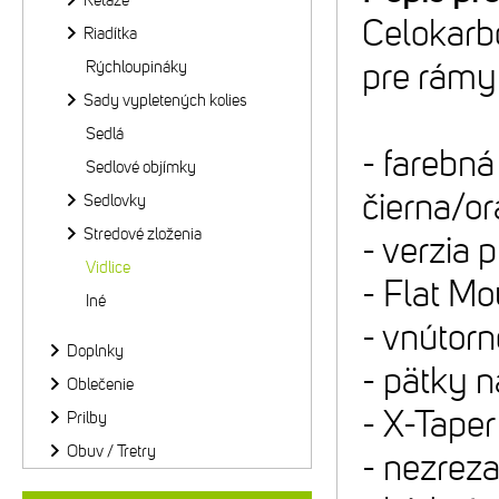
Reťaze
Celokarb
Riadítka
pre rámy
Rýchloupináky
Sady vypletených kolies
Sedlá
- farebn
Sedlové objímky
čierna/or
Sedlovky
Stredové zloženia
- verzia 
Vidlice
- Flat Mo
Iné
- vnútorn
Doplnky
- pätky 
Oblečenie
- X-Taper 
Prilby
Obuv / Tretry
- nezrez