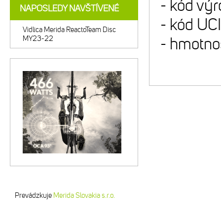
- kód vý
NAPOSLEDY NAVŠTÍVENÉ
- kód UC
Vidlica Merida ReactoTeam Disc
MY23-22
- hmotno
Prevádzkuje
Merida Slovakia s.r.o.