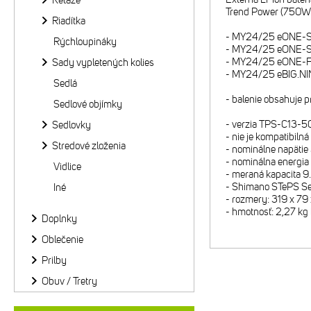
Reťaze
Trend Power (750
Riadítka
- MY24/25 eONE-
Rýchloupináky
- MY24/25 eONE-SI
- MY24/25 eONE-FO
Sady vypletených kolies
- MY24/25 eBIG.N
Sedlá
- balenie obsahuje p
Sedlové objímky
- verzia TPS-C13-
Sedlovky
- nie je kompatibil
Stredové zloženia
- nominálne napätie
- nominálna energi
Vidlice
- meraná kapacita 9
- Shimano STePS Se
Iné
- rozmery: 319 x 7
- hmotnosť: 2,27 kg 
Doplnky
Oblečenie
Prilby
Obuv / Tretry