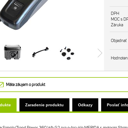
DPH
MOC s D
Záruka
Objednať
Hodnoten
Máte záujem o produkt
odukte
Zaradenie produktu
Odkazy
Poslať inf
ria Simplo/Trend Power 360 Wh G2 pre e-bicykle MERIDA s motormi Shima