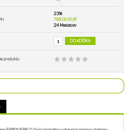
23%
PH
799.00
EUR
24 Mesiacov
DO KOŠÍKA
ie produktu
o
no EP801/EP6 (2.Gen) originálne vybavené internou batériou