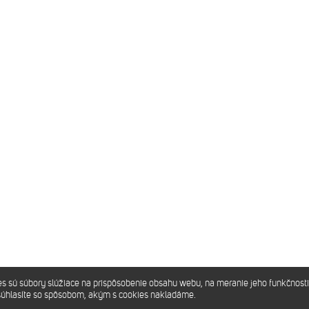
sú súbory slúžiace na prispôsobenie obsahu webu, na meranie jeho funkčnosti
súhlasíte so spôsobom, akým s cookies nakladáme.