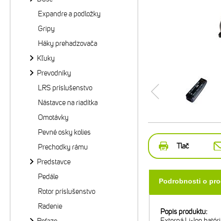
Expandre a podložky
Gripy
Háky prehadzovača
Kľuky
Prevodníky
LRS príslušenstvo
Nástavce na riadítka
Omotávky
Pevné osky kolies
Tlač
Prechodky rámu
Predstavce
Pedále
Podrobnosti o pr
Rotor príslušenstvo
Radenie
Popis produktu:
Externá Li-Ion baté