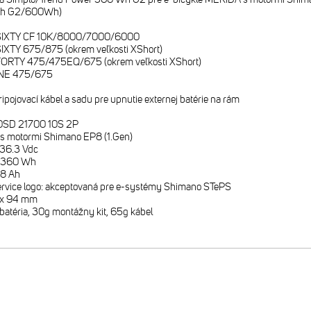
Wh G2/600Wh)
SIXTY CF 10K/8000/7000/6000
XTY 675/875 (okrem veľkosti XShort)
RTY 475/475EQ/675 (okrem veľkosti XShort)
INE 475/675
ripojovací kábel a sadu pre upnutie externej batérie na rám
50SD 21700 10S 2P
ná s motormi Shimano EP8 (1.Gen)
 36.3 Vdc
a 360 Wh
.8 Ah
rvice logo: akceptovaná pre e-systémy Shimano STePS
9 x 94 mm
batéria, 30g montážny kit, 65g kábel