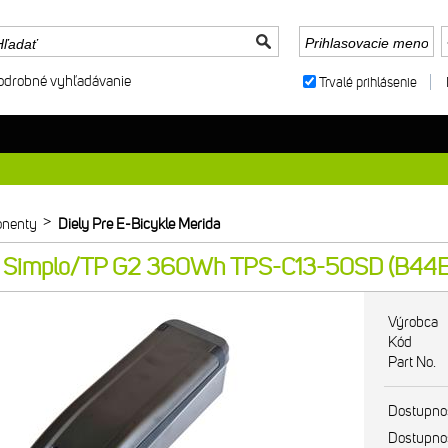
odrobné vyhľadávanie
Trvalé prihlásenie
>
nenty
Diely Pre E-Bicykle Merida
ná Simplo/TP G2 360Wh TPS-C13-50SD (B44
Výrobca
Kód
Part No.
Dostupno
Dostupno