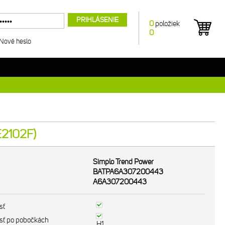
PRIHLÁSENIE
0
položiek
0
Nové heslo
E2102F)
Simplo Trend Power
BATPA6A307200443
A6A307200443
sť
sť po pobočkách
H1