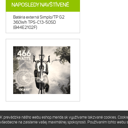
NAPOSLEDY NAVŠTÍVENÉ
Batéria externá Simplo/TP G2
360Wh TPS-C13-50SD
(B44E2102F)
K prevádzke nášho webu eshop.merida.sk využívame takzvané cookies. Cookies 
Prevádzkuje
Merida Slovakia s.r.o.
všeobecne na zaistenie vašej maximálnej spokojnosti. Používaním tohto webu 