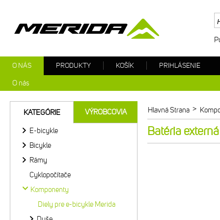
P
O NÁS
PRODUKTY
KOŠÍK
PRIHLÁSENIE
O nás
>
Hlavná Strana
Kompo
VÝROBCOVIA
KATEGÓRIE
Batéria exter
E-bicykle
Bicykle
Rámy
Cyklopočítače
Komponenty
Diely pre e-bicykle Merida
Duše