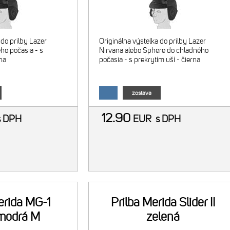
 do prilby Lazer
Originálna výstelka do prilby Lazer
ho počasia - s
Nirvana alebo Sphere do chladného
rna
počasia - s prekrytím uší - čierna
zostava
12.90
s DPH
EUR
s DPH
erida MG-1
Prilba Merida Slider II
/modrá M
zelená