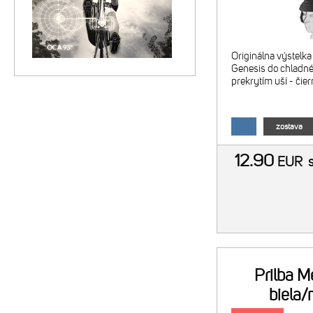
Originálna výstelka
Genesis do chladné
prekrytím uší - čie
zostava
12.90
EUR
Prilba M
biela