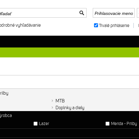
odrobné vyhľadávanie
Trvalé prihlásenie
rilby
MTB
Doplnky a diely
výrobca
Lazer
Merida - Prilby