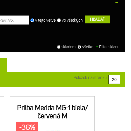
HĽADAŤ
v tejto vetve
vo všetkých
skladom
všetko
Filter skladu
Položek na stránku:
Prilba Merida MG-1 biela/
červená M
-36%