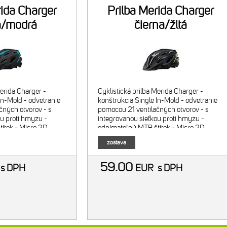
rida Charger
Prilba Merida Charger
a/modrá
čierna/žltá
Merida Charger -
Cyklistická prilba Merida Charger -
In-Mold - odvetranie
konštrukcia Single In-Mold - odvetranie
čných otvorov - s
pomocou 21 ventilačných otvorov - s
ou proti hmyzu -
integrovanou sieťkou proti hmyzu -
ítok - Micro 2D
odnímateľný MTB štítok - Micro 2D
tém - komfortné
otočný upínací systém - komfortné
zostava
otnosť: 260
výstelky prilby Hmotnosť: 260
59.00
R
s DPH
EUR
s DPH