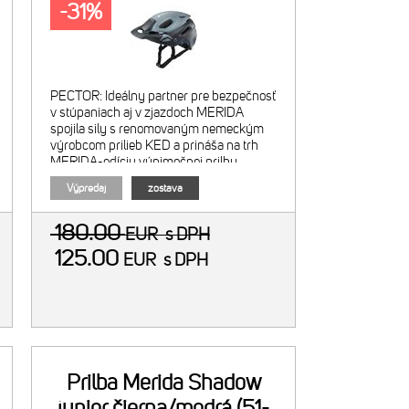
-31%
PECTOR: Ideálny partner pre bezpečnosť
v stúpaniach aj v zjazdoch MERIDA
spojila sily s renomovaným nemeckým
výrobcom prilieb KED a prináša na trh
MERIDA-edíciu výnimočnej prilby
PECTOR ME-1 - MIPS® system ochrany
Výpredaj
zostava
mozgu/hlavy (Multi-directional
180.00
EUR
s DPH
125.00
EUR
s DPH
Prilba Merida Shadow
junior čierna/modrá (51-