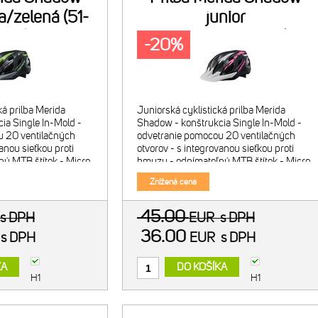
na/zelená (51-
junior
6cm)
čierna/biela/ružová (51-
-20%
56cm)
ká prilba Merida
Juniorská cyklistická prilba Merida
ia Single In-Mold -
Shadow - konštrukcia Single In-Mold -
u 20 ventilačných
odvetranie pomocou 20 ventilačných
anou sieťkou proti
otvorov - s integrovanou sieťkou proti
ý MTB štítok - Micro
hmyzu - odnímateľný MTB štítok - Micro
systém - komfortné
2D otočný upínací systém - komfortné
Znížená cena
ot
výstelky prilby Hmot
45.00
s DPH
EUR
s DPH
36.00
R
s DPH
EUR
s DPH
KA
DO KOŠÍKA
H1
H1