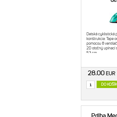
tyrkysová/
5
Detská cyklistická 
konštrukcia: Tape o
pomocou 8 ventilač
2D otočný upínací
53 cm
28.00
EU
DO KOŠÍ
Prilba Me