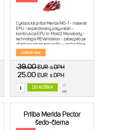
Cyklistická prilba Merida MG-1 - materiál
EPU - expandovaný polyuretán -
konštrukcia EPU In-Mold2 Monobody -
technológia REVentilation - zabezpečuje
efektívne odvetranie prilby - technológia
Internally Scooping - Merida 4D otočný
Znížená cena
upínací systém
39.00
EUR
s DPH
25.00
EUR
s DPH
DO KOŠÍKA
H1
Prilba Merida Pector
šedo-čierna