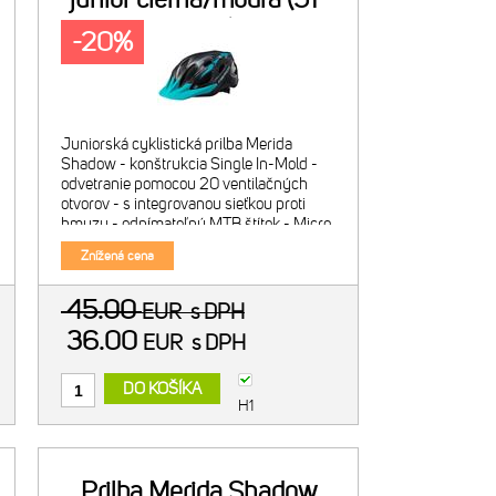
56cm)
-20%
Juniorská cyklistická prilba Merida
Shadow - konštrukcia Single In-Mold -
odvetranie pomocou 20 ventilačných
otvorov - s integrovanou sieťkou proti
hmyzu - odnímateľný MTB štítok - Micro
2D otočný upínací systém - komfortné
Znížená cena
výstelky prilby Hmot
45.00
EUR
s DPH
36.00
EUR
s DPH
DO KOŠÍKA
H1
Prilba Merida Shadow