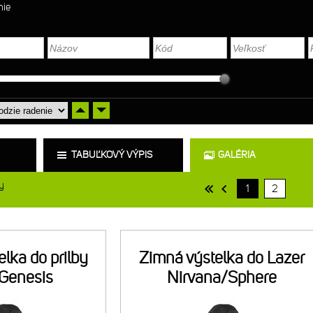
nie
TABUĽKOVÝ VÝPIS
GALÉRIA
y
1
2
lka do prilby
Zimná výstelka do Lazer
 Genesis
Nirvana/Sphere