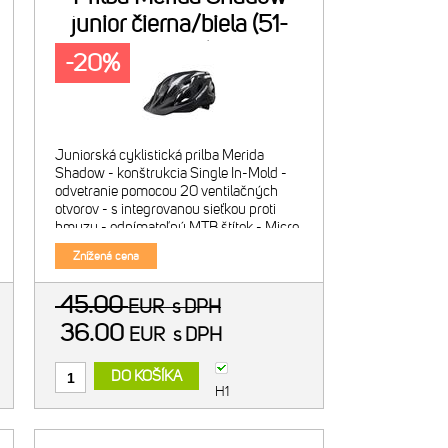
junior čierna/biela (51-
56cm)
-20%
Juniorská cyklistická prilba Merida
Shadow - konštrukcia Single In-Mold -
odvetranie pomocou 20 ventilačných
otvorov - s integrovanou sieťkou proti
hmyzu - odnímateľný MTB štítok - Micro
2D otočný upínací systém - komfortné
Znížená cena
výstelky prilby Hmot
45.00
EUR
s DPH
36.00
EUR
s DPH
DO KOŠÍKA
H1