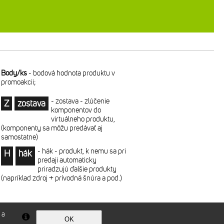
Body/ks
-
bodová hodnota produktu v
promoakcii;
-
zostava - zlúčenie
Z
zostava
komponentov do
virtuálneho produktu,
(komponenty sa môžu predávať aj
samostatne)
-
hák - produkt, k nemu sa pri
H
hák
predaji automaticky
priradzujú ďalšie produkty
(napríklad zdroj + prívodná šnúra a pod.)
 a
Technické riešenie © 2026
CyberSoft s.r.o.
OK