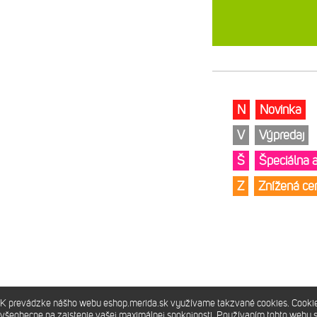
N
Novinka
V
Výpredaj
Š
Špeciálna 
Z
Znížená c
K prevádzke nášho webu eshop.merida.sk využívame takzvané cookies. Cookies 
Prevádzkuje
Merida Slovakia s.r.o.
všeobecne na zaistenie vašej maximálnej spokojnosti. Používaním tohto webu 