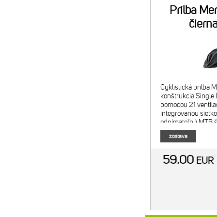
Prilba Me
čiern
Cyklistická prilba 
konštrukcia Single 
pomocou 21 ventila
integrovanou sieťk
odnímateľný MTB št
otočný upínací sys
zostava
výstelky prilby Hm
59.00
EU