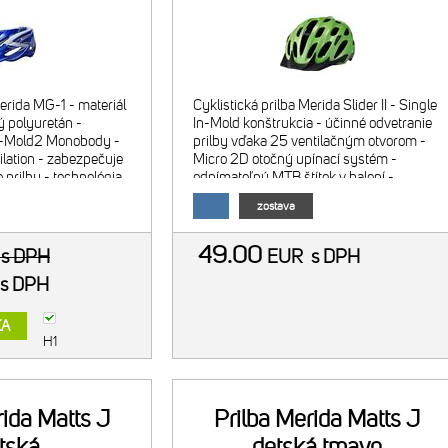
Merida MG-1 - materiál
Cyklistická prilba Merida Slider II - Single
 polyuretán -
In-Mold konštrukcia - účinné odvetranie
n-Mold2 Monobody -
prilby vďaka 25 ventilačným otvorom -
lation - zabezpečuje
Micro 2D otočný upínací systém -
 prilby - technológia
odnímateľný MTB štítok v balení -
g - Merida 4D otočný
veľkosti: M(54-58 cm) a L(58-63cm) -
zostava
hmotnosť bez ští
49.00
R
s DPH
EUR
s DPH
s DPH
KA
H1
rida Matts J
Prilba Merida Matts J
tská
detská tmavo