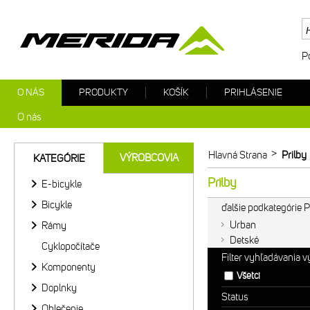
P
O NÁS
PRODUKTY
KOŠÍK
PRIHLÁSENIE
O nás
>
Hlavná Strana
Prilby
VÝROBCOVIA
KATEGÓRIE
Prilby
E-bicykle
Bicykle
ďalšie podkategórie P
Urban
Rámy
Detské
Cyklopočítače
Filter vyhľadávania 
Komponenty
Všetci
Doplnky
Status
Oblečenie