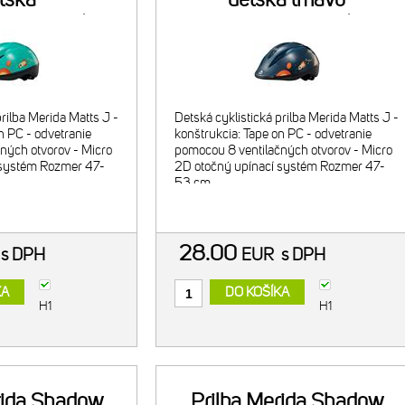
oranžová (47-
modrá/oranžová (47-
3cm)
53cm)
prilba Merida Matts J -
Detská cyklistická prilba Merida Matts J -
n PC - odvetranie
konštrukcia: Tape on PC - odvetranie
ných otvorov - Micro
pomocou 8 ventilačných otvorov - Micro
 systém Rozmer 47-
2D otočný upínací systém Rozmer 47-
53 cm
28.00
R
s DPH
EUR
s DPH
KA
DO KOŠÍKA
H1
H1
rida Shadow
Prilba Merida Shadow