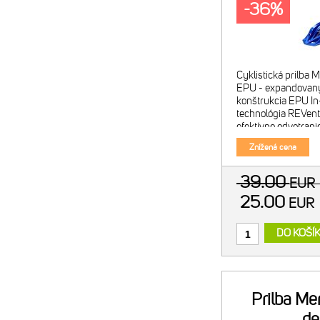
-36%
Cyklistická prilba 
EPU - expandovaný
konštrukcia EPU I
technológia REVenti
efektívne odvetranie
Internally Scoopin
Znížená cena
upínací systém
39.00
EU
25.00
EUR
DO KOŠÍ
Prilba Me
de