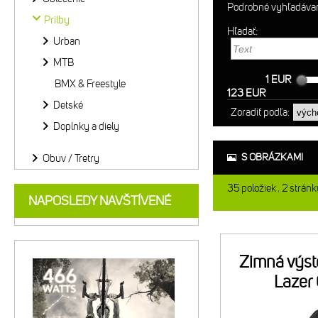
Podrobné vyhľadáva
Prilby
Hľadať:
Urban
MTB
1 EUR
BMX & Freestyle
123 EUR
Detské
Zoradiť podľa:
Doplnky a diely
S OBRÁZKAMI
Obuv / Tretry
35
položiek
2
stránk
NAPOSLEDY NAVŠTÍVENÉ
Zimná výste
Lazer