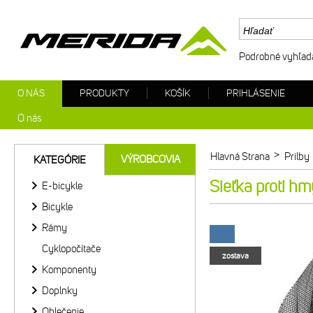
Podrobné vyhľad
O NÁS
PRODUKTY
KOŠÍK
PRIHLÁSENIE
O nás
>
Hlavná Strana
Prilby
VÝROBCOVIA
KATEGÓRIE
Sieťka proti h
E-bicykle
Bicykle
Rámy
Cyklopočítače
zostava
Komponenty
Doplnky
Oblečenie