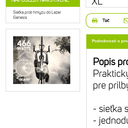
XL
NAPOSLEDY NAVŠTÍVENÉ
Sieťka proti hmyzu do Lazer
Genesis
Tlač
Podrobnosti o pr
Popis pr
Praktick
pre pril
- sieťka
- jednod