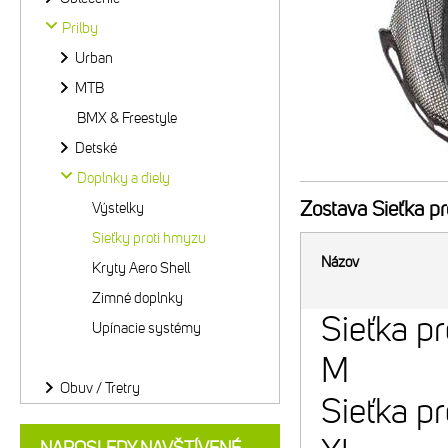
Prilby
Urban
MTB
BMX & Freestyle
Detské
Doplnky a diely
Zostava
Sieťka pr
Výstelky
Sieťky proti hmyzu
Názov
Kryty Aero Shell
Zimné doplnky
Sieťka p
Upínacie systémy
M
Obuv / Tretry
Sieťka p