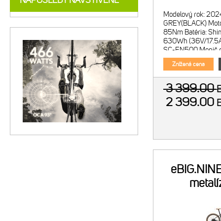
NAPOSLEDY NAVŠTÍVENÉ
Modelový rok: 202
GREY(BLACK) Moto
85Nm Batéria: Sh
630Wh (36V/17.5Ah
SC-EN500 Menič r
EN500 <
Znížená cena
3 399.00
2 399.00
eBIG.NINE
metalí