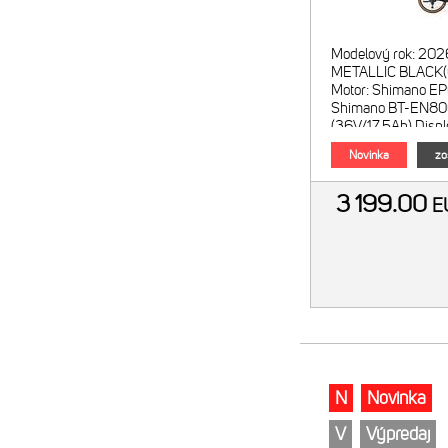
Modelový rok: 202
METALLIC BLACK
Motor: Shimano EP
Shimano BT-EN8
(36V/17.5Ah) Displ
EN500A Menič rež
Novinka
zo
3 199.00
E
N
Novinka
V
Výpredaj