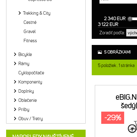
Trekking & City
2 340 EUR
Cestné
3 122 EUR
Gravel
Zoradiť podľa:
Fitness
S OBRÁZKAMI
Bicykle
Rámy
5
položiek
1
stránka
Cyklopočítače
Komponenty
Doplnky
eBIG.
Oblečenie
šedý(
Prilby
-29%
Obuv / Tretry