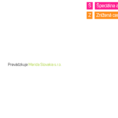
Š
Špeciálna 
Z
Znížená c
Prevádzkuje
Merida Slovakia s.r.o.