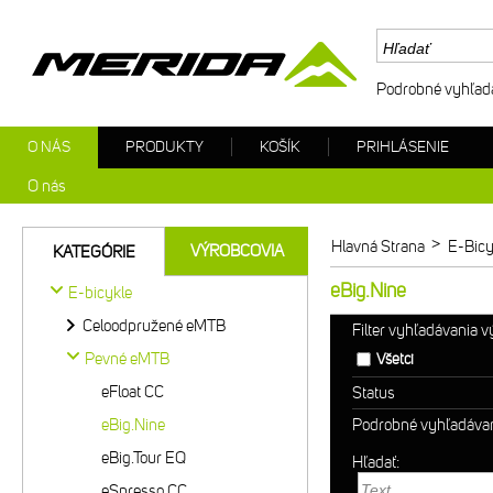
Podrobné vyhľad
O NÁS
PRODUKTY
KOŠÍK
PRIHLÁSENIE
O nás
>
Hlavná Strana
E-Bicy
VÝROBCOVIA
KATEGÓRIE
eBig.Nine
E-bicykle
Celoodpružené eMTB
Filter vyhľadávania 
Pevné eMTB
Všetci
eFloat CC
Status
eBig.Nine
Podrobné vyhľadáva
eBig.Tour EQ
Hľadať:
eSpresso CC