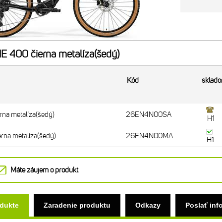
E 400 čierna metalíza(šedý)
Kód
sklad
rna metalíza(šedý)
26EN4N00SA
H1
rna metalíza(šedý)
26EN4N00MA
H1
Máte záujem o produkt
odukte
Zaradenie produktu
Odkazy
Poslať inf