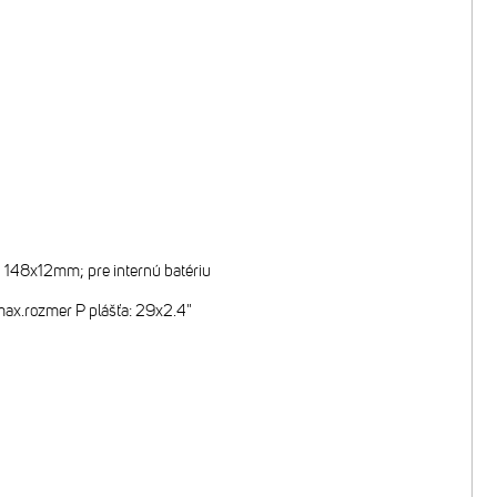
m; 148x12mm; pre internú batériu
ax.rozmer P plášťa: 29x2.4"