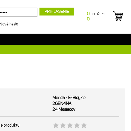
PRIHLÁSENIE
0
položiek
0
Nové heslo
Merida - E-Bicykle
26EN4NA
24 Mesiacov
ie produktu