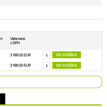
om
Vaša cena
s DPH
3 199.00 EUR
3 199.00 EUR
o