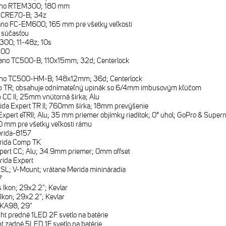
no RTEM300; 180 mm
 CRE70-B; 34z
no FC-EM600; 165 mm pre všetky veľkosti
e súčasťou
00; 11-48z; 10s
500
no TC500-B; 110x15mm; 32d; Centerlock
no TC500-HM-B; 148x12mm; 36d; Centerlock
 TR; obsahuje odnímateľný upinák so 6/4mm imbusovým kľúčom
CC II; 25mm vnútorná šírka; Alu
ida Expert TR II; 760mm šírka; 18mm prevýšenie
Expert eTRII; Alu; 35 mm priemer objímky riadítok; 0° uhol; GoPro & Super
 mm pre všetky veľkosti rámu
rida-8157
rida Comp TK
pert CC; Alu; 34.9mm priemer; 0mm offset
rida Expert
SL; V-Mount; vrátane Merida minináradia
7
 Ikon; 29x2.2"; Kevlar
Ikon; 29x2.2"; Kevlar
KA98, 29"
ht predné 1LED 2F svetlo na batérie
t zadné 5LED 1F svetlo na batérie