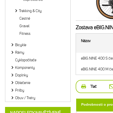
Trekking & City
Cestné
Gravel
Zostava
eBIG.NIN
Fitness
Názov
Bicykle
Rámy
eBIG.NINE 400 S čie
Cyklopočítače
Komponenty
eBIG.NINE 400 M čie
Doplnky
Oblečenie
Tlač
Prilby
Obuv / Tretry
Podrobnosti o pr