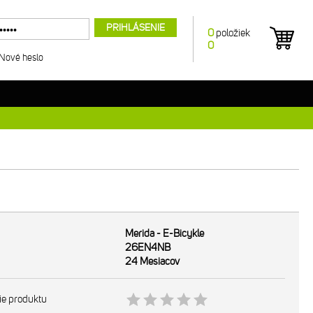
PRIHLÁSENIE
0
položiek
0
Nové heslo
Merida - E-Bicykle
26EN4NB
24 Mesiacov
ie produktu