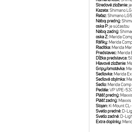
Stredové zloženie:
j
Kazeta:
Shimano LG3
Reťaz:
Shimano LG
Náboj predný:
Shima
oska P:
je súčasťou
Náboj zadný:
Shima
oska Z:
Merida Comp
Ráfiky:
Merida Comp 
Riadítka:
Merida Mer
Predstavec:
Merida 
Dĺžka predstavca:
50
Hlavové zloženie:
Me
Gripy/omotávka:
Me
Sedlovka:
Merida Ex
Sedlová objímka:
Me
Sedlo:
Merida Comp 
Pedále:
VP VPE-53
Plášť predný:
Maxxis
Plášť zadný:
Maxxis 
Stojan:
K-Mount CL-
Svetlo predné:
D-Lig
Svetlo zadné:
D-Ligh
Extra doplnky:
Merid