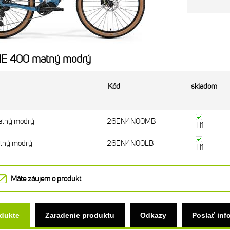
NE 400 matný modrý
Kód
skladom
atný modrý
26EN4N00MB
H1
tný modrý
26EN4N00LB
H1
Máte záujem o produkt
odukte
Zaradenie produktu
Odkazy
Poslať inf