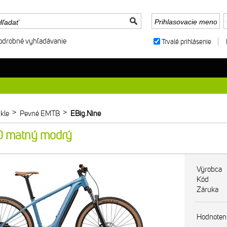
odrobné vyhľadávanie
Trvalé prihlásenie
>
>
kle
Pevné EMTB
EBig.Nine
0 matný modrý
Výrobca
Kód
Záruka
Hodnoten