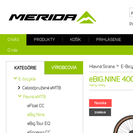
P
O NÁS
PRODUKTY
KOŠÍK
PRIHLÁSENIE
O nás
>
Hlavná Strana
E-Bicy
VÝROBCOVIA
KATEGÓRIE
eBIG.NINE 40
E-bicykle
matný modrý
Celoodpružené eMTB
Pevné eMTB
Novinka
eFloat CC
zostava
eBig.Nine
eBig.Tour EQ
eSpresso CC