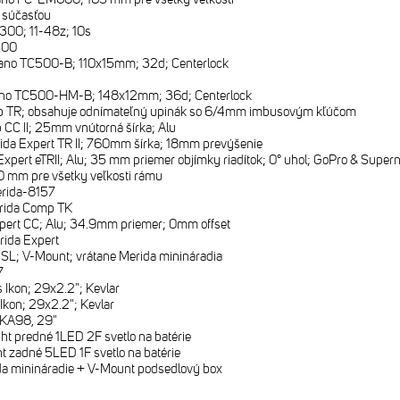
e súčasťou
00; 11-48z; 10s
500
no TC500-B; 110x15mm; 32d; Centerlock
no TC500-HM-B; 148x12mm; 36d; Centerlock
 TR; obsahuje odnímateľný upinák so 6/4mm imbusovým kľúčom
CC II; 25mm vnútorná šírka; Alu
ida Expert TR II; 760mm šírka; 18mm prevýšenie
Expert eTRII; Alu; 35 mm priemer objímky riadítok; 0° uhol; GoPro & Super
 mm pre všetky veľkosti rámu
rida-8157
rida Comp TK
pert CC; Alu; 34.9mm priemer; 0mm offset
rida Expert
SL; V-Mount; vrátane Merida minináradia
7
 Ikon; 29x2.2"; Kevlar
Ikon; 29x2.2"; Kevlar
KA98, 29"
ht predné 1LED 2F svetlo na batérie
t zadné 5LED 1F svetlo na batérie
a minináradie + V-Mount podsedlový box