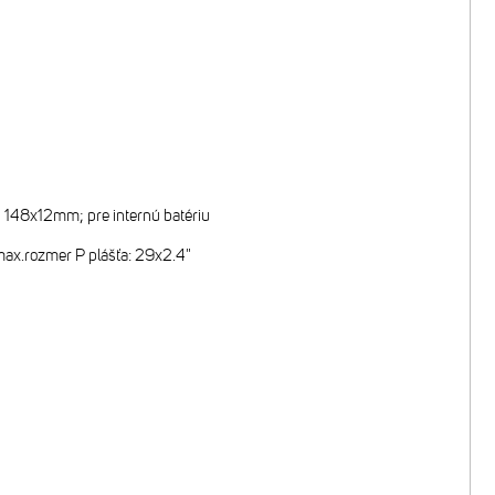
m; 148x12mm; pre internú batériu
ax.rozmer P plášťa: 29x2.4"