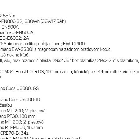
6; 85Nm
-EN806 G2; 630Wh (36V/17.5Ah)
C-EN500A
mano SC-EN500A
 EC-E6002; 2A
rt:
Shimano satelitný nabíjací port; EW-CP100
imano EW-SS301 s magnetom na zadnom brzdovom kotúči
 zámok na kľúč
 III; Alu; max.rozmer Z plášťa: 29x2.35" bez blatníka/ 29x2.25" s blatníko
XCM34-Boost LO-R DS; 100mm zdvih; kónický krk; 44mm offset vidlice; m
0
no Cues U6000; GS
mano Cues U6000-10
časťou
no MT-200; 2-piestová
ano RT30; 180 mm
no MT-200; 2-piestová
no RTEM300; 180 mm
 CRE70-B; 34z
no FC-EM600; 165 mm pre všetky veľkosti