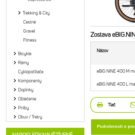
Trekking & City
Cestné
Gravel
Zostava
eBIG.NI
Fitness
Názov
Bicykle
Rámy
eBIG.NINE 400 M m
Cyklopočítače
Komponenty
eBIG.NINE 400 L ma
Doplnky
Oblečenie
Tlač
Prilby
Obuv / Tretry
Podrobnosti o pr