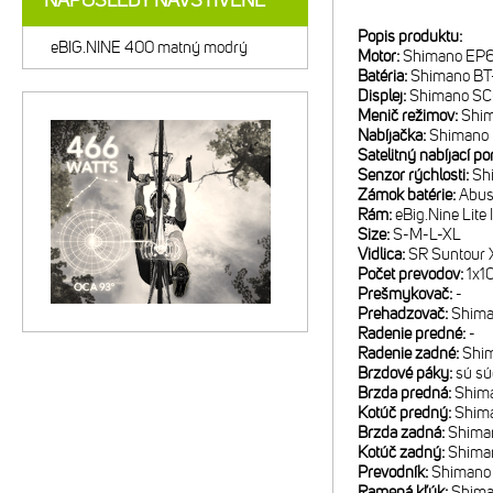
NAPOSLEDY NAVŠTÍVENÉ
Popis produktu:
eBIG.NINE 400 matný modrý
Motor:
Shimano EP
Batéria:
Shimano BT
Displej:
Shimano S
Menič režimov:
Shi
Nabíjačka:
Shimano
Satelitný nabíjací po
Senzor rýchlosti:
Sh
Zámok batérie:
Abus
Rám:
eBig.Nine Lite
Size:
S-M-L-XL
Vidlica:
SR Suntour 
Počet prevodov:
1x1
Prešmykovač:
-
Prehadzovač:
Shima
Radenie predné:
-
Radenie zadné:
Shi
Brzdové páky:
sú sú
Brzda predná:
Shima
Kotúč predný:
Shim
Brzda zadná:
Shima
Kotúč zadný:
Shima
Prevodník:
Shimano
Ramená kľúk:
Shima