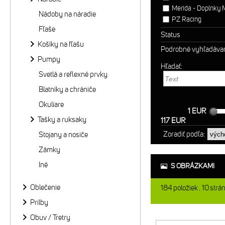
Merida - Doplnky
Nádoby na náradie
PZ Racing
Fľaše
Status
Košíky na fľašu
Podrobné vyhľadáva
Pumpy
Hľadať:
Svetlá a reflexné prvky
Blatníky a chrániče
Okuliare
1 EUR
Tašky a ruksaky
117 EUR
Zoradiť podľa:
Stojany a nosiče
Zámky
Iné
S OBRÁZKAMI
Oblečenie
184
položiek
10
strá
Prilby
Obuv / Tretry