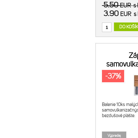
5.50
EUR
s
3.90
EUR
s
DO KOŠÍ
Zá
samovulka
TL 1.
-37%
Balenie 10ks malýc
samovulkanizačných
bezdušové plášte.
Výpredaj