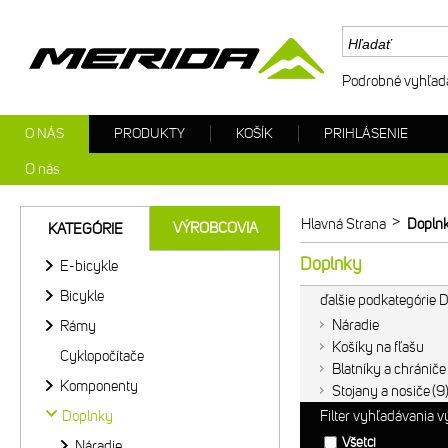
Podrobné vyhľad
O NÁS
PRODUKTY
KOŠÍK
PRIHLÁSENIE
O nás
>
Hlavná Strana
Dopln
VÝROBCOVIA
KATEGÓRIE
Doplnky
E-bicykle
Bicykle
ďalšie podkategórie 
Náradie
Rámy
Košíky na fľašu
Cyklopočítače
Blatníky a chrániče
Komponenty
Stojany a nosiče
9
Doplnky
Filter vyhľadávania 
Všetci
Náradie