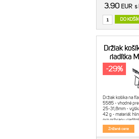
3.90
EUR
s
DO KOŠÍ
Držiak koší
riadítka 
-29%
Držiak košíka na fľ
5585 - vhodné pre 
25-31,8mm - výšk
42 g - materiál: hl
pre ochranu riadítok
súčasťou produktu.
Znížená cena