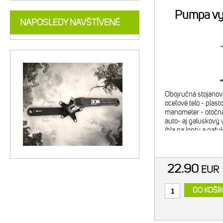
Pumpa v
NAPOSLEDY NAVŠTÍVENÉ
Obojručná stojanov
oceľové telo - plast
manometer - otočná 
auto- aj galuskový v
ihla na lopty a nafu
kapacita: 160 psi / 
priemer
22.90
EUR
DO KOŠÍ