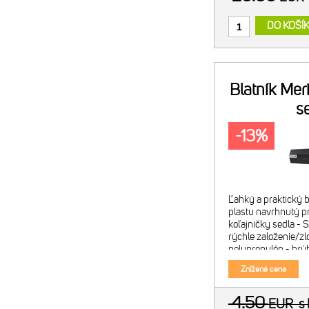
DO KOŠÍ
Blatník Me
s
-13%
Ľahký a praktický b
plastu navrhnutý p
koľajničky sedla - 
rýchle založenie/zlo
polypropylén - hrú
čierny - hmotnosť 
Znížená cena
4.50
EUR
s