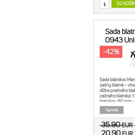
DO KOŠÍ
Sada blat
0943 Un
-42%
Sada blatníkov Mer
zadný blatník - vho
dĺžka predného bla
zadného blatníka: 1
blatníkov: 60 mm - 
blatníky (polykarb
Výpredaj
ramienka, plastové
35.90
EUR
20.90
EU