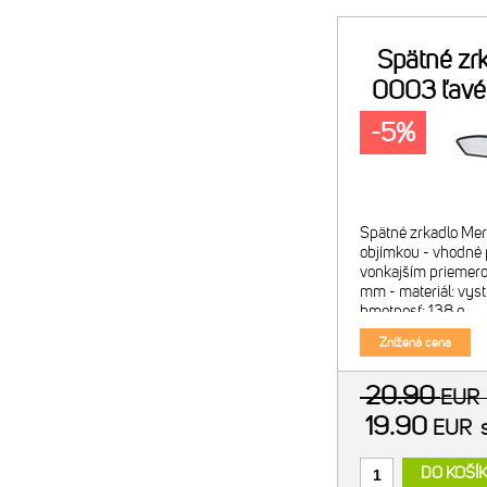
Spätné zr
0003 ľavé
obj
-5%
Spätné zrkadlo Mer
objímkou - vhodné p
vonkajším priemer
mm - materiál: vyst
hmotnosť: 138 g
Znížená cena
20.90
EU
19.90
EUR
DO KOŠÍ