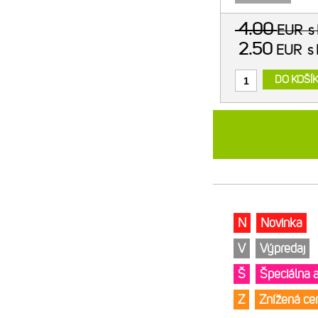
4.00
EUR
s
2.50
EUR
s
DO KOŠÍ
N
Novinka
V
Výpredaj
Š
Špeciálna 
Z
Znížená c