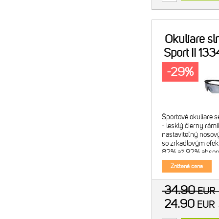
Okuliare s
Sport II 13
-29%
Športové okuliare s
- lesklý čierny rám
nastaviteľný nosový
so zrkadlovým efekt
82% až 92% absorpc
spĺňajú požiadavky
Znížená cena
z októbra
34.90
EUR
24.90
EUR